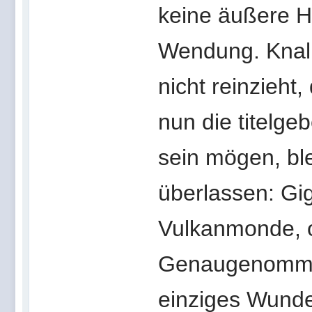
keine äußere H
Wendung. Knall
nicht reinzieht
nun die titelg
sein mögen, ble
überlassen: Gig
Vulkanmonde, o
Genaugenommen
einziges Wunder