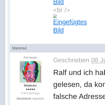
<br />
Mammut
Pot Healer
Geschrieben
08 J
Ralf und ich h
gelesen, da ko
Mitglieder
9.952 Beiträge
falsche Adress
Geschlecht:
männlich