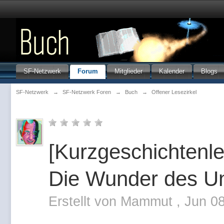
SF-Netzwerk
Forum
Mitglieder
Kalender
Blogs
SF-Netzwerk
→
SF-Netzwerk Foren
→
Buch
→
Offener Lesezirkel
[Kurzgeschichtenle
Die Wunder des U
Erstellt von
Mammut
,
Jun 0