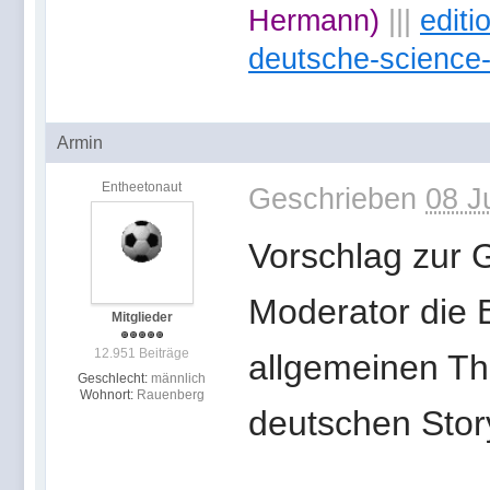
Hermann)
|||
edit
deutsche-science-
Armin
Entheetonaut
Geschrieben
08 J
Vorschlag zur G
Moderator die B
Mitglieder
12.951 Beiträge
allgemeinen Th
Geschlecht:
männlich
Wohnort:
Rauenberg
deutschen Story