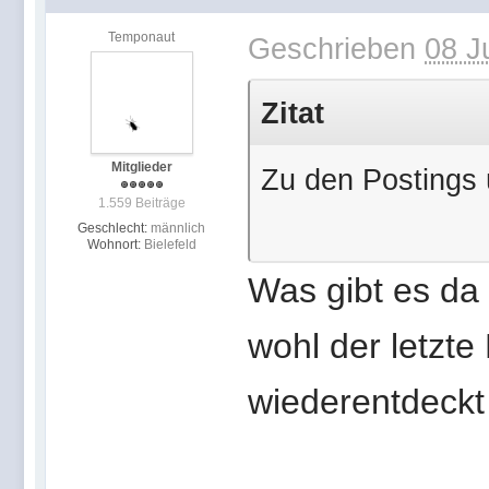
Temponaut
Geschrieben
08 J
Zitat
Mitglieder
Zu den Postings ü
1.559 Beiträge
Geschlecht:
männlich
Wohnort:
Bielefeld
Was gibt es da
wohl der letzte
wiederentdeck