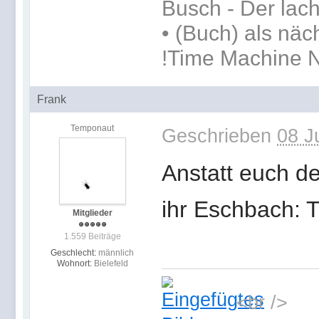
Busch - Der lac
•
(Buch) als näc
!Time Machine N
Frank
Temponaut
Geschrieben
08 J
Anstatt euch d
ihr Eschbach: 
Mitglieder
1.559 Beiträge
Geschlecht:
männlich
Wohnort:
Bielefeld
<br />