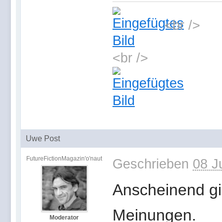
<br />
<br />
Uwe Post
FutureFictionMagazin'o'naut
Geschrieben
08 J
Anscheinend gib
Meinungen.
Moderator