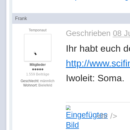
Frank
Temponaut
Geschrieben
08 J
Ihr habt euch 
http://www.scifi
Mitglieder
1.559 Beiträge
Iwoleit: Soma.
Geschlecht:
männlich
Wohnort:
Bielefeld
<br />