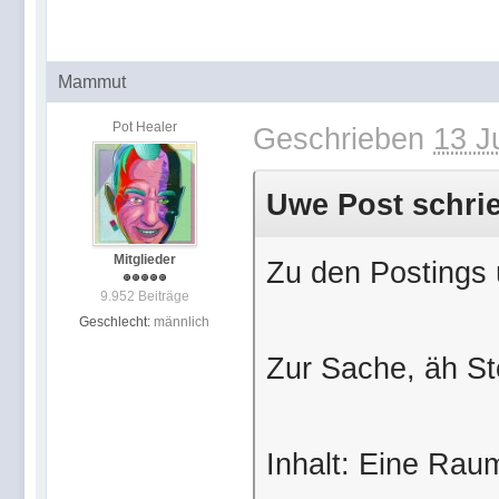
Mammut
Pot Healer
Geschrieben
13 J
Uwe Post schrie
Mitglieder
Zu den Postings ü
9.952 Beiträge
Geschlecht:
männlich
Zur Sache, äh St
Inhalt: Eine Raum