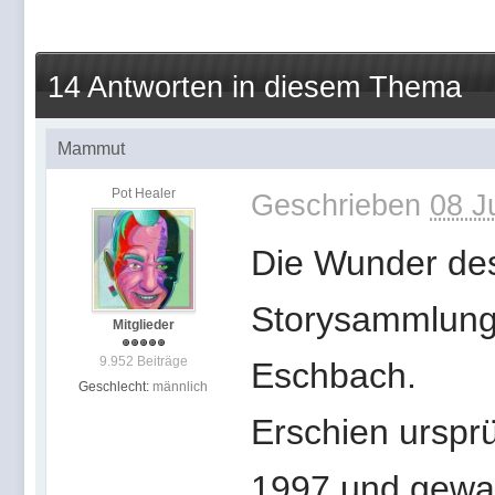
14 Antworten in diesem Thema
Mammut
Pot Healer
Geschrieben
08 J
Die Wunder de
Storysammlung 
Mitglieder
9.952 Beiträge
Eschbach.
Geschlecht:
männlich
Erschien ursprü
1997 und gewa