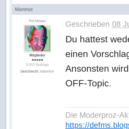
Mammut
Pot Healer
Geschrieben
08 J
Du hattest wede
einen Vorschlag
Mitglieder
9.952 Beiträge
Ansonsten wird
Geschlecht:
männlich
OFF-Topic.
Die Moderproz-Ak
https://defms.blog