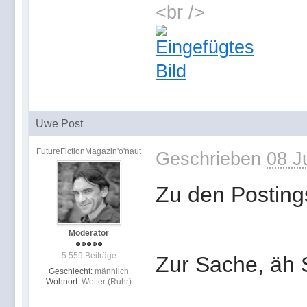
<br />
Uwe Post
FutureFictionMagazin'o'naut
Geschrieben
08 J
Zu den Postings
Moderator
5.559 Beiträge
Zur Sache, äh 
Geschlecht:
männlich
Wohnort:
Wetter (Ruhr)