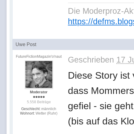
Die Moderproz-Ak
https://defms.blog
Uwe Post
FutureFictionMagazin'o'naut
Geschrieben
17 J
Diese Story ist
dass Mommers 
Moderator
5.558 Beiträge
gefiel - sie geh
Geschlecht:
männlich
Wohnort:
Wetter (Ruhr)
(bis auf das Kl