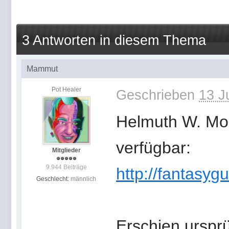
3 Antworten in diesem Thema
Mammut
Pot Healer
Geschrieben
13 J
Helmuth W. Mo
verfügbar:
Mitglieder
9.944 Beiträge
http://fantasyg
Geschlecht:
männlich
Erschien urspr