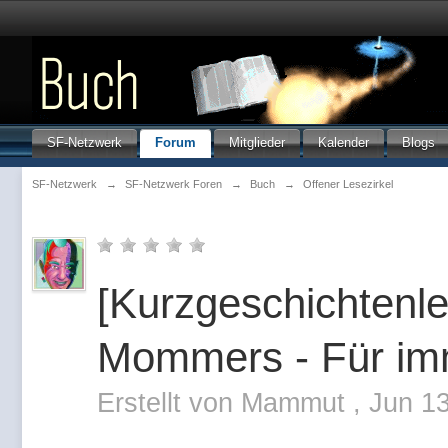
SF-Netzwerk
Forum
Mitglieder
Kalender
Blogs
SF-Netzwerk
→
SF-Netzwerk Foren
→
Buch
→
Offener Lesezirkel
[Kurzgeschichtenl
Mommers - Für im
Erstellt von
Mammut
,
Jun 1