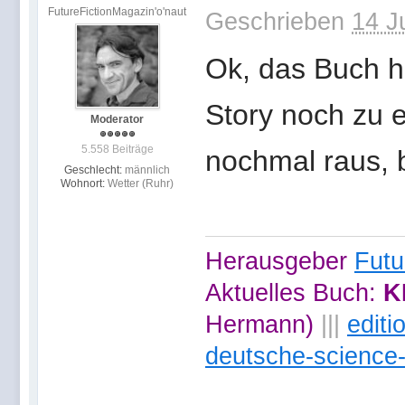
FutureFictionMagazin'o'naut
Geschrieben
14 J
Ok, das Buch h
Story noch zu e
Moderator
5.558 Beiträge
nochmal raus, 
Geschlecht:
männlich
Wohnort:
Wetter (Ruhr)
Herausgeber
Futu
Aktuelles Buch:
K
Hermann)
|||
edit
deutsche-science-