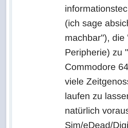
informationstec
(ich sage absich
machbar"), die
Peripherie) zu 
Commodore 64 a
viele Zeitgeno
laufen zu lass
natürlich vorau
Sim/eDead/Digit