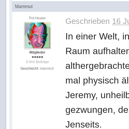
Mammut
Pot Healer
Geschrieben
16 J
In einer Welt, i
Raum aufhalten
Mitglieder
9.944 Beiträge
althergebrachte
Geschlecht:
männlich
mal physisch äl
Jeremy, unheil
gezwungen, den 
Jenseits.