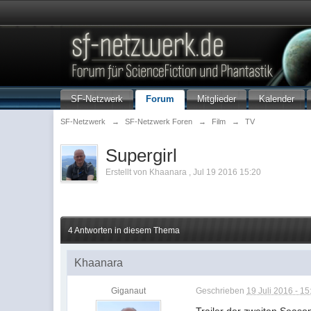
SF-Netzwerk
Forum
Mitglieder
Kalender
SF-Netzwerk
→
SF-Netzwerk Foren
→
Film
→
TV
Supergirl
Erstellt von
Khaanara
,
Jul 19 2016 15:20
4 Antworten in diesem Thema
Khaanara
Giganaut
Geschrieben
19 Juli 2016 - 15