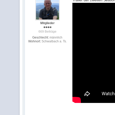
Trailer der zweiten Seaso
Mitglieder
669 Beiträge
Geschlecht:
männlich
Wohnort:
Schwalbach a. Ts.