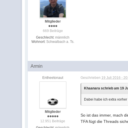
Mitglieder
669 Beiträge
Geschlecht:
männlich
Wohnort:
Schwalbach a. Ts.
Armin
Entheetonaut
Geschrieben
19 Juli 2016 - 20
Khaanara schrieb am 19 Jul
Dabei habe ich extra vorher
Mitglieder
So ist das immer, mach d
12.951 Beiträge
TFA fügt die Threads sic
Geschlecht:
männlich