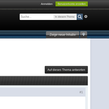
Anmelden
Benutzerkonto erstellen
In diesem Thema
Zeige neue Inhalte
Auf dieses Thema antworten
#1