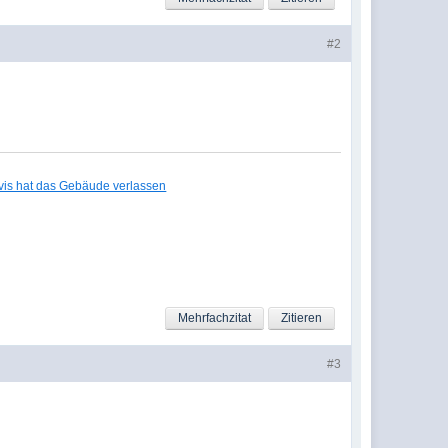
#2
lvis hat das Gebäude verlassen
Mehrfachzitat
Zitieren
#3