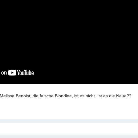
 Melissa Benoist, die falsche Blondine, ist es nicht. Ist es die Neue??