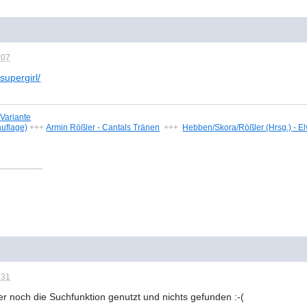
:07
-supergirl/
-Variante
auflage)
+++
Armin Rößler - Cantals Tränen
+++
Hebben/Skora/Rößler (Hrsg.) - E
----------------
:31
er noch die Suchfunktion genutzt und nichts gefunden :-(