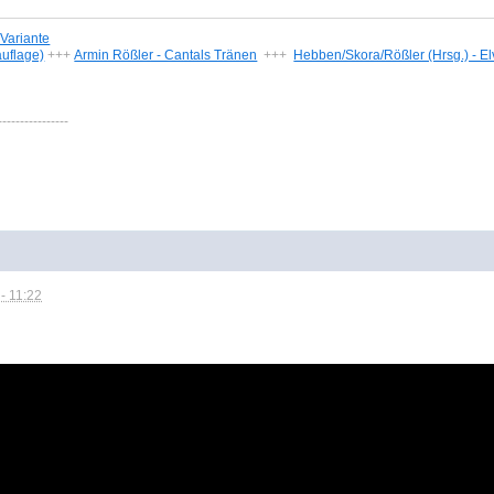
-Variante
auflage)
+++
Armin Rößler - Cantals Tränen
+++
Hebben/Skora/Rößler (Hrsg.) - E
----------------
- 11:22