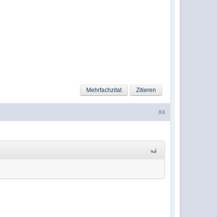
Mehrfachzitat
Zitieren
#4