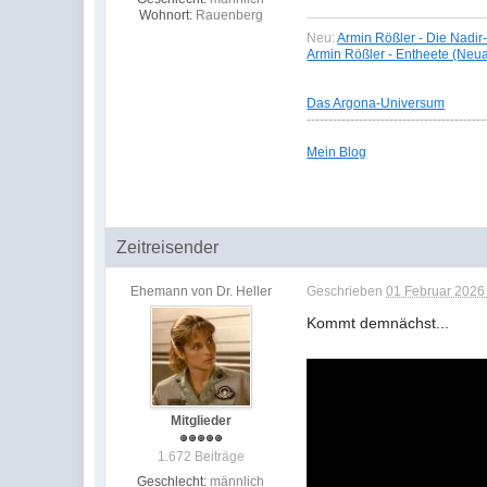
Wohnort:
Rauenberg
Neu:
Armin Rößler - Die Nadir
Armin Rößler - Entheete (Neu
Das Argona-Universum
-----------------------------------------
Mein Blog
Zeitreisender
Ehemann von Dr. Heller
Geschrieben
01 Februar 2026 
Kommt demnächst...
Mitglieder
1.672 Beiträge
Geschlecht:
männlich