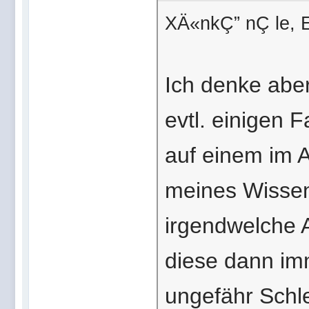
XÄ«nkÇ” nÇ le, 
Ich denke aber
evtl. einigen 
auf einem im A
meines Wissen
irgendwelche 
diese dann imm
ungefähr Schle