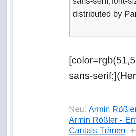
sans-serif;font-s
distributed by P
[color=rgb(51,51
sans-serif;](He
Neu:
Armin Rößler
Armin Rößler - En
Cantals Tränen
+