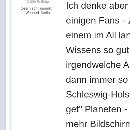
13.600 Beiträge
Ich denke aber 
Geschlecht:
männlich
Wohnort:
Berlin
einigen Fans - 
einem im All la
Wissens so gut
irgendwelche A
dann immer so d
Schleswig-Holst
get" Planeten -
mehr Bildschirm