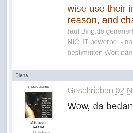
wise use their 
reason, and cha
(auf Bing.de generier
NICHT bewerbe! - nac
bestimmten Wort darin
Elena
Cat-o-Nautin
Geschrieben
02 N
Wow, da bedan
Mitglieder
4.433 Beiträge