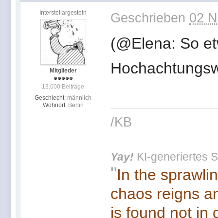
Interstellargestein
Geschrieben
02 N
(@Elena: So et
Hochachtungsw
Mitglieder
13.600 Beiträge
Geschlecht:
männlich
Wohnort:
Berlin
/KB
Yay!
KI-generiertes S
"
In the sprawli
chaos reigns an
is found not in