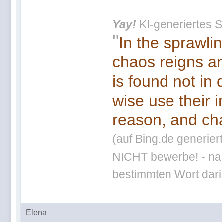
Yay!
KI-generiertes S
"
In the sprawli
chaos reigns an
is found not in
wise use their 
reason, and cha
(auf Bing.de generier
NICHT bewerbe! - nac
bestimmten Wort darin
Elena