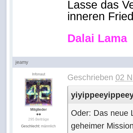
Lasse das Ve
inneren Frie
Dalai Lama
jeamy
Infonaut
Geschrieben
02 N
yiyippeeyippeey
Mitglieder
Oder: Das neue L
295 Beiträge
geheimer Mission
Geschlecht:
männlich