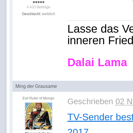
4.433 Beiträge
Geschlecht:
weiblich
Lasse das Ve
inneren Frie
Dalai Lama
Ming der Grausame
Evil Ruler of Mongo
Geschrieben
02 N
TV-Sender best
2017