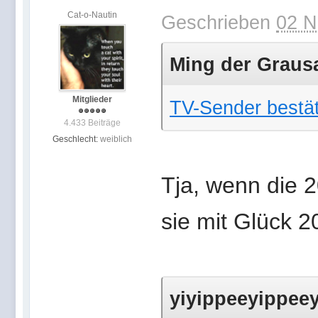
Cat-o-Nautin
Geschrieben
02 N
Ming der Grausa
Mitglieder
TV-Sender bestät
4.433 Beiträge
Geschlecht:
weiblich
Tja, wenn die
sie mit Glück 
yiyippeeyippeey