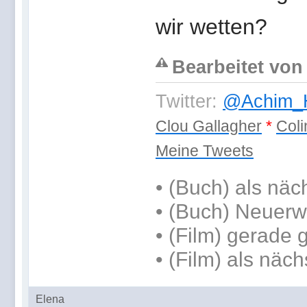
wir wetten?
Bearbeitet von
Twitter:
@Achim_H
Clou Gallagher
*
Coli
Meine Tweets
•
(Buch) als näc
• (Buch) Neuerw
• (Film) gerade
• (Film) als näch
Elena