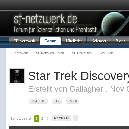
SF-Netzwerk
Forum
Mitglieder
Kalender
Blogs
SF-Netzwerk
→
SF-Netzwerk Foren
→
SF-Universen
→
Star Trek
Star Trek Discovery
Erstellt von
Gallagher
,
Nov 
Star Trek
TV
Serie
NÄCHSTE
»
Seite 1 von 16
1
2
3