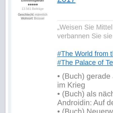
Ehrenmitglieder
13.561 Beiträge
Geschlecht:
männlich
Wohnort:
Brüssel
„Weisen Sie Mitte
verbannen Sie sie
#The World from t
#The Palace of Te
•
(Buch) gerade 
im Krieg
•
(Buch) als näc
Androidin: Auf d
• (Buch) Neuerw