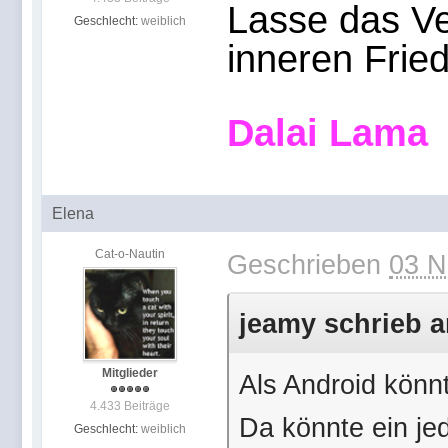
Lasse das Ve
Geschlecht:
weiblich
inneren Frie
Dalai Lama
Elena
Cat-o-Nautin
Geschrieben
03 N
jeamy schrieb a
Mitglieder
Als Android könn
4.433 Beiträge
Da könnte ein jed
Geschlecht:
weiblich