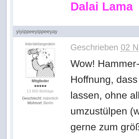
Dalai Lama
yiyippeeyippeeyay
Interstellargestein
Geschrieben
02 N
Wow! Hammer-N
Hoffnung, dass 
Mitglieder
13.600 Beiträge
lassen, ohne a
Geschlecht:
männlich
Wohnort:
Berlin
umzustülpen (w
gerne zum größt