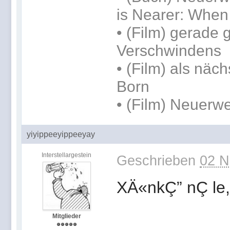
is Nearer: When
• (Film) gerade
Verschwindens
• (Film) als näc
Born
• (Film) Neuerwe
yiyippeeyippeeyay
Interstellargestein
Geschrieben
02 N
XÄ«nkÇ” nÇ le
Mitglieder