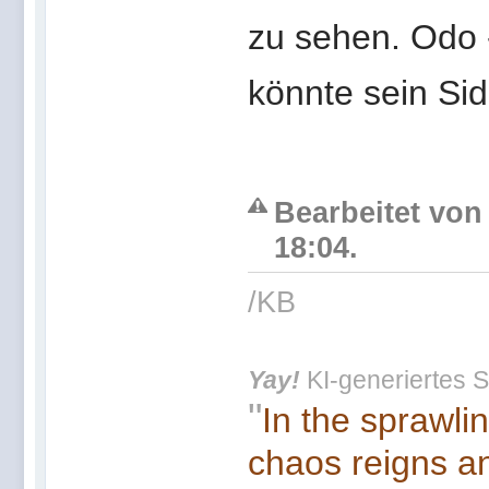
zu sehen. Odo -
könnte sein Si
Bearbeitet von
18:04.
/KB
Yay!
KI-generiertes S
"
In the sprawli
chaos reigns an