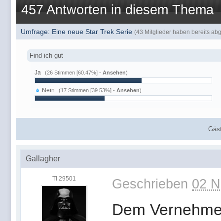
457 Antworten in diesem Thema
Umfrage: Eine neue Star Trek Serie
(43 Mitglieder haben bereits ab
Find ich gut
Ja
(26 Stimmen [60.47%] -
Ansehen
)
Nein
(17 Stimmen [39.53%] -
Ansehen
)
Gäst
Gallagher
TI 29501
Geschrieben
02 N
Dem Vernehmen