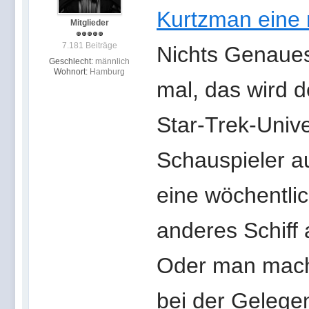
Kurtzman eine 
Mitglieder
7.181 Beiträge
Nichts Genaues
Geschlecht:
männlich
Wohnort:
Hamburg
mal, das wird d
Star-Trek-Univ
Schauspieler au
eine wöchentli
anderes Schiff a
Oder man macht
bei der Gelege