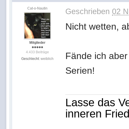
Cat-o-Nautin
Geschrieben
02 N
Nicht wetten, 
Mitglieder
4.433 Beiträge
Fände ich aber 
Geschlecht:
weiblich
Serien!
Lasse das Ve
inneren Frie