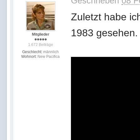
Geschrieben
08 F
Zuletzt habe ic
1983 gesehen.
Mitglieder
1.672 Beiträge
Geschlecht:
männlich
Wohnort:
New Pacifica