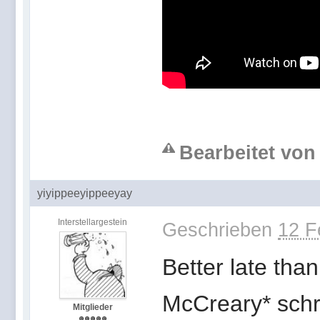
Bearbeitet von 
yiyippeeyippeeyay
Interstellargestein
Geschrieben
12 F
Better late tha
McCreary* schr
Mitglieder