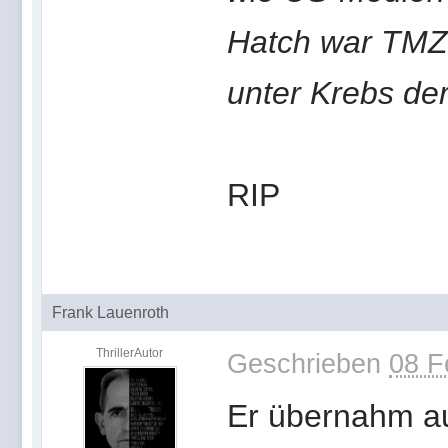
Hatch war TMZ-O
unter Krebs de
RIP
Frank Lauenroth
ThrillerAutor
Geschrieben
08 F
Er übernahm au