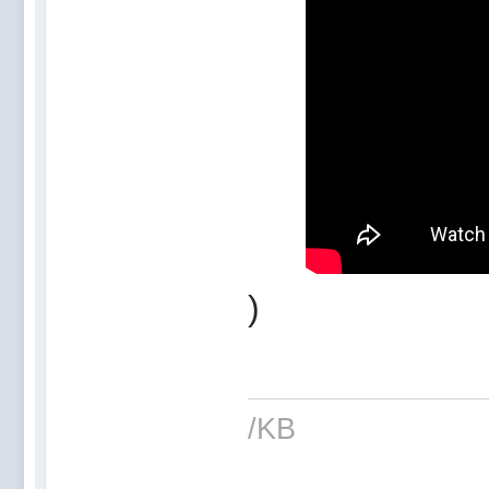
)
/KB