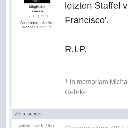
letzten Staffel
Mitglieder
3.761 Beiträge
Francisco'.
Geschlecht:
männlich
Wohnort:
Hamburg
R.I.P.
†
In memoriam
Michae
Gehr
Zeitreisender
Ehemann von Dr. Heller