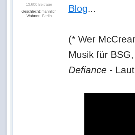
13.600 Beiträge
Blog
...
Geschlecht:
männlich
Wohnort:
Berlin
(* Wer McCreary
Musik für BSG, 
Defiance
- Laut