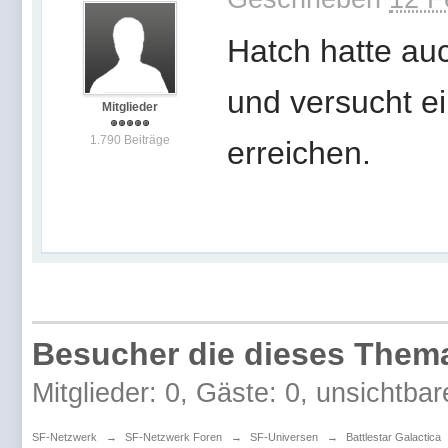
Hatch hatte au
und versucht ei
Mitglieder
1.790 Beiträge
erreichen.
Besucher die dieses Thema
Mitglieder: 0, Gäste: 0, unsichtbar
SF-Netzwerk
→
SF-Netzwerk Foren
→
SF-Universen
→
Battlestar Galactica