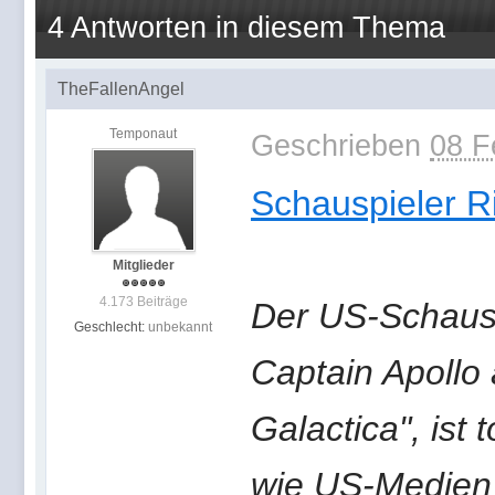
4 Antworten in diesem Thema
TheFallenAngel
Temponaut
Geschrieben
08 F
Schauspieler Ri
Mitglieder
4.173 Beiträge
Der US-Schausp
Geschlecht:
unbekannt
Captain Apollo
Galactica", ist 
wie US-Medien 