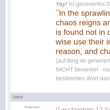
Yay!
KI-generiertes S
"
In the sprawli
chaos reigns an
is found not in
wise use their 
reason, and cha
(auf Bing.de generier
NICHT bewerbe! - nac
bestimmten Wort darin
Ulrich
Temponaut
Geschrieben
12 F