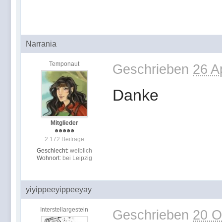
Narrania
Temponaut
Geschrieben
26 A
Danke
Mitglieder
2.172 Beiträge
Geschlecht:
weiblich
Wohnort:
bei Leipzig
yiyippeeyippeeyay
Interstellargestein
Geschrieben
20 O