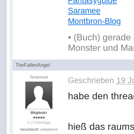
Fantasyguide
Saramee
Montbron-Blog
•
(Buch) gerade 
Monster und Ma
TheFallenAngel
Temponaut
Geschrieben
19 J
habe den thread
Mitglieder
4.173 Beiträge
hieß das raums
Geschlecht:
unbekannt