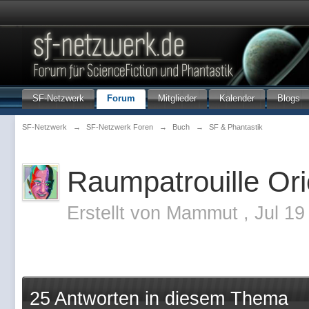
SF-Netzwerk
Forum
Mitglieder
Kalender
Blogs
SF-Netzwerk
→
SF-Netzwerk Foren
→
Buch
→
SF & Phantastik
Raumpatrouille Or
Erstellt von
Mammut
,
Jul 19
25 Antworten in diesem Thema