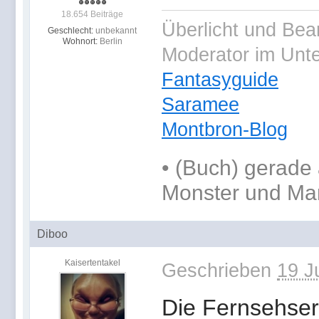
18.654 Beiträge
Überlicht und Bea
Geschlecht:
unbekannt
Wohnort:
Berlin
Moderator im Unt
Fantasyguide
Saramee
Montbron-Blog
•
(Buch) gerade 
Monster und Ma
Diboo
Kaisertentakel
Geschrieben
19 J
Die Fernsehseri