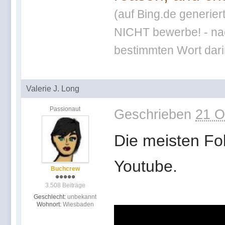
(auf Bing.de generier
NICHT bewerbe! - nac
bestimmten Wort darin
Valerie J. Long
Passionaut
Geschrieben
21 O
Die meisten Fol
Youtube.
Buchcrew
3.508 Beiträge
Geschlecht:
unbekannt
Wohnort:
Wiesbaden