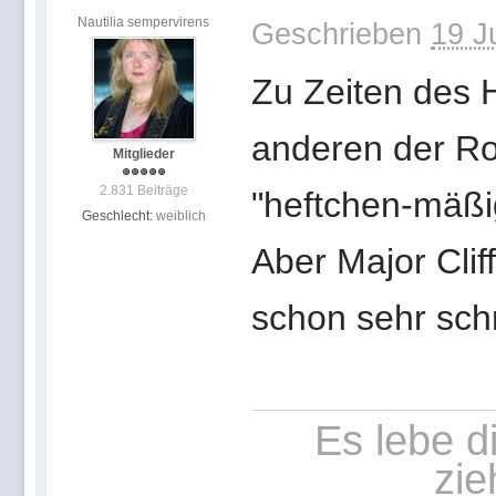
Nautilia sempervirens
Geschrieben
19 J
Zu Zeiten des 
anderen der Ro
Mitglieder
2.831 Beiträge
"heftchen-mäßig
Geschlecht:
weiblich
Aber Major Cli
schon sehr schn
Es lebe d
zie