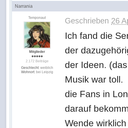
Narrania
Temponaut
Geschrieben
26 A
Ich fand die Ser
der dazugehör
Mitglieder
2.172 Beiträge
der Ideen. (das
Geschlecht:
weiblich
Wohnort:
bei Leipzig
Musik war toll.
die Fans in Lo
darauf bekomme
Wende wirklich