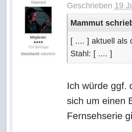
Giganaut
Geschrieben
19 J
Mammut schrieb 
Mitglieder
[ .... ] aktuell a
704 Beiträge
Stahl: [ .... ]
Geschlecht:
männlich
Ich würde ggf. 
sich um einen 
Fernsehserie gi