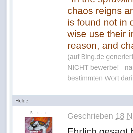
chaos reigns an
is found not in
wise use their 
reason, and cha
(auf Bing.de generier
NICHT bewerbe! - nac
bestimmten Wort darin
Helge
Biblionaut
Geschrieben
18 N
Ehrlich gesagt