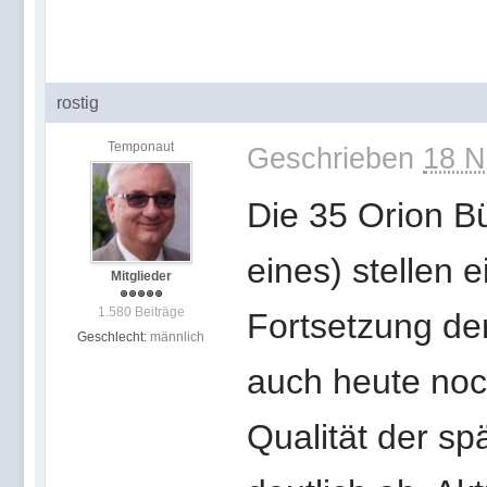
rostig
Temponaut
Geschrieben
18 N
Die 35 Orion Bü
eines) stellen
Mitglieder
1.580 Beiträge
Fortsetzung de
Geschlecht:
männlich
auch heute noch
Qualität der s