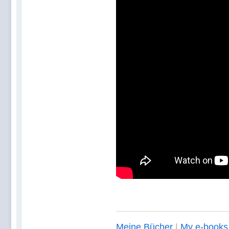
Meine Bücher
|
My e-books