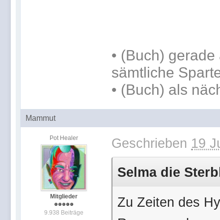
•
(Buch) gerade 
sämtliche Spart
•
(Buch) als näc
Mammut
Pot Healer
Geschrieben
19 J
Selma die Sterbl
Mitglieder
Zu Zeiten des Hy
9.938 Beiträge