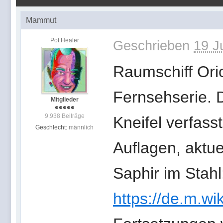
Mammut
Pot Healer
Geschrieben
19 J
Raumschiff Orio
Fernsehserie.
Mitglieder
9.938 Beiträge
Kneifel verfass
Geschlecht:
männlich
Auflagen, aktue
Saphir im Stahl
https://de.m.wi