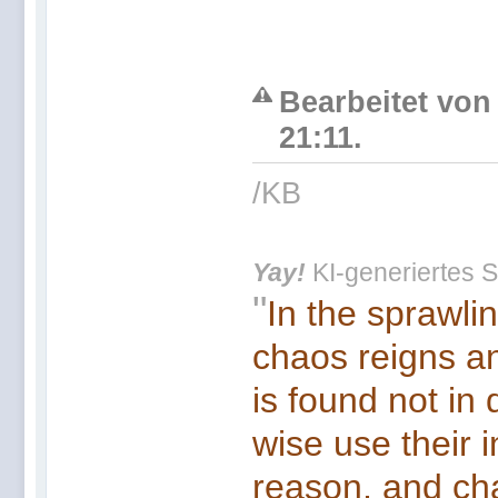
Bearbeitet von
21:11.
/KB
Yay!
KI-generiertes S
"
In the sprawli
chaos reigns an
is found not in
wise use their 
reason, and cha