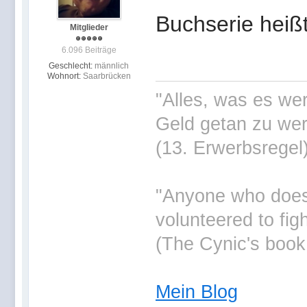
Buchserie heißt
Mitglieder
6.096 Beiträge
Geschlecht:
männlich
Wohnort:
Saarbrücken
"Alles, was es wer
Geld getan zu wer
(13. Erwerbsregel
"Anyone who doesn'
volunteered to fig
(The Cynic's book
Mein Blog