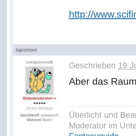
http://www.scifi
lapismont
Linksgrünversifft
Geschrieben
19 J
Aber das Raums
Globalmoderator++
18.654 Beiträge
Überlicht und Bea
Geschlecht:
unbekannt
Wohnort:
Berlin
Moderator im Unt