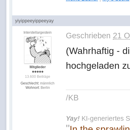
yiyippeeyippeeyay
Interstellargestein
Geschrieben
21 O
(Wahrhaftig - di
hochgeladen zu
Mitglieder
13.600 Beiträge
Geschlecht:
männlich
Wohnort:
Berlin
/KB
Yay!
KI-generiertes S
"
In the sprawli