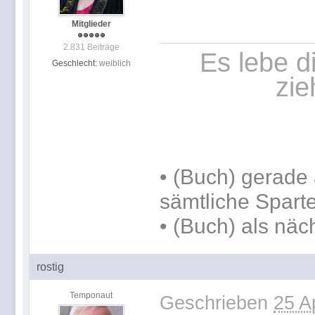
Mitglieder
2.831 Beiträge
Es lebe d
Geschlecht:
weiblich
zie
•
(Buch) gerade 
sämtliche Spart
•
(Buch) als näc
rostig
Temponaut
Geschrieben
25 A