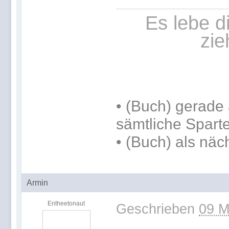
Es lebe d
zie
•
(Buch) gerade 
sämtliche Spart
•
(Buch) als näc
Armin
Entheetonaut
Geschrieben
09 M