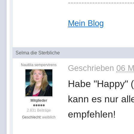
------------------------
Mein Blog
Selma die Sterbliche
Nautilia sempervirens
Geschrieben
06 M
Habe "Happy" (
kann es nur al
Mitglieder
2.831 Beiträge
empfehlen!
Geschlecht:
weiblich