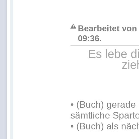
Bearbeitet von 
09:36.
Es lebe d
zie
•
(Buch) gerade 
sämtliche Spart
•
(Buch) als näc