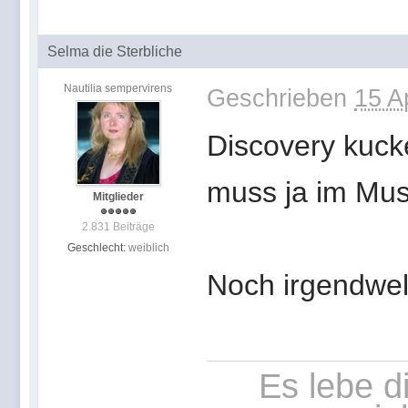
Selma die Sterbliche
Nautilia sempervirens
Geschrieben
15 A
Discovery kucke
muss ja im Must
Mitglieder
2.831 Beiträge
Geschlecht:
weiblich
Noch irgendwel
Es lebe d