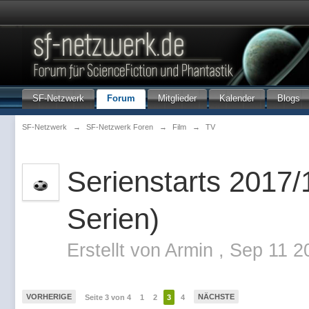
SF-Netzwerk
Forum
Mitglieder
Kalender
Blogs
SF-Netzwerk
→
SF-Netzwerk Foren
→
Film
→
TV
Serienstarts 2017/
Serien)
Erstellt von
Armin
,
Sep 11 2
VORHERIGE
NÄCHSTE
Seite 3 von 4
1
2
3
4