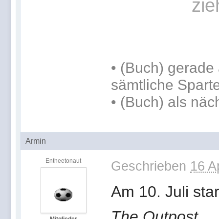
zie
•
(Buch) gerade 
sämtliche Spart
•
(Buch) als näc
Armin
Entheetonaut
Geschrieben
16 A
Am 10. Juli sta
The Outpost
.