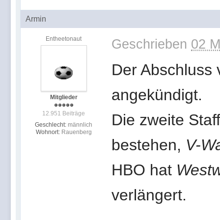
Armin
Entheetonaut
Geschrieben
02 M
Der Abschluss
angekündigt.
Mitglieder
12.951 Beiträge
Die zweite Staf
Geschlecht:
männlich
Wohnort:
Rauenberg
bestehen,
V-Wa
HBO hat
Westw
verlängert.