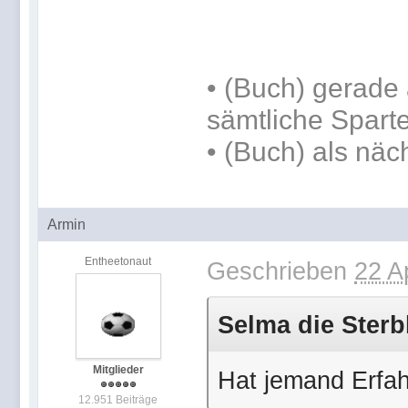
•
(Buch) gerade 
sämtliche Spart
•
(Buch) als näc
Armin
Entheetonaut
Geschrieben
22 A
Selma die Sterb
Mitglieder
Hat jemand Erfah
12.951 Beiträge