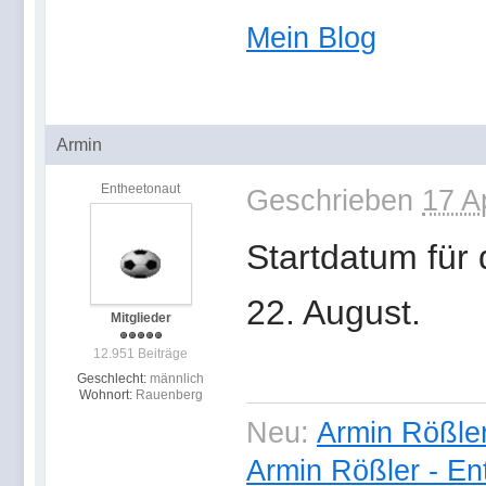
Mein Blog
Armin
Entheetonaut
Geschrieben
17 A
Startdatum für 
22. August.
Mitglieder
12.951 Beiträge
Geschlecht:
männlich
Wohnort:
Rauenberg
Neu:
Armin Rößler
Armin Rößler - En