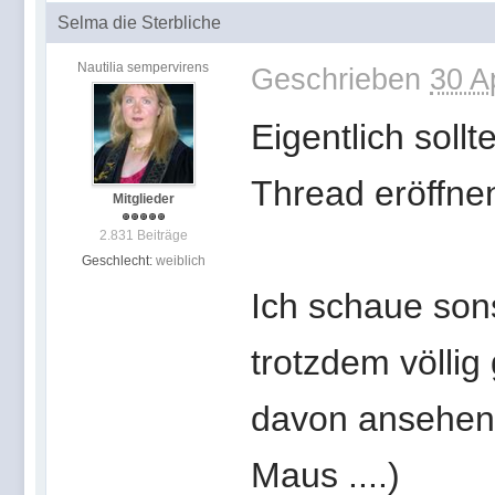
Selma die Sterbliche
Nautilia sempervirens
Geschrieben
30 A
Eigentlich soll
Thread eröffne
Mitglieder
2.831 Beiträge
Geschlecht:
weiblich
Ich schaue sons
trotzdem völli
davon ansehen.
Maus ....)