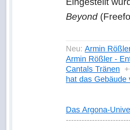
Eingestellt wur
Beyond
(Freef
Neu:
Armin Rößler
Armin Rößler - En
Cantals Tränen
+
hat das Gebäude 
Das Argona-Univ
------------------------