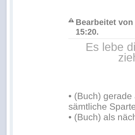
Bearbeitet von 
15:20.
Es lebe d
zie
•
(Buch) gerade 
sämtliche Spart
•
(Buch) als näc