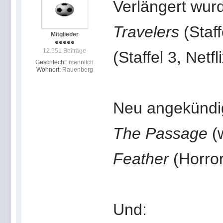
Verlängert wur
Travelers
(Staff
Mitglieder
12.951 Beiträge
(Staffel 3, Netfl
Geschlecht:
männlich
Wohnort:
Rauenberg
Neu angekündi
The Passage
(
Feather
(Horror
Und: