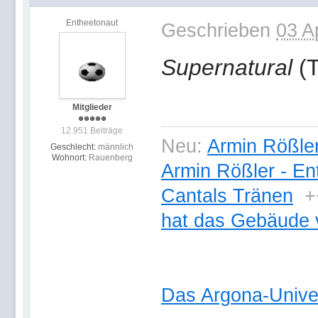
Entheetonaut
Geschrieben
03 A
Supernatural
(
Mitglieder
12.951 Beiträge
Neu:
Armin Rößler
Geschlecht:
männlich
Wohnort:
Rauenberg
Armin Rößler - En
Cantals Tränen
+
hat das Gebäude 
Das Argona-Univ