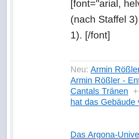
[font="arial, hel
(nach Staffel 3
1). [/font]
Neu:
Armin Rößler
Armin Rößler - En
Cantals Tränen
+
hat das Gebäude 
Das Argona-Univ