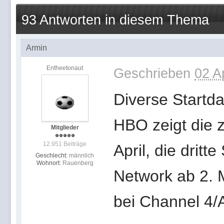
93 Antworten in diesem Thema
Armin
Entheetonaut
Geschrieben
02 A
Diverse Startda
HBO zeigt die z
Mitglieder
12.951 Beiträge
April, die dritte
Geschlecht:
männlich
Wohnort:
Rauenberg
Network ab 2. M
bei Channel 4/