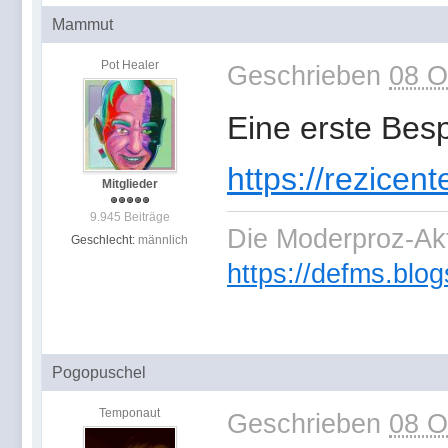
Mammut
Pot Healer
Geschrieben
08 O
Eine erste Besp
https://rezicen
Mitglieder
9.945 Beiträge
Die Moderproz-Ak
Geschlecht:
männlich
https://defms.blog
Pogopuschel
Temponaut
Geschrieben
08 O