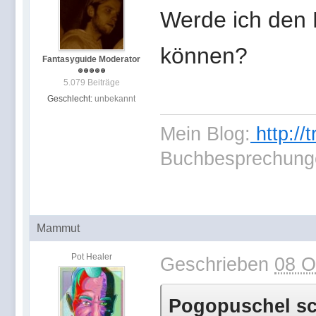
Werde ich den
können?
Fantasyguide Moderator
5.079 Beiträge
Geschlecht:
unbekannt
Mein Blog:
http://
Buchbesprechung
Mammut
Pot Healer
Geschrieben
08 O
Pogopuschel sch