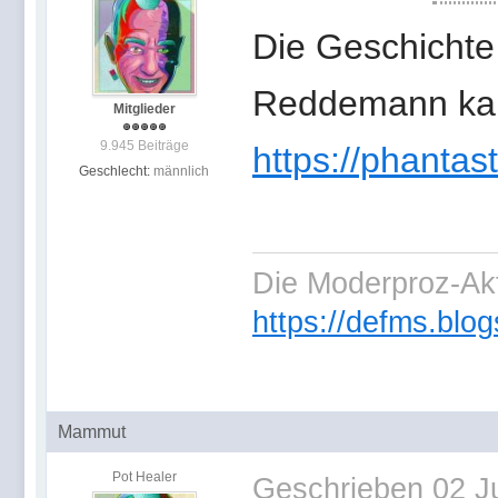
Die Geschichte 
Reddemann kann
Mitglieder
9.945 Beiträge
https://phantasti
Geschlecht:
männlich
Die Moderproz-Ak
https://defms.blog
Mammut
Pot Healer
Geschrieben
02 J