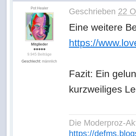
Pot Healer
Geschrieben
22 O
Eine weitere B
https://www.lov
Mitglieder
9.945 Beiträge
Geschlecht:
männlich
Fazit: Ein gel
kurzweiliges L
Die Moderproz-Ak
https://defms.blog