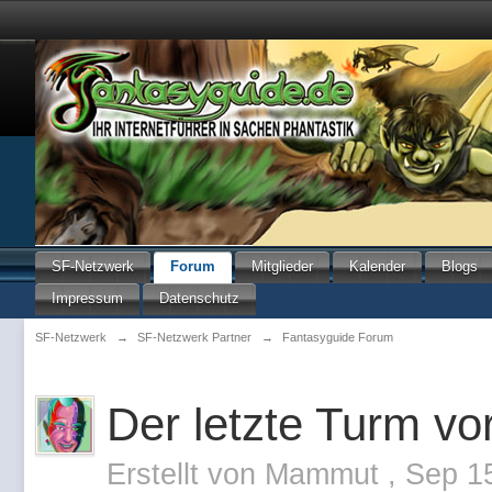
SF-Netzwerk
Forum
Mitglieder
Kalender
Blogs
Impressum
Datenschutz
SF-Netzwerk
→
SF-Netzwerk Partner
→
Fantasyguide Forum
Der letzte Turm v
Erstellt von
Mammut
,
Sep 1