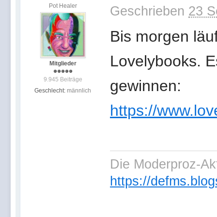
Pot Healer
Geschrieben
23 S
Bis morgen läu
Lovelybooks. E
Mitglieder
9.945 Beiträge
gewinnen:
Geschlecht:
männlich
https://www.lo
Die Moderproz-Ak
https://defms.blog