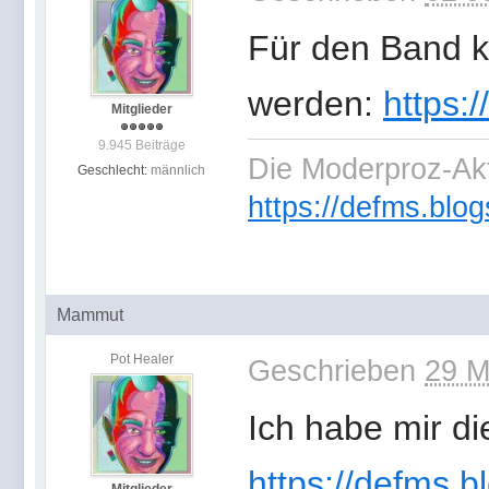
Für den Band 
werden:
https:
Mitglieder
9.945 Beiträge
Die Moderproz-Ak
Geschlecht:
männlich
https://defms.blog
Mammut
Pot Healer
Geschrieben
29 M
Ich habe mir d
https://defms.b