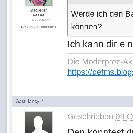
Mitglieder
Werde ich den B
9.945 Beiträge
können?
Geschlecht:
männlich
Ich kann dir ei
Die Moderproz-Ak
https://defms.blog
Gast_fancy_*
Geschrieben
09 O
Den könntest du