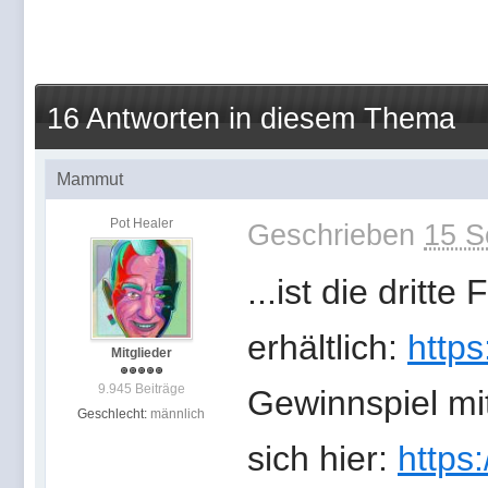
16 Antworten in diesem Thema
Mammut
Pot Healer
Geschrieben
15 S
...ist die dritt
erhältlich:
https
Mitglieder
9.945 Beiträge
Gewinnspiel mi
Geschlecht:
männlich
sich hier:
https