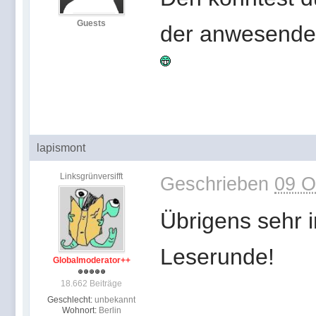
Guests
der anwesenden
lapismont
Linksgrünversifft
Geschrieben
09 O
Übrigens sehr 
Leserunde!
Globalmoderator++
18.662 Beiträge
Geschlecht:
unbekannt
Wohnort:
Berlin