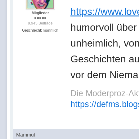
https://www.lov
Mitglieder
9.945 Beiträge
humorvoll über 
Geschlecht:
männlich
unheimlich, von
Geschichten aus
vor dem Niema
Die Moderproz-Ak
https://defms.blog
Mammut