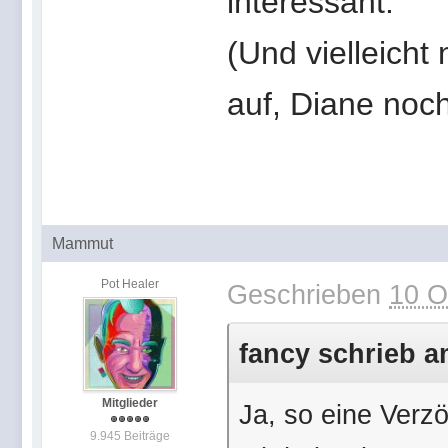
interessant.
(Und vielleich
auf, Diane noc
Mammut
Pot Healer
Geschrieben
10 O
fancy schrieb a
Mitglieder
Ja, so eine Verz
9.945 Beiträge