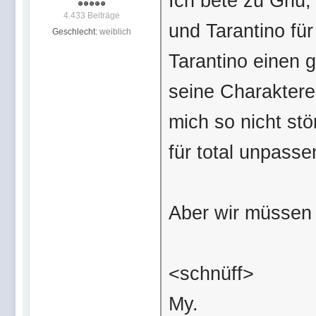
Ich bete zu Ghu, 
4.433 Beiträge
und Tarantino für
Geschlecht:
weiblich
Tarantino einen 
seine Charaktere 
mich so nicht stö
für total unpasse
Aber wir müssen 
<schnüff>
My.