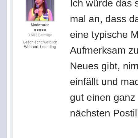
Ich würde das s
mal an, dass da
Moderator
eine typische M
3.683 Beiträge
Geschlecht:
weiblich
Wohnort:
Leonding
Aufmerksam zu 
Neues gibt, ni
einfällt und ma
gut einen ganz 
nächsten Postill