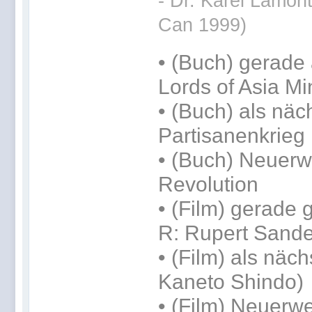
- Dr. Karel Lamont
Can 1999)
•
(Buch) gerade 
Lords of Asia Mi
•
(Buch) als näc
Partisanenkrieg
• (Buch) Neuerw
Revolution
• (Film) gerade 
R: Rupert Sande
• (Film) als näc
Kaneto Shindo)
• (Film) Neuerwe