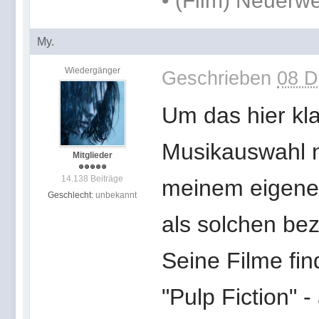
• (Film) Neuerw
My.
Wiedergänger
Geschrieben
08 D
Um das hier kla
Musikauswahl ni
Mitglieder
14.138 Beiträge
meinem eigene
Geschlecht:
unbekannt
als solchen be
Seine Filme find
"Pulp Fiction" 