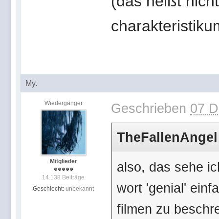
(das heißt nich
charakteristikum
My.
Wiedergänger
Geschrieben
07 D
TheFallenAngel 
Mitglieder
also, das sehe ic
14.138 Beiträge
wort 'genial' ein
Geschlecht:
unbekannt
filmen zu beschr