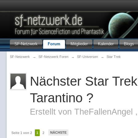
SF-Netzwerk
Forum
Mitglieder
Kalender
Blogs
SF-Netzwerk
→
SF-Netzwerk Foren
→
SF-Universen
→
Star Trek
Nächster Star Trek
Tarantino ?
Erstellt von
TheFallenAngel
NÄCHSTE
Seite 1 von 2
1
2