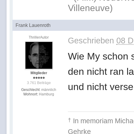
Villeneuve)
Frank Lauenroth
ThrillerAutor
Geschrieben
08 D
Wie My schon s
den nicht ran l
Mitglieder
3.761 Beiträge
und nicht ver
Geschlecht:
männlich
Wohnort:
Hamburg
†
In memoriam
Michae
Gehr