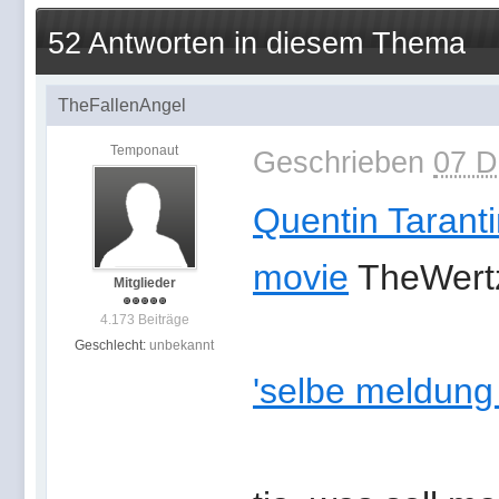
52 Antworten in diesem Thema
TheFallenAngel
Temponaut
Geschrieben
07 D
Quentin Tarant
movie
TheWert
Mitglieder
4.173 Beiträge
Geschlecht:
unbekannt
'selbe meldung