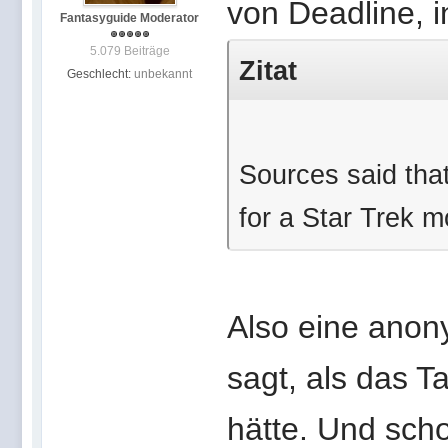
von Deadline, i
Fantasyguide Moderator
5.079 Beiträge
Zitat
Geschlecht:
unbekannt
Sources said tha
for a Star Trek 
Also eine anony
sagt, als das T
hätte. Und scho