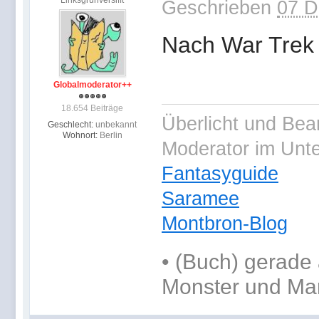
Linksgrünversifft
Geschrieben
07 D
Nach War Trek 
Globalmoderator++
18.654 Beiträge
Überlicht und Bea
Geschlecht:
unbekannt
Wohnort:
Berlin
Moderator im Unt
Fantasyguide
Saramee
Montbron-Blog
•
(Buch) gerade 
Monster und Ma