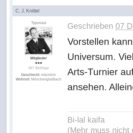
C. J. Knittel
Typonaut
Geschrieben
07 D
Vorstellen kann
Universum. Viell
Mitglieder
487 Beiträge
Arts-Turnier au
Geschlecht:
männlich
Wohnort:
Mönchengladbach
ansehen. Allei
Bi-lal kaifa
(Mehr muss nicht