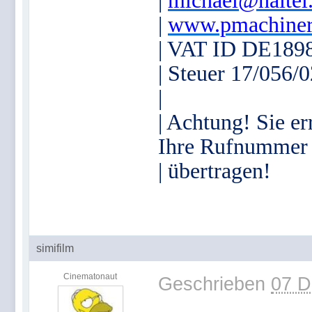
|
michael@haitel
|
www.pmachiner
| VAT ID DE189
| Steuer 17/056/
|
| Achtung! Sie er
Ihre Rufnummer
| übertragen!
simifilm
Cinematonaut
Geschrieben
07 D