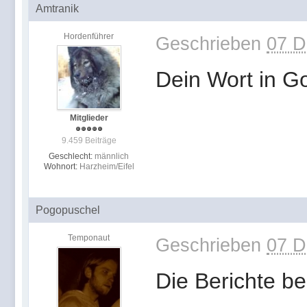
Amtranik
Hordenführer
Geschrieben
07 D
Dein Wort in G
Mitglieder
9.459 Beiträge
Geschlecht:
männlich
Wohnort:
Harzheim/Eifel
Pogopuschel
Temponaut
Geschrieben
07 D
Die Berichte be