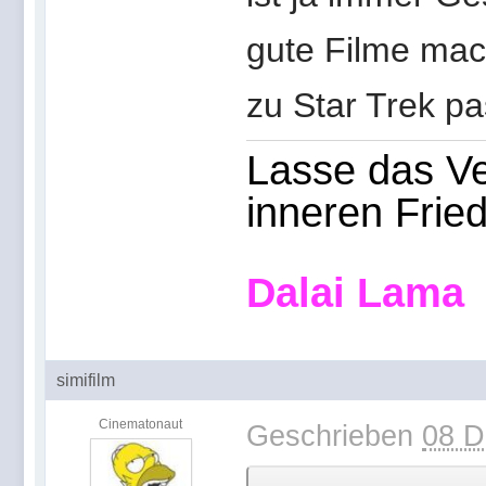
gute Filme mach
zu Star Trek p
Lasse das Ve
inneren Frie
Dalai Lama
simifilm
Cinematonaut
Geschrieben
08 D