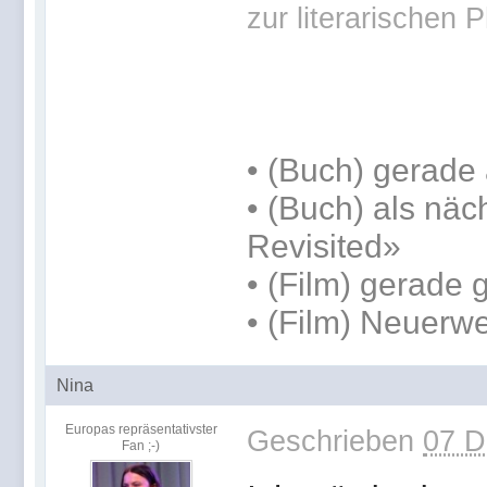
zur literarischen 
•
(Buch) gerade 
•
(Buch) als näc
Revisited»
• (Film) gerade
• (Film) Neuerw
Nina
Europas repräsentativster
Geschrieben
07 D
Fan ;-)