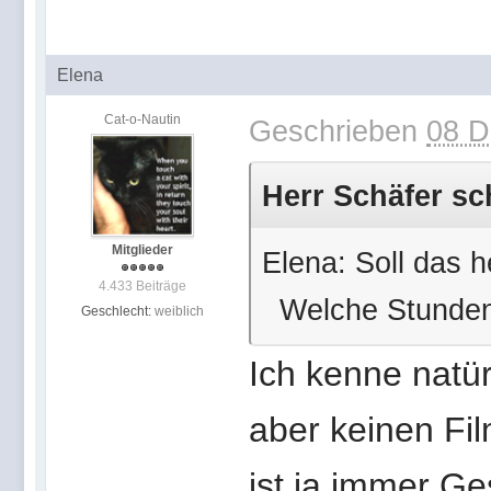
Elena
Cat-o-Nautin
Geschrieben
08 D
Herr Schäfer sc
Mitglieder
Elena: Soll das 
4.433 Beiträge
Welche Stunden 
Geschlecht:
weiblich
Ich kenne natü
aber keinen Fi
ist ja immer G