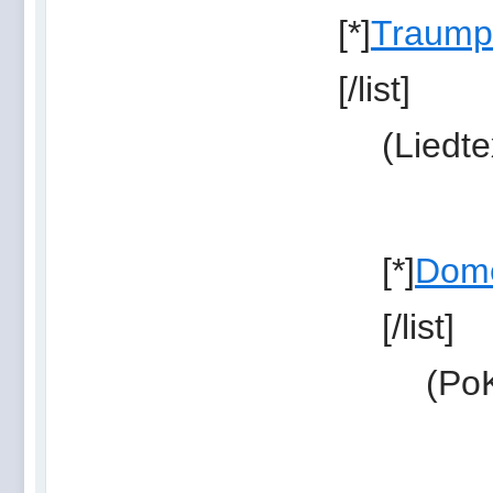
[*]
Traump
[/list]
(Liedte
[*]
Dome
[/list]
(PoK