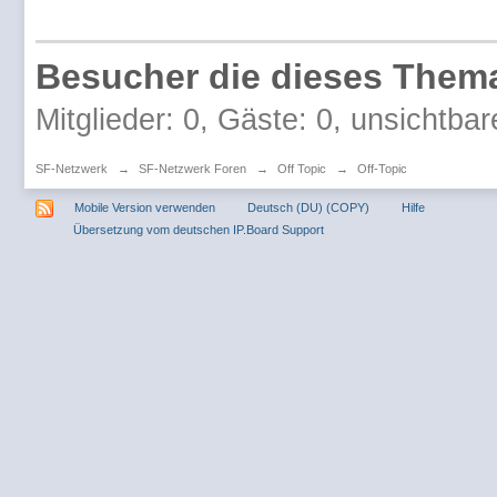
Besucher die dieses Thema
Mitglieder: 0, Gäste: 0, unsichtbar
SF-Netzwerk
→
SF-Netzwerk Foren
→
Off Topic
→
Off-Topic
Mobile Version verwenden
Deutsch (DU) (COPY)
Hilfe
Übersetzung vom deutschen IP.Board Support