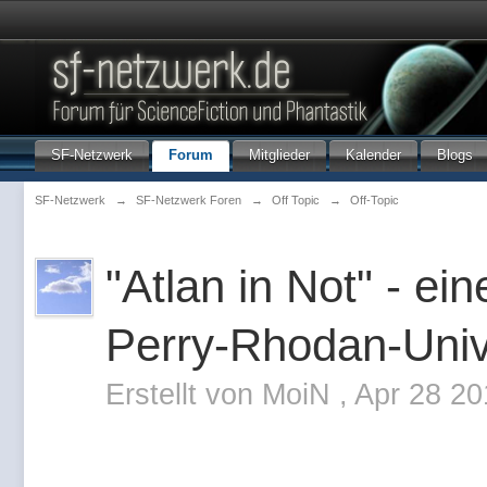
SF-Netzwerk
Forum
Mitglieder
Kalender
Blogs
SF-Netzwerk
→
SF-Netzwerk Foren
→
Off Topic
→
Off-Topic
"Atlan in Not" - e
Perry-Rhodan-Uni
Erstellt von
MoiN
,
Apr 28 20