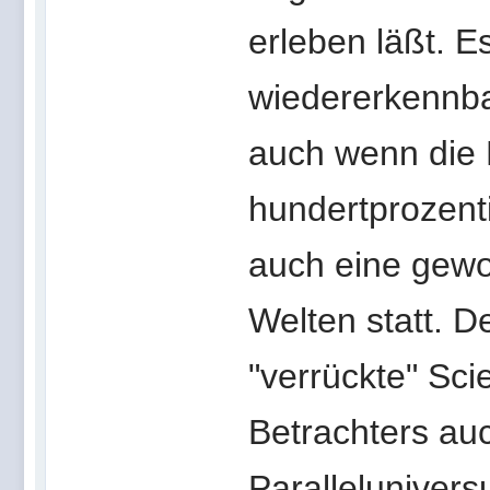
erleben läßt. E
wiedererkennbar
auch wenn die 
hundertprozent
auch eine gewo
Welten statt. D
"verrückte" Sci
Betrachters auc
Paralleluniver