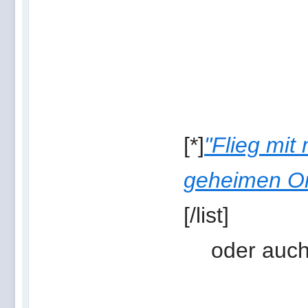
[*]
"Flieg mit
geheimen Ort
[/list]
oder auc