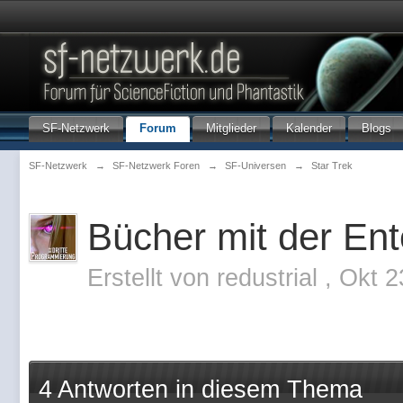
SF-Netzwerk
Forum
Mitglieder
Kalender
Blogs
SF-Netzwerk
→
SF-Netzwerk Foren
→
SF-Universen
→
Star Trek
Bücher mit der En
Erstellt von
redustrial
,
Okt 2
4 Antworten in diesem Thema