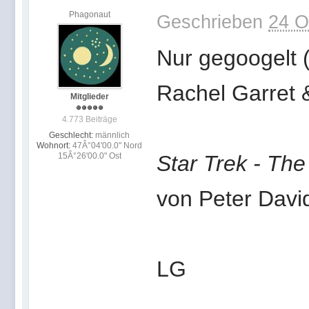
Phagonaut
Geschrieben
24 O
Nur gegoogelt
Rachel Garret
Mitglieder
4.773 Beiträge
Geschlecht:
männlich
Wohnort:
47Â°04'00.0" Nord
15Â°26'00.0" Ost
Star Trek - Th
von Peter Davi
LG