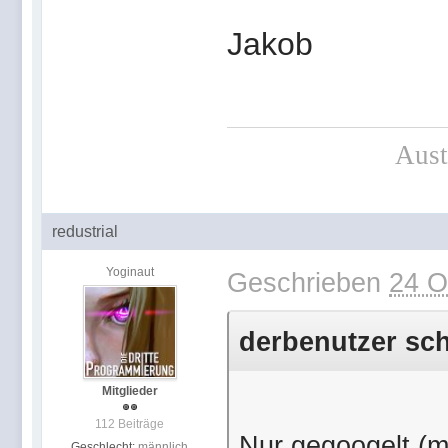
Jakob
Aust
redustrial
Yoginaut
Geschrieben
24 O
derbenutzer sch
Mitglieder
112 Beiträge
Nur gegoogelt (
Geschlecht:
männlich