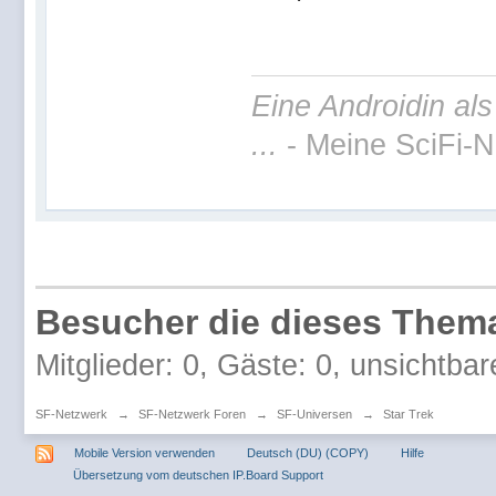
Eine Androidin al
...
- Meine SciFi-N
Besucher die dieses Thema
Mitglieder: 0, Gäste: 0, unsichtbar
SF-Netzwerk
→
SF-Netzwerk Foren
→
SF-Universen
→
Star Trek
Mobile Version verwenden
Deutsch (DU) (COPY)
Hilfe
Übersetzung vom deutschen IP.Board Support