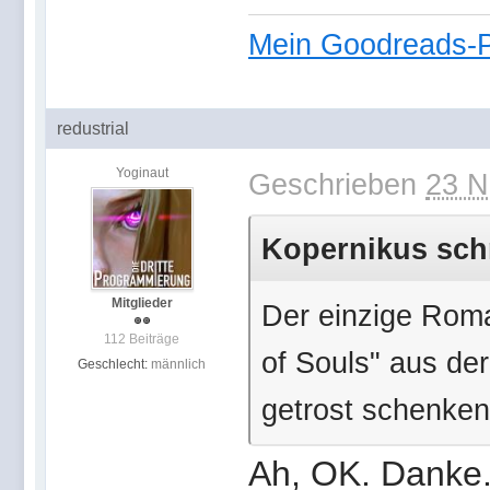
Mein Goodreads-Pr
redustrial
Yoginaut
Geschrieben
23 N
Kopernikus schr
Mitglieder
Der einzige Roman
112 Beiträge
of Souls" aus de
Geschlecht:
männlich
getrost schenken,
Ah, OK. Danke