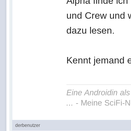
Alpha finde ich
und Crew und w
dazu lesen.
Kennt jemand 
Eine Androidin al
...
- Meine SciFi-N
derbenutzer