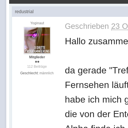
redustrial
Yoginaut
Geschrieben
23 O
Hallo zusamme
Mitglieder
112 Beiträge
da gerade "Tre
Geschlecht:
männlich
Fernsehen läuft
habe ich mich g
die von der En