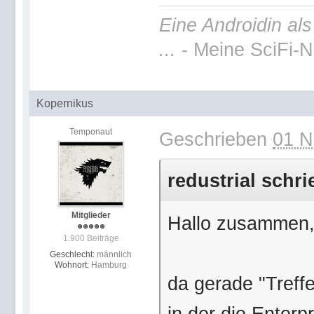
Eine Androidin al
...
- Meine SciFi-N
Kopernikus
Temponaut
Geschrieben
01 N
redustrial schri
Mitglieder
Hallo zusammen
1.900 Beiträge
Geschlecht:
männlich
Wohnort:
Hamburg
da gerade "Treff
in der die Enterp