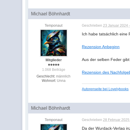
Michael Böhnhardt
Temponaut
Geschrieben
23 Januar 2024 -
Ich habe tatsächlich ein
Rezension Anbeginn
Aus der selben Feder gibt
Mitglieder
1.068 Beiträge
Rezension des Nachfolg
Geschlecht:
männlich
Wohnort:
Unna
Autorenseite bei Lovelybooks
Michael Böhnhardt
Temponaut
Geschrieben
28 Februar 2025 
Da der Wurdack-Verlag inz