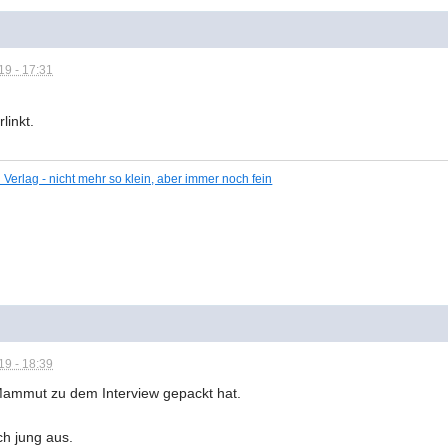
9 - 17:31
linkt.
Verlag - nicht mehr so klein, aber immer noch fein
9 - 18:39
 Mammut zu dem Interview gepackt hat.
ch jung aus.