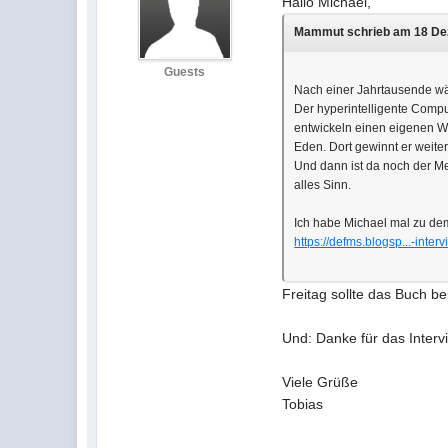
Hallo Michael,
Mammut schrieb am 18 Dez
Guests
Nach einer Jahrtausende wä
Der hyperintelligente Compu
entwickeln einen eigenen Wi
Eden. Dort gewinnt er weiter
Und dann ist da noch der Me
alles Sinn.
Ich habe Michael mal zu dem
https://defms.blogsp...-inter
Freitag sollte das Buch bei
Und: Danke für das Interv
Viele Grüße
Tobias