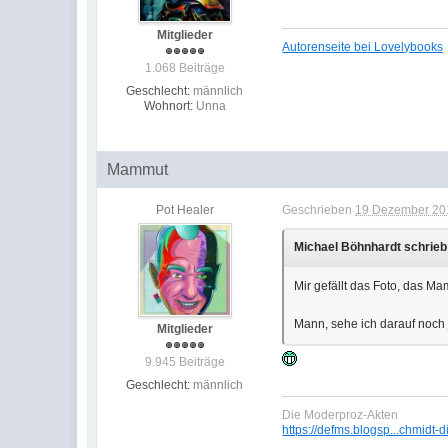
Mitglieder
Autorenseite bei Lovelybooks
1.068 Beiträge
Geschlecht:
männlich
Wohnort:
Unna
Mammut
Pot Healer
Geschrieben
19 Dezember 201
Michael Böhnhardt schrieb
Mir gefällt das Foto, das M
Mann, sehe ich darauf noch 
Mitglieder
9.945 Beiträge
Geschlecht:
männlich
Die Moderproz-Akten
https://defms.blogsp...chmidt-d