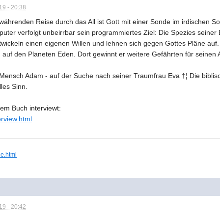
9 - 20:38
währenden Reise durch das All ist Gott mit einer Sonde im irdische
puter verfolgt unbeirrbar sein programmiertes Ziel: Die Spezies seiner
ickeln einen eigenen Willen und lehnen sich gegen Gottes Pläne auf. De
 auf den Planeten Eden. Dort gewinnt er weitere Gefährten für seinen A
 Mensch Adam - auf der Suche nach seiner Traumfrau Eva †¦ Die biblis
lles Sinn.
em Buch interviewt:
erview.html
ie.html
9 - 20:42