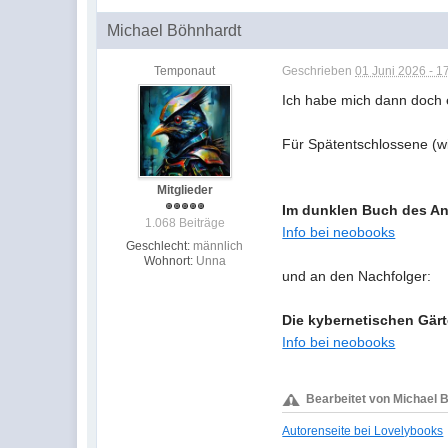
Michael Böhnhardt
Temponaut
Geschrieben
01 Juni 2026 - 1
Ich habe mich dann doch e
Für Spätentschlossene (w
Mitglieder
Im dunklen Buch des A
1.068 Beiträge
Info bei neobooks
Geschlecht:
männlich
Wohnort:
Unna
und an den Nachfolger:
Die kybernetischen Gär
Info bei neobooks
Bearbeitet von Michael B
Autorenseite bei Lovelybooks