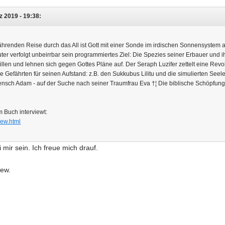
 2019 - 19:38:
hrenden Reise durch das All ist Gott mit einer Sonde im irdischen Sonnensyste
ter verfolgt unbeirrbar sein programmiertes Ziel: Die Spezies seiner Erbauer und
llen und lehnen sich gegen Gottes Pläne auf. Der Seraph Luzifer zettelt eine Revol
e Gefährten für seinen Aufstand: z.B. den Sukkubus Lilitu und die simulierten Seel
nsch Adam - auf der Suche nach seiner Traumfrau Eva †¦ Die biblische Schöpfungs
 Buch interviewt:
view.html
 mir sein. Ich freue mich drauf.
iew.