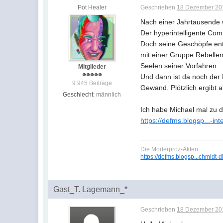
Pot Healer
Geschrieben
18 Dezember 201
Nach einer Jahrtausende 
Der hyperintelligente Com
Doch seine Geschöpfe entw
mit einer Gruppe Rebellen
Seelen seiner Vorfahren.
Mitglieder
Und dann ist da noch der
9.945 Beiträge
Gewand. Plötzlich ergibt a
Geschlecht:
männlich
Ich habe Michael mal zu d
https://defms.blogsp...-int
Die Moderproz-Akten
https://defms.blogsp...chmidt-d
Gast_T. Lagemann_*
Geschrieben
18 Dezember 201