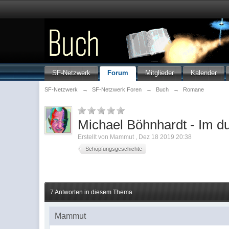
SF-Netzwerk
Forum
Mitglieder
Kalender
SF-Netzwerk
→
SF-Netzwerk Foren
→
Buch
→
Romane
Michael Böhnhardt - Im d
Erstellt von
Mammut
,
Dez 18 2019 20:38
Schöpfungsgeschichte
7 Antworten in diesem Thema
Mammut