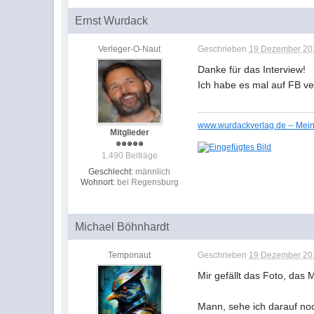
Ernst Wurdack
Verleger-O-Naut
Geschrieben
19 Dezember 201
Danke für das Interview!
Ich habe es mal auf FB ver
www.wurdackverlag.de -- Mein 
Mitglieder
1.490 Beiträge
Geschlecht:
männlich
Wohnort:
bei Regensburg
Michael Böhnhardt
Temponaut
Geschrieben
19 Dezember 201
Mir gefällt das Foto, das
Mann, sehe ich darauf no