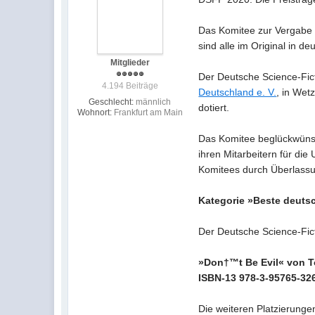
Das Komitee zur Vergabe 
sind alle im Original in 
Mitglieder
Der Deutsche Science-Fic
4.194 Beiträge
Deutschland e. V.
, in Wetz
Geschlecht:
männlich
dotiert.
Wohnort:
Frankfurt am Main
Das Komitee beglückwünsc
ihren Mitarbeitern für di
Komitees durch Überlassu
Kategorie »Beste deuts
Der Deutsche Science-Fict
»Don†™t Be Evil« von To
ISBN-13 978-3-95765-326
Die weiteren Platzierunge