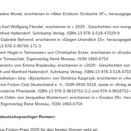
adine Muriel, erschienen in »Alien Eroticon: Erotische SF«, herausgeg
n Karl Wolfgang Flender, erschienen in » 2029 - Geschichten von morg
fred Hattendorf, Suhrkamp Verlag, ISBN-13 978-3-518-47029-9
von Gabriele Behrend, erschienen in »Gegen Unendlich 15«, herausgege
-13 978-3-95765-172-3
 dem Hügel in Tennessee« von Christopher Ecker, erschienen in »Exo
n Tomaschek, Eigenverlag René Moreau, ISSN 1860-675X
n Mensch« von Emma Braslavsky, erschienen in »2029 - Geschichten vo
th und Manfred Hattendorf, Suhrkamp Verlag, ISBN-13 978-3-518-470
Bibliothekar« bzw. »Byzantium« von Dimitrios Kasprzyk, erschienen in
ience Fiction Club Deutschland e. V., ISSN 0934-3318, sowie in »Krie
 moderne Phantastik, ISBN-13 978-3-9818752-3-2 und 978-3-9818752-
dem Orbit« von Jacqueline Montemurri, erschienen in » Exodus 39«, 
 Eigenverlag René Moreau, ISSN 1860-675X
r deutschsprachiger Roman«
ce-Fiction-Preis 2020 für den besten Roman geht an: