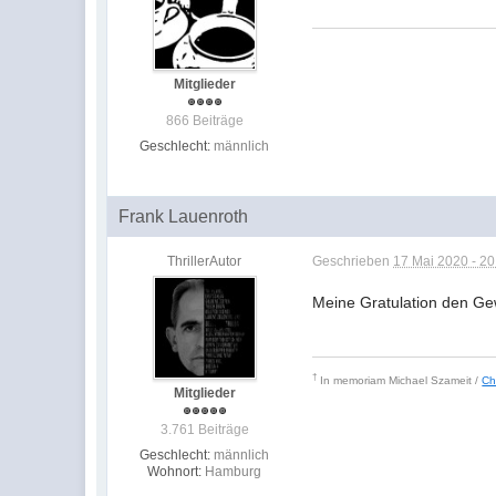
Mitglieder
866 Beiträge
Geschlecht:
männlich
Frank Lauenroth
ThrillerAutor
Geschrieben
17 Mai 2020 - 20
Meine Gratulation den Ge
†
In memoriam
Michael Szameit /
Ch
Mitglieder
3.761 Beiträge
Geschlecht:
männlich
Wohnort:
Hamburg