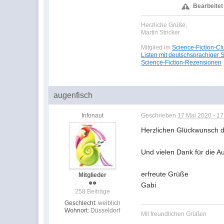
Bearbeitet
Herzliche Grüße,
Martin Stricker
Mitglied im
Science-Fiction-Cl
Listen mit deutschsprachiger 
Science-Fiction-Rezensionen
augenfisch
Infonaut
Geschrieben
17 Mai 2020 - 17
Herzlichen Glückwunsch d
Und vielen Dank für die Au
erfreute Grüße
Mitglieder
Gabi
258 Beiträge
Geschlecht:
weiblich
Wohnort:
Düsseldorf
Mit freundlichen Grüßen