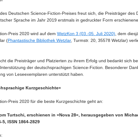
des Deutschen Science-Fiction-Preises freut sich, die Preisträger 
deutscher Sprache im Jahr 2019 erstmals in gedruckter Form erschienene
tion-Preis 2020 wird auf dem
WetzKon 3 (03.-05. Juli 2020)
, dem dies
lar (
Phantastische Bibliothek Wetzlar
, Turmstr. 20, 35578 Wetzlar) verl
ht die Preisträger und Platzierten zu ihrem Erfolg und bedankt sich 
e Unterstützung der deutschsprachigen Science-Fiction. Besonderer Dank 
ng von Leseexemplaren unterstützt haben.
chsprachige Kurzgeschichte«
ion-Preis 2020 für die beste Kurzgeschichte geht an:
m Turtschi, erschienen in »Nova 28«, herausgegeben von Michael 
-5, ISSN 1864-2829
n: