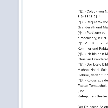
[*]2. »Coleo« von N
3-946348-21-4
[*]3. »Requiem« vo
Granderath und Man
[*]4. »Partition« 
p.machinery, ISBN
[*]4. Vom Krug auf
Kemmler und Fabia
[*]6. »Ich bin dei
Christian Grandera
[*]7. »Der letzte 
Michael Haitel, Sc
Gehrke, Verlag für
[*]8. »Koloss aus 
Fabian Tomaschek,
[/list]
Kategorie »Beste
Der Deutsche Scien