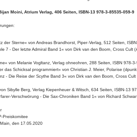
ijan Moini, Atrium Verlag, 406 Seiten, ISBN-13 978-3-85535-059-9
erungen:
etz der Sterne« von Andreas Brandhorst, Piper-Verlag, 512 Seiten, IS
ole 7 - Der letzte Admiral Band 1« von Dirk van den Boom, Cross Cult
 me« von Melanie Vogltanz, Verlag ohneohren, 288 Seiten, ISBN 978-3
 Wer das Schicksal programmiert« von Christian J. Meier, Polarise (dpu
anz - Die Reise der Scythe Band 3« von Dirk van den Boom, Cross Cult
von Sibylle Berg, Verlag Kiepenheuer & Witsch, 634 Seiten, ISBN-13 
tarfarer-Verschwörung - Die Sax-Chroniken Band 1« von Richard Schwar
er
-Preiskomitee
 Main, den 17.05.2020