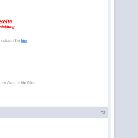
Seite
twicklung
- schaust Du
hier
:
nem Wunder hin öffnet.
#3