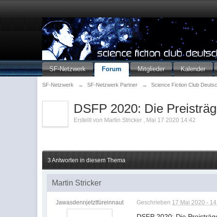
SF-Netzwerk
Forum
Mitglieder
Kalender
SF-Netzwerk
→
SF-Netzwerk Partner
→
Science Fiction Club Deuts
DSFP 2020: Die Preisträg
Erstellt von
Martin Stricker
,
Mai 17 2020 14:42
3 Antworten in diesem Thema
Martin Stricker
Jawasdennjetztfüreinnaut
Geschrieben
17 Mai 2020 - 14
DSFP 2020: Die Preisträg