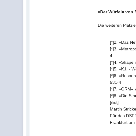
»Der Würfel« von B
Die weiteren Platzi
[*]2. »Das N
[*]3. »Metrop
4
[*]4. »Shape
[*]5. »K.I. -
[*]6. »Reson
531-4
[*]7. »GRM« 
[*]8. »Die S
[/list]
Martin Strick
Für das DSFP
Frankfurt am