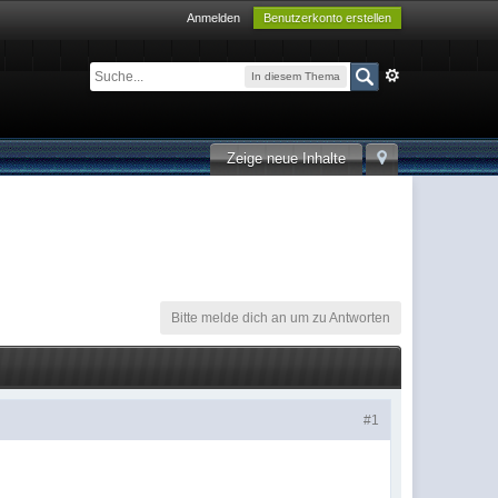
Anmelden
Benutzerkonto erstellen
In diesem Thema
Zeige neue Inhalte
Bitte melde dich an um zu Antworten
#1