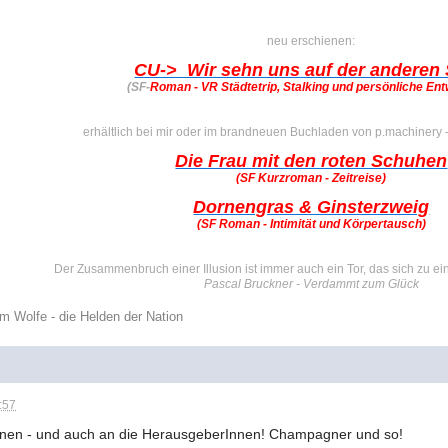
neu erschienen:
CU-> Wir sehn uns auf der anderen 
(SF-
Roman - VR Städtetrip, Stalking und persönliche En
erhältlich bei mir oder im brandneuen Buchladen von p.machinery 
Die Frau mit den roten Schuhen
(SF Kurzroman - Zeitreise)
Dornengras & Ginsterzweig
(SF Roman - Intimität und Körpertausch)
Der Zusammenbruch einer Illusion ist immer auch ein Tor, das sich zu ei
Pascal Bruckner - Verdammt zum Glück
m Wolfe - die Helden der Nation
:57
rInnen - und auch an die HerausgeberInnen! Champagner und so!