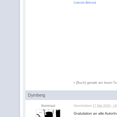
Gabriele Behrend
•
(Buch) gerade am lesen:
To
Dyrnberg
Illuminaut
Geschrieben
17 Mai 2020 - 19
Gratulation an alle Auto