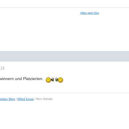
Alles wird Glut
:18
winnern und Platzierten.
ristian Weis
/
Alfred Kruse
/ Rico Gehrke