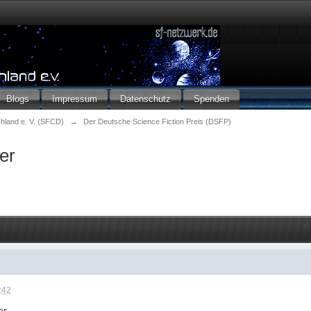
Blogs
Impressum
Datenschutz
Spenden
chland e. V. (SFCD)
→
Der Deutsche Science Fiction Preis (DSFP)
er
:42
er