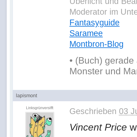
Überlicht und Bea
Moderator im Unt
Fantasyguide
Saramee
Montbron-Blog
•
(Buch) gerade 
Monster und Ma
lapismont
Linksgrünversifft
Geschrieben
03 J
Vincent Price
wu