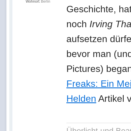
Wohnort:
Berlin
Geschichte, ha
noch
Irving Th
aufsetzen dürf
bevor man (und 
Pictures) began
Freaks: Ein Me
Helden
Artikel