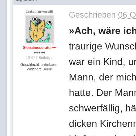
Linksgrünversifft
Geschrieben
06 O
»Ach, wäre ich
traurige Wunsc
Globalmoderator++
18.652 Beiträge
war ein Kind, 
Geschlecht:
unbekannt
Wohnort:
Berlin
Mann, der mich
hatte. Der Mann
schwerfällig, hä
dicken Kirchenm