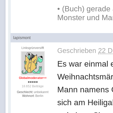
•
(Buch) gerade 
Monster und Ma
lapismont
Linksgrünversifft
Geschrieben
22 D
Es war einmal ei
Weihnachtsmärc
Globalmoderator++
18.652 Beiträge
Mann namens Ge
Geschlecht:
unbekannt
Wohnort:
Berlin
sich am Heiliga