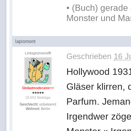
•
(Buch) gerade 
Monster und Ma
lapismont
Linksgrünversifft
Geschrieben
16 J
Hollywood 1931,
Gläser klirren,
Globalmoderator++
18.652 Beiträge
Parfum. Jemand
Geschlecht:
unbekannt
Wohnort:
Berlin
Irgendwer zöger