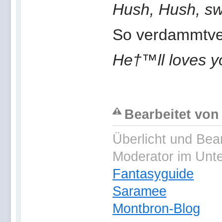
Hush, Hush, sw
So verdammtve
He†™ll loves yo
Bearbeitet von 
Überlicht und Bea
Moderator im Unt
Fantasyguide
Saramee
Montbron-Blog