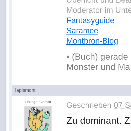
Überlicht und Bea
Moderator im Unt
Fantasyguide
Saramee
Montbron-Blog
•
(Buch) gerade 
Monster und Ma
lapismont
Linksgrünversifft
Geschrieben
07 S
Zu dominant. Zu