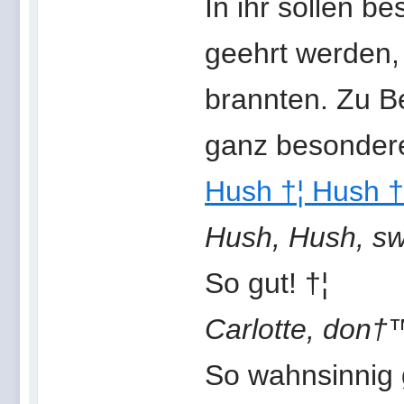
In ihr sollen b
geehrt werden, 
brannten. Zu B
ganz besondere
Hush †¦ Hush †¦
Hush, Hush, sw
So gut! †¦
Carlotte, don†
So wahnsinnig g