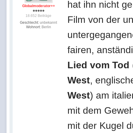
hat ihn nicht 
Globalmoderator++
18.652 Beiträge
Film von der u
Geschlecht:
unbekannt
Wohnort:
Berlin
untergegangene
fairen, anstän
Lied vom Tod
West
, englisch
West
) am ital
mit dem Gewehr
mit der Kugel 