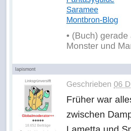
Saramee
Montbron-Blog
•
(Buch) gerade 
Monster und Ma
lapismont
Linksgrünversifft
Geschrieben
06 D
Früher war alle
zwischen Damp
Globalmoderator++
18.652 Beiträge
Lametta und Sm