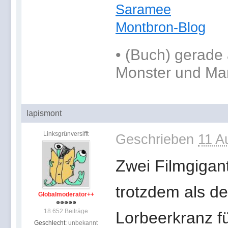
Saramee
Montbron-Blog
•
(Buch) gerade 
Monster und Ma
lapismont
Linksgrünversifft
Geschrieben
11 A
Zwei Filmgigant
trotzdem als de
Globalmoderator++
18.652 Beiträge
Lorbeerkranz f
Geschlecht:
unbekannt