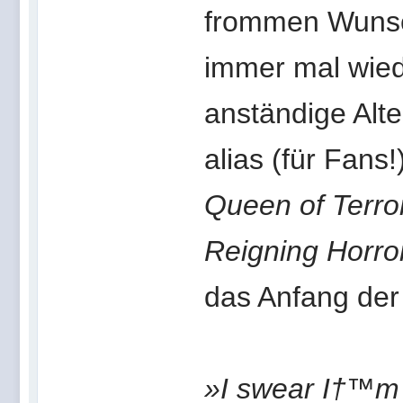
frommen Wunsc
immer mal wiede
anständige Alte
alias (für Fans!
Queen of Terro
Reigning Horr
das Anfang der
»I swear I†™m 