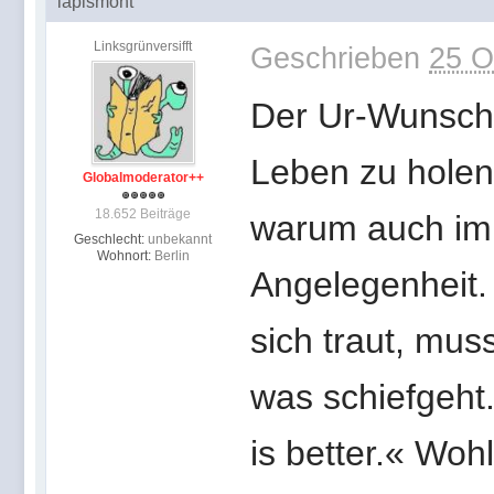
lapismont
Linksgrünversifft
Geschrieben
25 O
Der Ur-Wunsch i
Leben zu holen,
Globalmoderator++
18.652 Beiträge
warum auch imme
Geschlecht:
unbekannt
Wohnort:
Berlin
Angelegenheit.
sich traut, mu
was schiefgeht
is better.« Wo