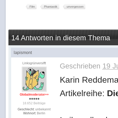
Film
Phantastik
unvergessen
14 Antworten in diesem Thema
lapismont
Linksgrünversifft
Geschrieben
19 J
Karin Reddeman
Artikelreihe:
Di
Globalmoderator++
18.652 Beiträge
Geschlecht:
unbekannt
Wohnort:
Berlin