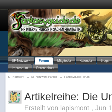
SF-Netzwerk
Forum
Mitglieder
Kalender
Blogs
Impressum
Datenschutz
SF-Netzwerk
→
SF-Netzwerk Partner
→
Fantasyguide Forum
Artikelreihe: Die 
Erstellt von
lapismont
,
Jun 1