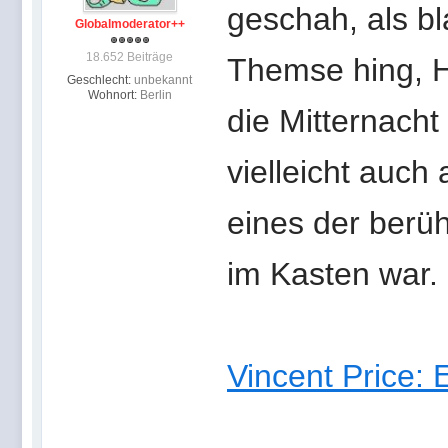
geschah, als b
Globalmoderator++
18.652 Beiträge
Themse hing, H
Geschlecht:
unbekannt
Wohnort:
Berlin
die Mitternacht
vielleicht auch 
eines der berü
im Kasten war.
Vincent Price: