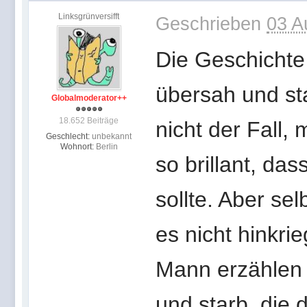
Linksgrünversifft
Geschrieben
03 A
Die Geschichte
übersah und sta
Globalmoderator++
18.652 Beiträge
nicht der Fall,
Geschlecht:
unbekannt
Wohnort:
Berlin
so brillant, da
sollte. Aber se
es nicht hinkri
Mann erzählen 
und starb, die