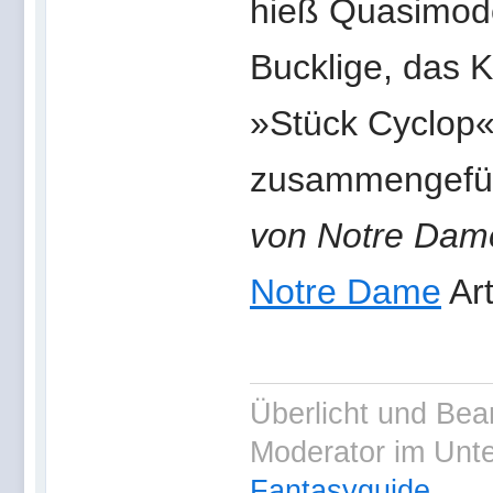
hieß Quasimodo
Bucklige, das 
»Stück Cyclop«
zusammengefüg
von Notre Dam
Notre Dame
Ar
Überlicht und Bea
Moderator im Unt
Fantasyguide