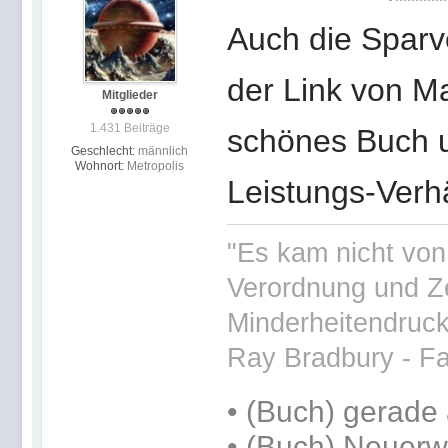
Auch die Sparv
der Link von Ma
Mitglieder
1.431 Beiträge
schönes Buch un
Geschlecht:
männlich
Wohnort:
Metropolis
Leistungs-Verhä
"Es kam nicht von
Verordnung und Ze
Minderheitendruck 
Ray Bradbury - Fa
•
(Buch) gerade 
• (Buch) Neuerwe