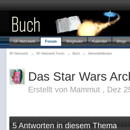
SF-Netzwerk
Forum
Mitglieder
Kalender
Blogs
SF-Netzwerk
→
SF-Netzwerk Foren
→
Buch
→
Sekundärliteratur
Das Star Wars Arc
Erstellt von
Mammut
,
Dez 2
5 Antworten in diesem Thema