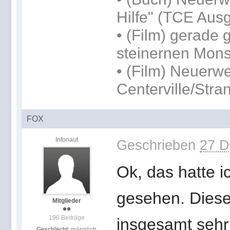
Hilfe" (TCE Aus
• (Film) gerade
steinernen Mons
• (Film) Neuerw
Centerville/Stra
FOX
Infonaut
Geschrieben
27 D
Ok, das hatte i
gesehen. Diese
Mitglieder
196 Beiträge
insgesamt sehr 
Geschlecht:
männlich