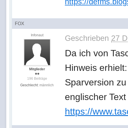
https://defms.blog
FOX
Infonaut
Geschrieben
27 D
Da ich von Tas
Hinweis erhielt
Mitglieder
196 Beiträge
Sparversion zu
Geschlecht:
männlich
englischer Text
https://www.tas