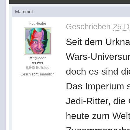
Mammut
Pot Healer
Geschrieben
25 D
Seit dem Urknal
Wars-Universum
Mitglieder
9.945 Beiträge
doch es sind di
Geschlecht:
männlich
Das Imperium s
Jedi-Ritter, die
heute zum Welt