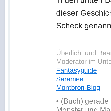
in den dritten B
dieser Geschich
Scheck genann
Überlicht und Bea
Moderator im Unt
Fantasyguide
Saramee
Montbron-Blog
•
(Buch) gerade 
Monster und Ma