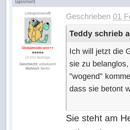
lapismont
Linksgrünversifft
Geschrieben
01 F
Teddy schrieb a
Globalmoderator++
Ich will jetzt die
18.654 Beiträge
sie zu belanglos,
Geschlecht:
unbekannt
Wohnort:
Berlin
"wogend" kommen 
dass sie betont 
Sie steht am H