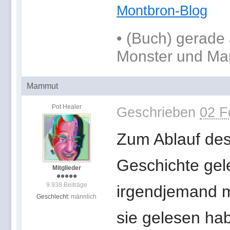
Montbron-Blog
•
(Buch) gerade 
Monster und Ma
Mammut
Pot Healer
Geschrieben
02 F
Zum Ablauf des 
Geschichte gel
Mitglieder
9.938 Beiträge
irgendjemand m
Geschlecht:
männlich
sie gelesen hab