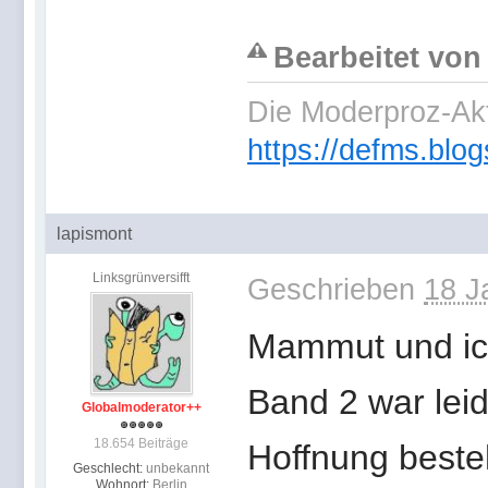
Bearbeitet von
Die Moderproz-Ak
https://defms.blog
lapismont
Linksgrünversifft
Geschrieben
18 J
Mammut und i
Band 2 war leid
Globalmoderator++
18.654 Beiträge
Hoffnung beste
Geschlecht:
unbekannt
Wohnort:
Berlin