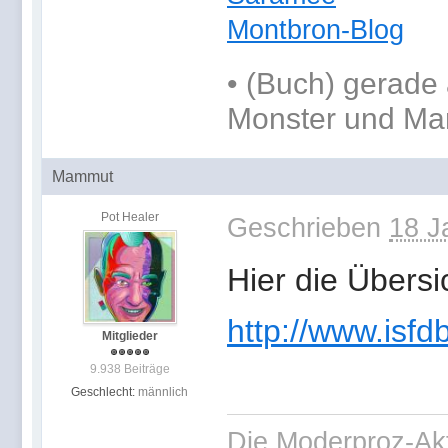
Montbron-Blog
•
(Buch) gerade 
Monster und Ma
Mammut
Pot Healer
Geschrieben
18 J
Hier die Übersi
http://www.isfd
Mitglieder
9.938 Beiträge
Geschlecht:
männlich
Die Moderproz-Ak