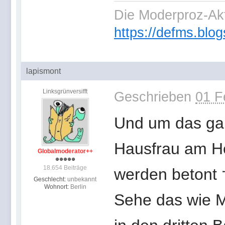
Die Moderproz-Ak
https://defms.blog
lapismont
Linksgrünversifft
Geschrieben
01 F
Und um das gan
Hausfrau am H
Globalmoderator++
18.654 Beiträge
werden betont 
Geschlecht:
unbekannt
Wohnort:
Berlin
Sehe das wie M