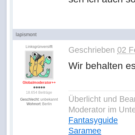
lapismont
Linksgrünversifft
Geschrieben
02 F
Wir behalten e
Globalmoderator++
18.654 Beiträge
Überlicht und Bea
Geschlecht:
unbekannt
Wohnort:
Berlin
Moderator im Unt
Fantasyguide
Saramee