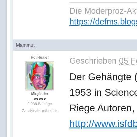
Die Moderproz-Ak
https://defms.blog
Mammut
Pot Healer
Geschrieben
05 F
Der Gehängte (
1953 in Science
Mitglieder
9.938 Beiträge
Riege Autoren,
Geschlecht:
männlich
http://www.isfd