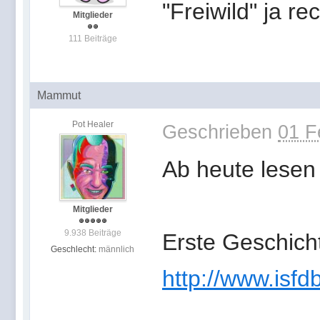
"Freiwild" ja rec
Mitglieder
111 Beiträge
Mammut
Pot Healer
Geschrieben
01 F
Ab heute lesen
Mitglieder
9.938 Beiträge
Erste Geschich
Geschlecht:
männlich
http://www.isfdb