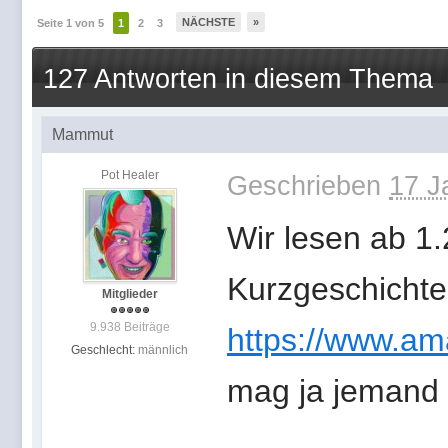
NÄCHSTE
»
Seite 1 von 5
1
2
3
127 Antworten in diesem Thema
Mammut
Pot Healer
Geschrieben
17 J
Wir lesen ab 1
Kurzgeschicht
Mitglieder
9.938 Beiträge
https://www.am
Geschlecht:
männlich
mag ja jemand 