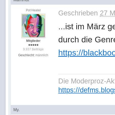
Pot Healer
Geschrieben
27 M
...ist im März g
durch die Genr
Mitglieder
9.937 Beiträge
https://blackb
Geschlecht:
männlich
Die Moderproz-Ak
https://defms.blog
My.