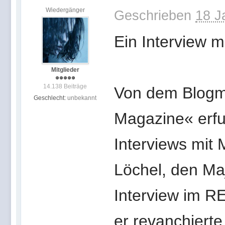
Wiedergänger
Geschrieben
18 J
Ein Interview mi
Mitglieder
14.138 Beiträge
Von dem Blogm
Geschlecht:
unbekannt
Magazine« erfuh
Interviews mit 
Löchel, den Ma
Interview im R
er revanchierte