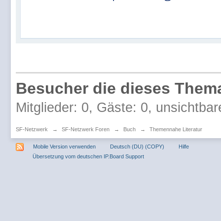
Besucher die dieses Thema
Mitglieder: 0, Gäste: 0, unsichtbar
SF-Netzwerk
→
SF-Netzwerk Foren
→
Buch
→
Themennahe Literatur
Mobile Version verwenden
Deutsch (DU) (COPY)
Hilfe
Übersetzung vom deutschen IP.Board Support