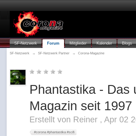
SF-Netzwerk
Forum
Mitglieder
Kalender
Blogs
SF-Netzwerk
→
SF-Netzwerk Partner
→
Corona-Magazine
Phantastika - Das
Magazin seit 1997
Erstellt von
Reiner
,
Apr 02 
#corona #phantastika #scifi