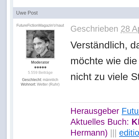
Uwe Post
FutureFictionMagazin'o'naut
Geschrieben
28 A
Verständlich, 
möchte wie die
Moderator
5.559 Beiträge
nicht zu viele 
Geschlecht:
männlich
Wohnort:
Wetter (Ruhr)
Herausgeber
Futu
Aktuelles Buch:
K
Hermann)
|||
edit