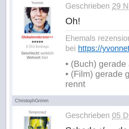
Yvonne
Geschrieben
29 N
Oh!
Ehemals rezension
Globalmoderator++
bei
https://yvonne
9.553 Beiträge
Geschlecht:
weiblich
Wohnort:
Kiel
•
(Buch) gerade 
• (Film) gerade
rennt
ChristophGrimm
Temponaut
Geschrieben
05 D