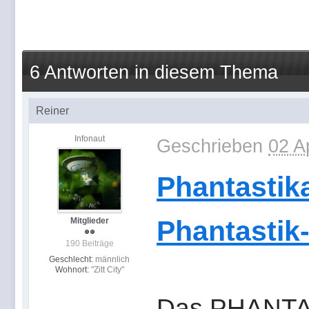
6 Antworten in diesem Thema
Reiner
Infonaut
Geschrieben
02 A
Phantastik
Phantastik
Mitglieder
190 Beiträge
Geschlecht:
männlich
Wohnort:
"Zitt City"
Das PHANTAS