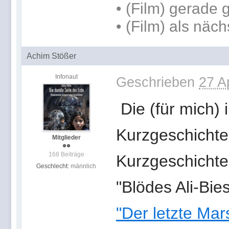
• (Film) gerade
• (Film) als näc
Achim Stößer
Infonaut
Geschrieben
27 A
Die (für mich) i
Kurzgeschichten
Mitglieder
168 Beiträge
Kurzgeschichte
Geschlecht:
männlich
"Blödes Ali-Bie
"Der letzte Mar