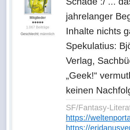
Schade :/ ... 
jahrelanger Be
Mitglieder
1.067 Beiträge
Inhalte nichts 
Geschlecht:
männlich
Spekulatius: B
Verlag, Sachbüc
„Geek!“ vermutl
keinen Nachfol
SF/Fantasy-Literat
https://weltenpor
https://eridanusve