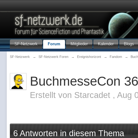
SF-Netzwerk
Forum
Mitglieder
Kalender
Blogs
SF-Netzwerk
→
SF-Netzwerk Foren
→
Ereignishorizont
→
Fandom
→
Buc
BuchmesseCon 36:
Erstellt von
Starcadet
,
Aug 0
6 Antworten in diesem Thema