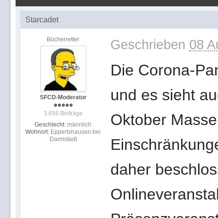
Starcadet
Bücherretter
Geschrieben
08 A
Die Corona-Pan
und es sieht au
SFCD-Moderator
3.656 Beiträge
Oktober Masse
Geschlecht:
männlich
Wohnort:
Eppertshausen bei
Darmstadt
Einschränkunge
daher beschlos
Onlineveranstal