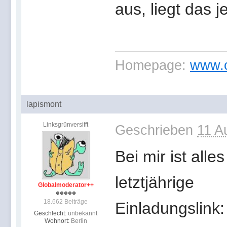
aus, liegt das 
Homepage:
www.c
lapismont
Linksgrünversifft
Geschrieben
11 A
Bei mir ist all
letztjährige
Globalmoderator++
18.662 Beiträge
Einladungslink
Geschlecht:
unbekannt
Wohnort:
Berlin