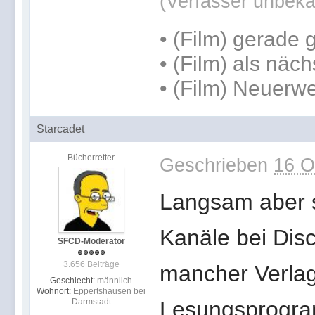
(Verfasser unbeka
• (Film) gerade
• (Film) als näc
• (Film) Neuerw
Starcadet
Bücherretter
Geschrieben
16 O
Langsam aber s
Kanäle bei Disc
SFCD-Moderator
3.656 Beiträge
mancher Verlag 
Geschlecht:
männlich
Wohnort:
Eppertshausen bei
Darmstadt
Lesungsprogra