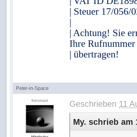
| VAT ID DE189
| Steuer 17/056/
|
| Achtung! Sie er
Ihre Rufnummer
| übertragen!
Peter-in-Space
Kenonaut
Geschrieben
11 A
My. schrieb am 