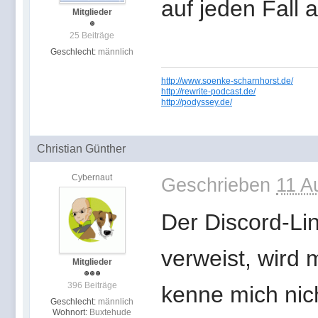
auf jeden Fall 
Mitglieder
25 Beiträge
Geschlecht:
männlich
http://www.soenke-scharnhorst.de/
http://rewrite-podcast.de/
http://podyssey.de/
Christian Günther
Cybernaut
Geschrieben
11 A
Der Discord-Lin
verweist, wird 
Mitglieder
396 Beiträge
kenne mich nic
Geschlecht:
männlich
Wohnort:
Buxtehude