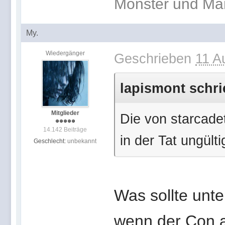
Monster und Ma
My.
Wiedergänger
Geschrieben
11 A
lapismont schri
Mitglieder
Die von starcadet
14.142 Beiträge
in der Tat ungülti
Geschlecht:
unbekannt
Was sollte unte
wenn der Con a