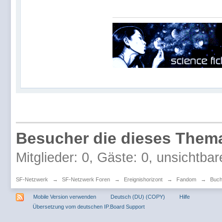
Besucher die dieses Thema
Mitglieder: 0, Gäste: 0, unsichtbar
SF-Netzwerk
→
SF-Netzwerk Foren
→
Ereignishorizont
→
Fandom
→
Buc
Mobile Version verwenden
Deutsch (DU) (COPY)
Hilfe
Übersetzung vom deutschen IP.Board Support