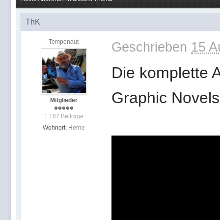
ThK
Temponaut
Geschrieben
15 A
Die komplette 
Graphic Novels
Mitglieder
1.187 Beiträge
Wohnort:
Herne