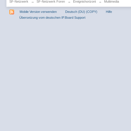
SF-Netzwerk
→
SF-Netzwerk Foren
→
Ereignishorizont
→
Multimedia
Mobile Version verwenden
Deutsch (DU) (COPY)
Hilfe
Übersetzung vom deutschen IP.Board Support