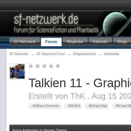
SF-Netzwerk
Forum
Mitglieder
Kalender
Blogs
SF-Netzwerk
→
SF-Netzwerk Foren
→
Ereignishorizont
→
Multimedia
Talkien 11 - Graph
Erstellt von
ThK
,
Aug 15 20
Wolfram Damerius
Olaf Brill
Michael Vogt
Michael W
Keine Antworten in diesem Thema