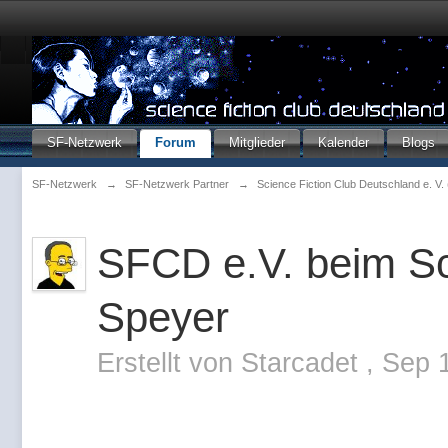
SF-Netzwerk
Forum
Mitglieder
Kalender
Blogs
SF-Netzwerk
→
SF-Netzwerk Partner
→
Science Fiction Club Deutschland e. V
SFCD e.V. beim Sci
Speyer
Erstellt von
Starcadet
,
Sep 