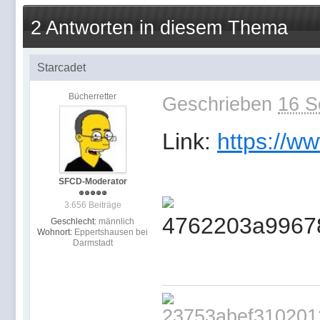
2 Antworten in diesem Thema
Starcadet
Bücherretter
Geschrieben
16 S
Link:
https://w
SFCD-Moderator
3.656 Beiträge
Geschlecht:
männlich
Wohnort:
Eppertshausen bei
Darmstadt