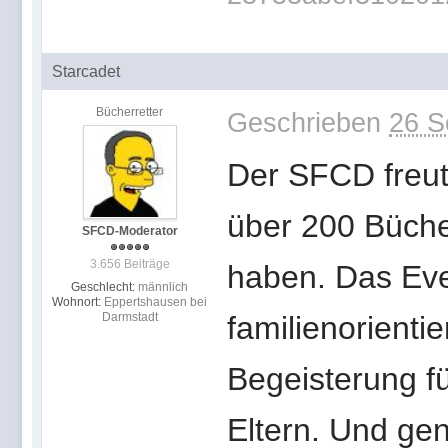
Starcadet
Bücherretter
Geschrieben
26 S
Der SFCD freut 
über 200 Büche
SFCD-Moderator
3.656 Beiträge
haben. Das Even
Geschlecht:
männlich
Wohnort:
Eppertshausen bei
Darmstadt
familienorientie
Begeisterung fü
Eltern. Und ge