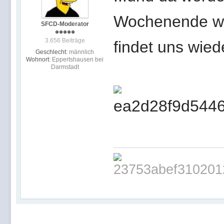
Wochenende wie
SFCD-Moderator
3.656 Beiträge
findet uns wied
Geschlecht:
männlich
Wohnort:
Eppertshausen bei
Darmstadt