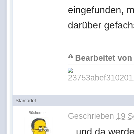
eingefunden, mi
darüber gefachs
Bearbeitet von
Starcadet
Bücherretter
Geschrieben
19 S
...und da wer