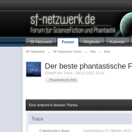
SF-Netzwerk
Forum
Mitglieder
Kalender
SF-Netzwerk
→
SF-Netzwerk Foren
→
Film
→
Kino
Der beste phantastische F
Erstellt von
Trace
,
Okt 23 2022 13:42
Phantastische Film
Eine Antwort in diesem Thema
Trace
Cyberpunk-o-Naut
Geschrieben
23 Oktober 2022 