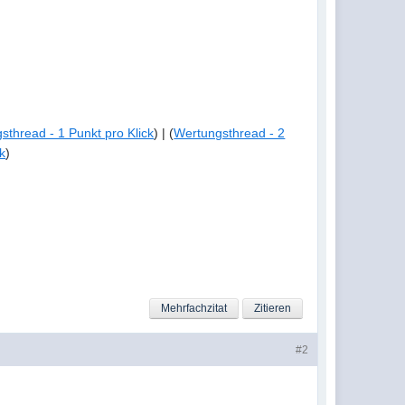
sthread - 1 Punkt pro Klick
) | (
Wertungsthread - 2
k
)
Mehrfachzitat
Zitieren
#2