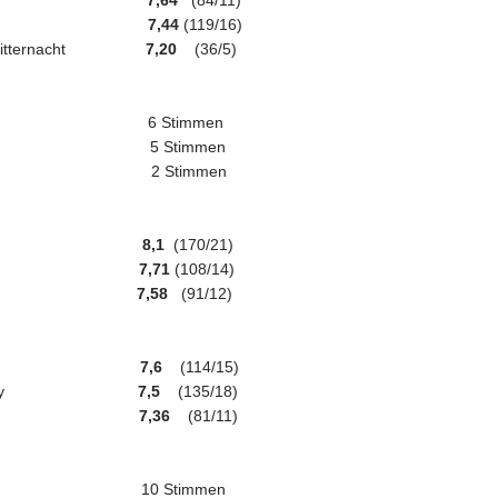
t Out
7,64
(84/11)
nner 2049
7,44
(119/16)
nach Mitternacht
7,20
(36/5)
l 6 Stimmen
One 5 Stimmen
 Beyond 2 Stimmen
achina
8,1
(170/21)
tination
7,71
(108/14)
teht Kopf
7,58
(91/12)
 Tomorrow
7,6
(114/15)
 the Galaxy
7,5
(135/18)
stellar
7,36
(81/11)
y 10 Stimmen