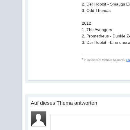
2. Der Hobbit - S
3. Odd Tho
2012
1. The Aven
2. Prometheus - D
3. Der Hobbit - Eine 
†
In memoriam
Michael Szameit /
Ch
Auf dieses Thema antworten