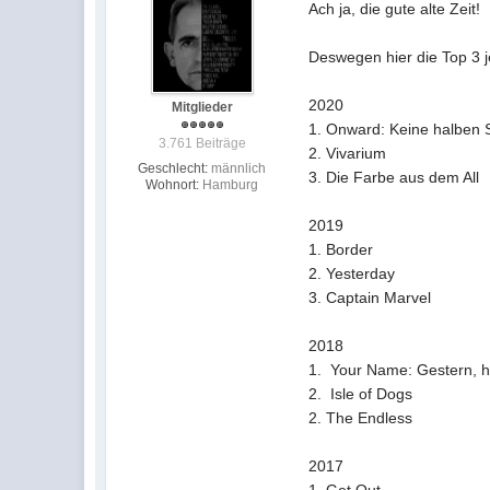
Ach ja, die gute alte Zeit!
Deswegen hier die Top 3 j
2020
Mitglieder
1. Onward: Keine
3.761 Beiträge
2. Viv
Geschlecht:
männlich
3. Die Farbe 
Wohnort:
Hamburg
2019
1. B
2. Yes
3. Captai
2018
1. Your Name: Gestern, 
2. Isle 
2. The 
2017