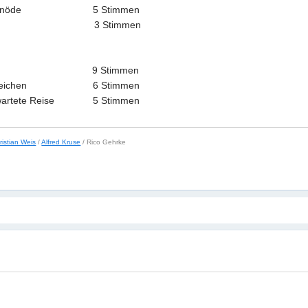
maugs Einöde 5 Stimmen
mas 3 Stimmen
gers 9 Stimmen
unkle Zeichen 6 Stimmen
unerwartete Reise 5 Stimmen
ristian Weis
/
Alfred Kruse
/ Rico Gehrke