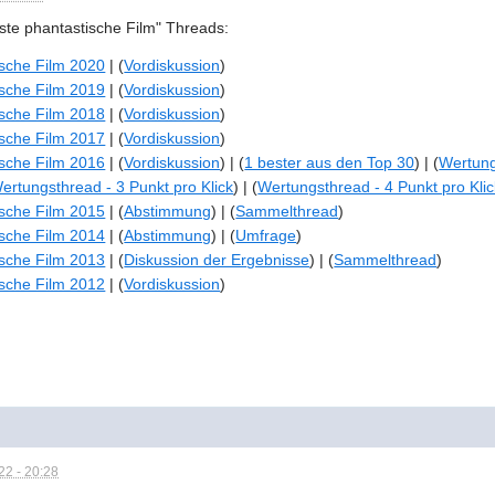
este phantastische Film" Threads:
ische Film 2020
| (
Vordiskussion
)
ische Film 2019
| (
Vordiskussion
)
ische Film 2018
| (
Vordiskussion
)
ische Film 2017
| (
Vordiskussion
)
ische Film 2016
| (
Vordiskussion
) | (
1 bester aus den Top 30
) | (
Wertung
ertungsthread - 3 Punkt pro Klick
) | (
Wertungsthread - 4 Punkt pro Klic
ische Film 2015
| (
Abstimmung
) | (
Sammelthread
)
ische Film 2014
| (
Abstimmung
) | (
Umfrage
)
ische Film 2013
| (
Diskussion der Er
gebnisse
) | (
Sammelthread
)
ische Film 2012
| (
Vordiskussion
)
2 - 20:28