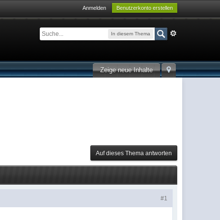
Anmelden
Benutzerkonto erstellen
In diesem Thema
Zeige neue Inhalte
Auf dieses Thema antworten
#1