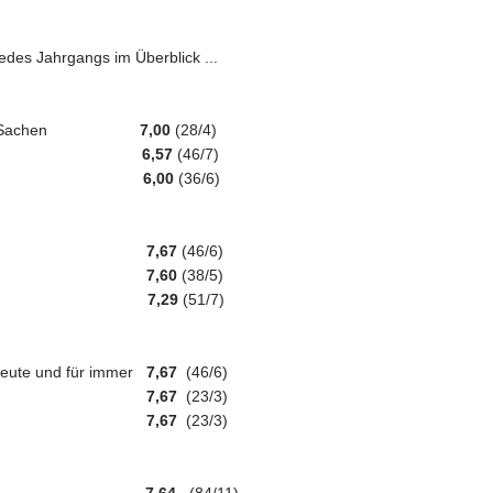
edes Jahrgangs im Überblick ...
 halben Sachen
7,00
(28/4)
arium
6,57
(46/7)
aus dem All
6,00
(36/6)
order
7,67
(46/6)
terday
7,60
(38/5)
n Marvel
7,29
(51/7)
heute und für immer
7,67
(46/6)
of Dogs
7,67
(23/3)
Endless
7,67
(23/3)