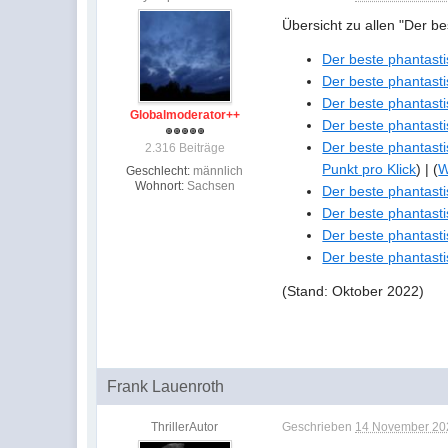
Übersicht zu allen "Der b
Der beste phantast
Der beste phantast
Der beste phantast
Globalmoderator++
Der beste phantast
Der beste phantast
2.316 Beiträge
Punkt pro Klick
) | (
W
Geschlecht:
männlich
Wohnort:
Sachsen
Der beste phantast
Der beste phantast
Der beste phantast
Der beste phantast
(Stand: Oktober 2022)
Frank Lauenroth
ThrillerAutor
Geschrieben
14 November 202