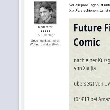
Vor ein paar Tagen ist u
Xia Jia erschienen. Es ist
Moderator
5.558 Beiträge
Geschlecht:
männlich
Wohnort:
Wetter (Ruhr)