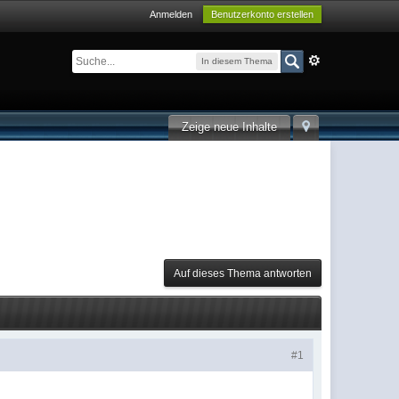
Anmelden
Benutzerkonto erstellen
In diesem Thema
Zeige neue Inhalte
Auf dieses Thema antworten
#1