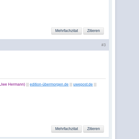
Mehrfachzitat
Zitieren
#3
t Uwe Hermann)
|||
edition-übermorgen.de
|||
uwepost.de
|||
Mehrfachzitat
Zitieren