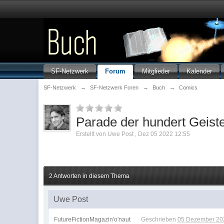
SF-Netzwerk
Forum
Mitglieder
Kalender
SF-Netzwerk
→
SF-Netzwerk Foren
→
Buch
→
Comics
Parade der hundert Geiste
Erstellt von
Uwe Post
,
Dez 05 2022 12:55
2 Antworten in diesem Thema
Uwe Post
FutureFictionMagazin'o'naut
Geschrieben
05 Dezember 202