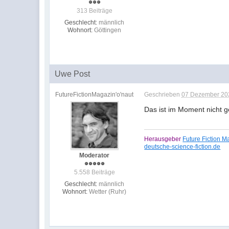
313 Beiträge
Geschlecht:
männlich
Wohnort:
Göttingen
Uwe Post
FutureFictionMagazin'o'naut
Geschrieben
07 Dezember 202
Das ist im Moment nicht g
Herausgeber
Future Fiction 
deutsche-science-fiction.de
Moderator
5.558 Beiträge
Geschlecht:
männlich
Wohnort:
Wetter (Ruhr)