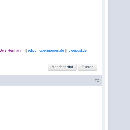
t Uwe Hermann)
|||
edition-übermorgen.de
|||
uwepost.de
|||
Mehrfachzitat
Zitieren
#2