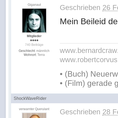
Giganaut
Geschrieben
26 F
Mein Beileid d
Mitglieder
740 Beiträge
www.bernardcraw
Geschlecht:
männlich
Wohnort:
Terra
www.robertcorvus
• (Buch) Neuerw
• (Film) gerade
ShockWaveRider
verwarnter Querulant
Geschrieben
28 F