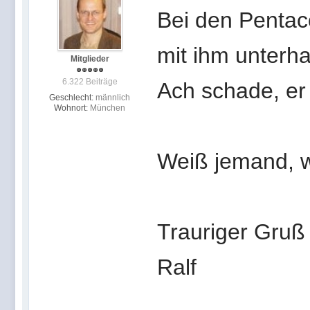
Bei den Pentac
mit ihm unterha
Mitglieder
6.322 Beiträge
Ach schade, er
Geschlecht:
männlich
Wohnort:
München
Weiß jemand, w
Trauriger Gruß
Ralf