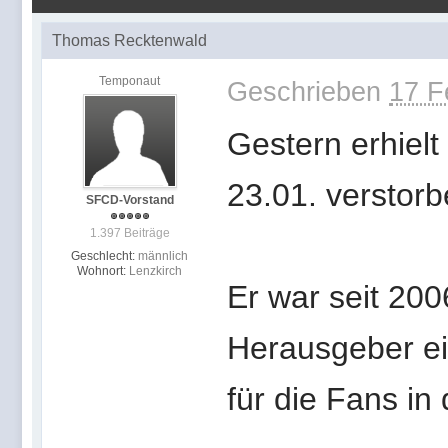
Thomas Recktenwald
Temponaut
Geschrieben
17 F
Gestern erhielt
23.01. verstorbe
SFCD-Vorstand
1.397 Beiträge
Geschlecht:
männlich
Wohnort:
Lenzkirch
Er war seit 20
Herausgeber ei
für die Fans in