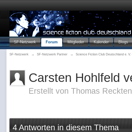
SF-Netzwerk
Forum
Mitglieder
Kalender
Blogs
SF-Netzwerk
→
SF-Netzwerk Partner
→
Science Fiction Club Deutschland e. V
Carsten Hohlfeld v
Erstellt von
Thomas Reckte
4 Antworten in diesem Thema