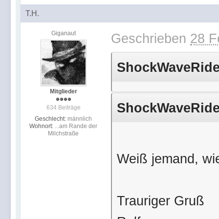
T.H.
Giganaut
Geschrieben
28 F
ShockWaveRider
Mitglieder
ShockWaveRider
634 Beiträge
Geschlecht:
männlich
Wohnort:
...am Rande der
Milchstraße
Weiß jemand, wie
Trauriger Gruß