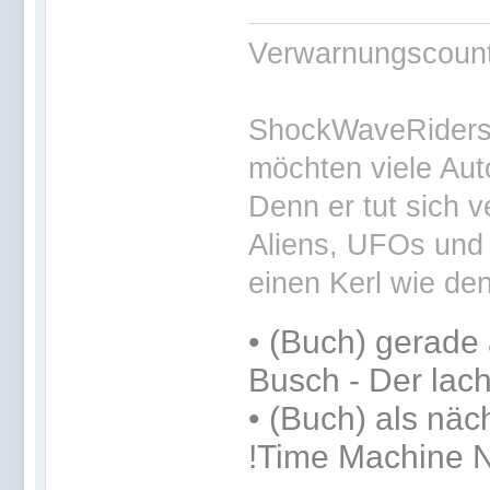
Verwarnungscounte
ShockWaveRiders 
möchten viele Aut
Denn er tut sich v
Aliens, UFOs und 
einen Kerl wie den
•
(Buch) gerade 
Busch - Der lac
•
(Buch) als näc
!Time Machine N