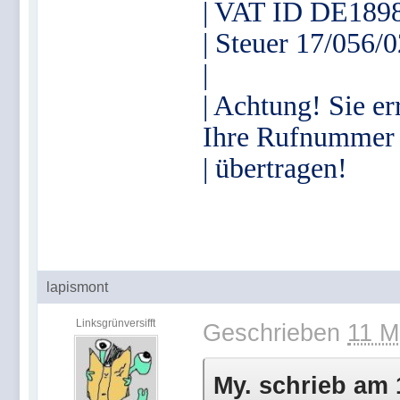
| VAT ID DE189
| Steuer 17/056/
|
| Achtung! Sie er
Ihre Rufnummer
| übertragen!
lapismont
Linksgrünversifft
Geschrieben
11 M
My. schrieb am 1