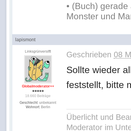
•
(Buch) gerade 
Monster und Ma
lapismont
Linksgrünversifft
Geschrieben
08 M
Sollte wieder a
feststellt, bitte
Globalmoderator++
18.660 Beiträge
Geschlecht:
unbekannt
Wohnort:
Berlin
Überlicht und Bea
Moderator im Unt