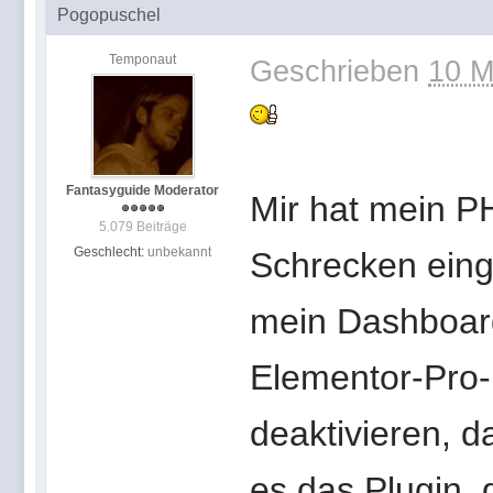
Pogopuschel
Temponaut
Geschrieben
10 M
Fantasyguide Moderator
Mir hat mein P
5.079 Beiträge
Geschlecht:
unbekannt
Schrecken einge
mein Dashboard
Elementor-Pro-
deaktivieren, d
es das Plugin, 