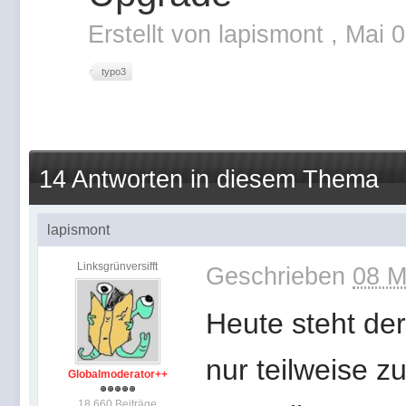
Erstellt von
lapismont
,
Mai 0
typo3
14 Antworten in diesem Thema
lapismont
Linksgrünversifft
Geschrieben
08 M
Heute steht der
nur teilweise z
Globalmoderator++
18.660 Beiträge