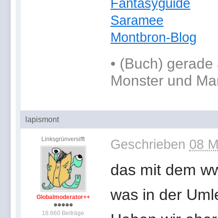
Fantasyguide
Saramee
Montbron-Blog
•
(Buch) gerade 
Monster und Ma
lapismont
Linksgrünversifft
Geschrieben
08 M
das mit dem ww
was in der Uml
Globalmoderator++
18.660 Beiträge