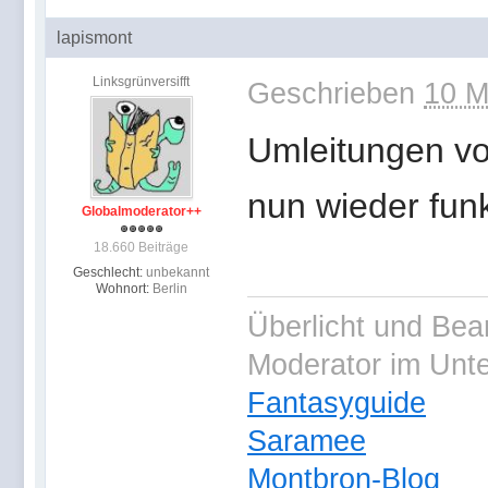
lapismont
Linksgrünversifft
Geschrieben
10 M
Umleitungen vo
nun wieder funk
Globalmoderator++
18.660 Beiträge
Geschlecht:
unbekannt
Wohnort:
Berlin
Überlicht und Bea
Moderator im Unt
Fantasyguide
Saramee
Montbron-Blog