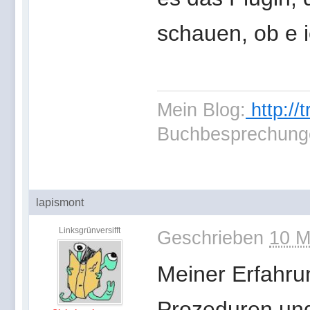
schauen, ob e 
Mein Blog:
http://
Buchbesprechung
lapismont
Linksgrünversifft
Geschrieben
10 M
Meiner Erfahrun
Prozeduren und