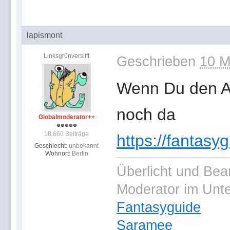
lapismont
Linksgrünversifft
Geschrieben
10 M
Wenn Du den Ab
noch da
Globalmoderator++
18.660 Beiträge
https://fantasy
Geschlecht:
unbekannt
Wohnort:
Berlin
Überlicht und Bea
Moderator im Unt
Fantasyguide
Saramee