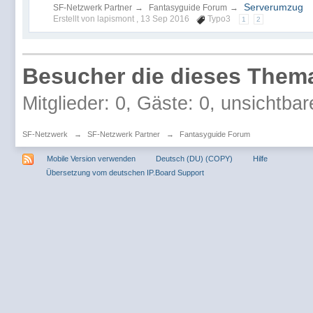
Serverumzug
SF-Netzwerk Partner
→
Fantasyguide Forum
→
Erstellt von lapismont ,
13 Sep 2016
Typo3
1
2
Besucher die dieses Thema
Mitglieder: 0, Gäste: 0, unsichtbar
SF-Netzwerk
→
SF-Netzwerk Partner
→
Fantasyguide Forum
Mobile Version verwenden
Deutsch (DU) (COPY)
Hilfe
Übersetzung vom deutschen IP.Board Support