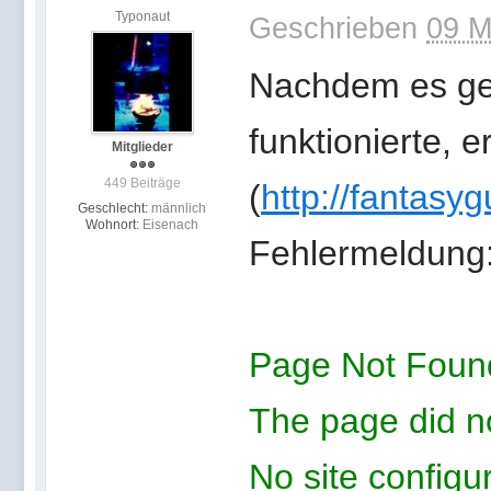
Typonaut
Geschrieben
09 M
Nachdem es ge
funktionierte, e
Mitglieder
449 Beiträge
(
http://fantasy
Geschlecht:
männlich
Wohnort:
Eisenach
Fehlermeldung
Page Not Foun
The page did no
No site configu