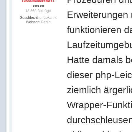
Globalmoderator++
18.660 Beiträge
Erweiterungen 
Geschlecht:
unbekannt
Wohnort:
Berlin
funktionieren 
Laufzeitumgebu
Hatte damals b
dieser php-Leich
ziemlich ärgerl
Wrapper-Funkti
durchschleusen.