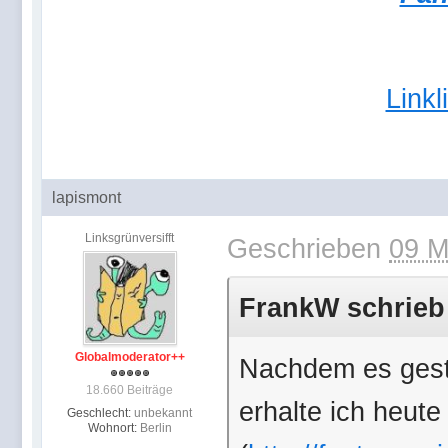
Link
lapismont
Linksgrünversifft
Geschrieben
09 M
FrankW schrieb 
Globalmoderator++
Nachdem es geste
18.660 Beiträge
erhalte ich heute
Geschlecht:
unbekannt
Wohnort:
Berlin