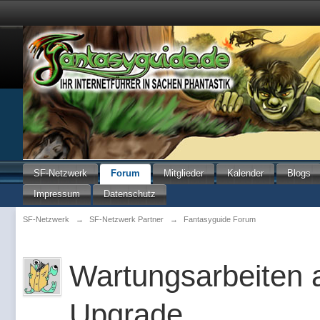
SF-Netzwerk
Forum
Mitglieder
Kalender
Blogs
Impressum
Datenschutz
SF-Netzwerk
→
SF-Netzwerk Partner
→
Fantasyguide Forum
Wartungsarbeiten 
Upgrade