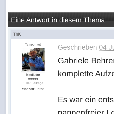
Eine Antwort in diesem Thema
ThK
Temponaut
Geschrieben
04 J
Gabriele Behre
komplette Aufz
Mitglieder
1.187 Beiträge
Wohnort:
Herne
Es war ein ents
pannenfreier L