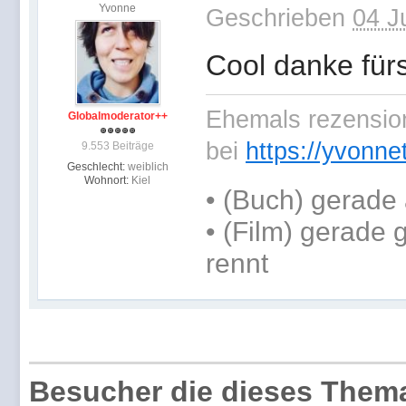
Yvonne
Geschrieben
04 J
Cool danke fürs
Ehemals rezension
Globalmoderator++
bei
https://yvonne
9.553 Beiträge
Geschlecht:
weiblich
Wohnort:
Kiel
•
(Buch) gerade 
• (Film) gerade
rennt
Besucher die dieses Thema