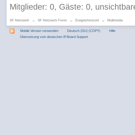
Mitglieder: 0, Gäste: 0, unsichtbar
SF-Netzwerk
→
SF-Netzwerk Foren
→
Ereignishorizont
→
Multimedia
Mobile Version verwenden
Deutsch (DU) (COPY)
Hilfe
Übersetzung vom deutschen IP.Board Support