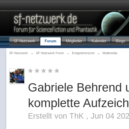
SF-Netzwerk
Forum
Mitglieder
Kalender
Blogs
SF-Netzwerk
→
SF-Netzwerk Foren
→
Ereignishorizont
→
Multimedia
Gabriele Behrend u
komplette Aufzeich
Erstellt von
ThK
,
Jun 04 202