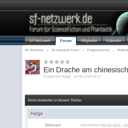
SF-Netzwerk
Forum
Mitglieder
Kalender
SF-Netzwerk
→
SF-Netzwerk Foren
→
Ereignishorizont
→
Multime
Ein Drache am chinesisc
Erstellt von
Helge
,
Jul 06 2023 18:17
Keine Antworten in diesem Thema
Helge
Biblionaut
Geschrieben
06 Juli 2023 - 18