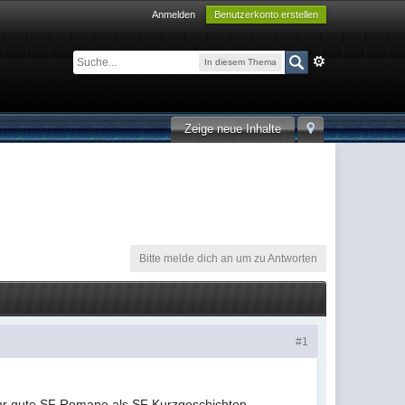
Anmelden
Benutzerkonto erstellen
In diesem Thema
Zeige neue Inhalte
Bitte melde dich an um zu Antworten
#1
mehr gute SF Romane als SF Kurzgeschichten.