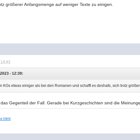
trotz größerer Anfangsmenge auf weniger Texte zu einigen.
 14:43
2023 - 12:39:
 den KGs etwas einiger als bei den Romanen und schafft es deshalb, sich trotz größ
 das Gegenteil der Fall. Gerade bei Kurzgeschichten sind die Meinungen
ie.html