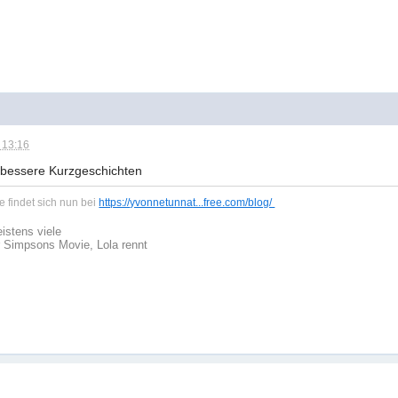
 13:16
r bessere Kurzgeschichten
 findet sich nun bei
https://yvonnetunnat...free.com/blog/
istens viele
r Simpsons Movie, Lola rennt