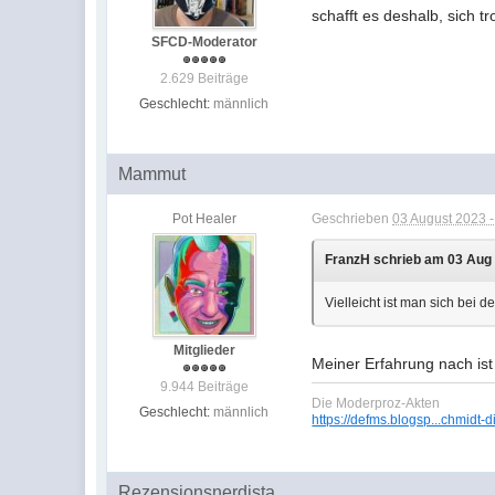
schafft es deshalb, sich 
SFCD-Moderator
2.629 Beiträge
Geschlecht:
männlich
Mammut
Pot Healer
Geschrieben
03 August 2023 -
FranzH schrieb am 03 Aug 
Vielleicht ist man sich bei
Mitglieder
Meiner Erfahrung nach ist
9.944 Beiträge
Die Moderproz-Akten
Geschlecht:
männlich
https://defms.blogsp...chmidt-d
Rezensionsnerdista