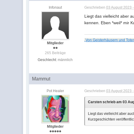
Infonaut
Geschrieben
03 August 2023 -
Liegt das vielleicht abe
kennen. Eben *weil* mir K
„Von Geisterhäusern und Tote
Mitglieder
265 Beiträge
Geschlecht:
männlich
Mammut
Pot Healer
Geschrieben
03 August 2023 -
Carsten schrieb am 03 Aug
Liegt das vielleicht aber 
Kurzgeschichten veröffentli
Mitglieder