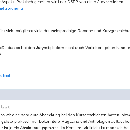
er Aspekt. Praktisch gesehen wird der DSFP von einer Jury verliehen:
chaftsordnung
üht sich, möglichst viele deutschsprachige Romane und Kurzgeschichte
heißt, das es bei den Jurymitgliedern nicht auch Vorlieben geben kann
n.
ie.html
 13:39
dass wir eine sehr gute Abdeckung bei den Kurzgeschichten hatten, obw
ngsliste praktisch nur bekanntere Magazine und Anthologien auftauche
te ist ja ein Abstimmungsprozess im Komitee. Vielleicht ist man sich 