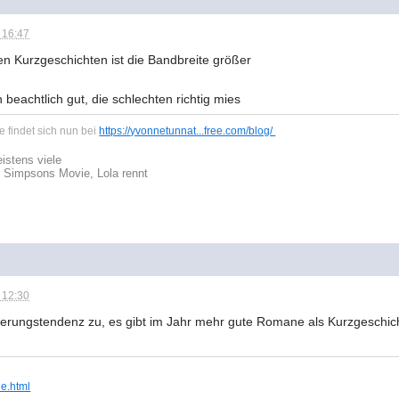
 16:47
den Kurzgeschichten ist die Bandbreite größer
n beachtlich gut, die schlechten richtig mies
 findet sich nun bei
https://yvonnetunnat...free.com/blog/
istens viele
r Simpsons Movie, Lola rennt
 12:30
nierungstendenz zu, es gibt im Jahr mehr gute Romane als Kurzgeschi
ie.html