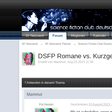
SF-Netzwerk
Forum
Mitglieder
Kalender
SF-Netzwerk
→
SF-Netzwerk Partner
→
Science Fiction Club Deuts
DSFP Romane vs. Kurzge
Erstellt von
Mammut
,
Aug 03 2023 11:38
7 Antworten in diesem Thema
Mammut
Pot Healer
Geschrieben
03 August 2023 -
Mir ist aufgefallen, wenn