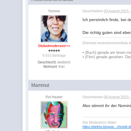
Yvonne
Geschrieben
03 August 2023 -
Ich persönlich finde, bei 
Die richtig guten sind ebe
Ehemals rezensionsnerdista.de
Globalmoderator++
•
(Buch) gerade am lesen:
me
9.553 Beiträge
• (Film) gerade gesehen: De
Geschlecht:
weiblich
Wohnort:
Kiel
Mammut
Pot Healer
Geschrieben
09 August 2023 -
Also stimmt ihr der Nomi
Die Moderproz-Akten
https://defms.blogsp...chmidt-d