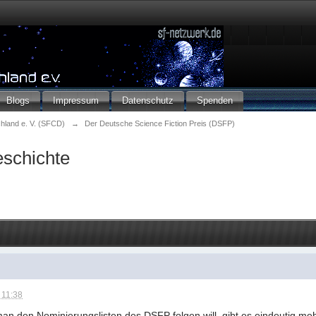
Blogs
Impressum
Datenschutz
Spenden
chland e. V. (SFCD)
→
Der Deutsche Science Fiction Preis (DSFP)
schichte
 11:38
 man den Nominierungslisten des DSFP folgen will, gibt es eindeutig 