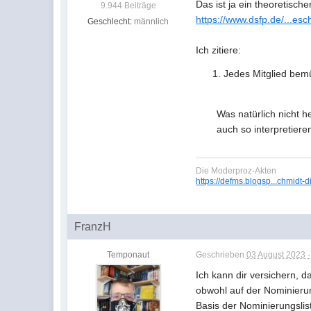
Das ist ja ein theoretisch
9.944 Beiträge
https://www.dsfp.de/...es
Geschlecht:
männlich
Ich zitiere:
Jedes Mitglied bem
Was natürlich nicht 
auch so interpretiere
Die Moderproz-Akten
https://defms.blogsp...chmidt-d
FranzH
Temponaut
Geschrieben
03 August 2023 -
Ich kann dir versichern, 
obwohl auf der Nominieru
Basis der Nominierungslis