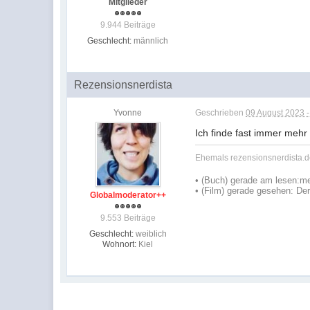
Mitglieder
9.944 Beiträge
Geschlecht:
männlich
Rezensionsnerdista
Yvonne
Geschrieben
09 August 2023 -
Ich finde fast immer meh
Ehemals rezensionsnerdista.de
•
(Buch) gerade am lesen:
me
• (Film) gerade gesehen: De
Globalmoderator++
9.553 Beiträge
Geschlecht:
weiblich
Wohnort:
Kiel