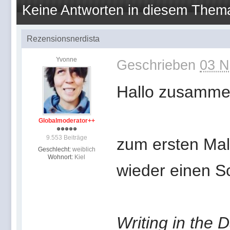
Keine Antworten in diesem Them
Rezensionsnerdista
Yvonne
Geschrieben
03 N
Hallo zusamme
Globalmoderator++
9.553 Beiträge
zum ersten Mal 
Geschlecht:
weiblich
Wohnort:
Kiel
wieder einen S
Writing in the 