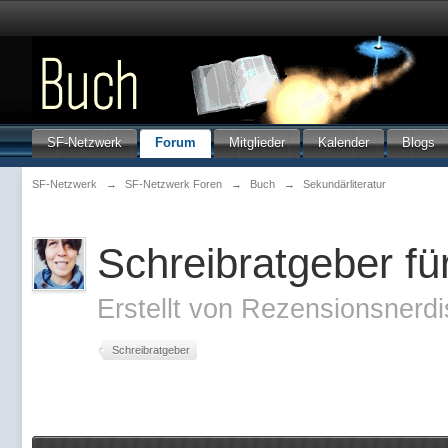
SF-Netzwerk
Forum
Mitglieder
Kalender
Blogs
SF-Netzwerk
→
SF-Netzwerk Foren
→
Buch
→
Sekundärliteratur
Schreibratgeber für
Erstellt von
Rezensionsnerdi
Schreibratgeber