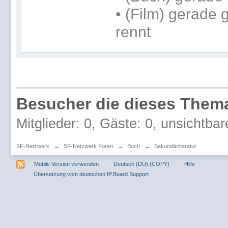
• (Film) gerade
rennt
Besucher die dieses Thema
Mitglieder: 0, Gäste: 0, unsichtbar
SF-Netzwerk
→
SF-Netzwerk Foren
→
Buch
→
Sekundärliteratur
Mobile Version verwenden
Deutsch (DU) (COPY)
Hilfe
Übersetzung vom deutschen IP.Board Support