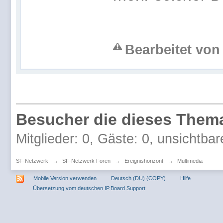
Bearbeitet von
Besucher die dieses Thema
Mitglieder: 0, Gäste: 0, unsichtbar
SF-Netzwerk
→
SF-Netzwerk Foren
→
Ereignishorizont
→
Multimedia
Mobile Version verwenden
Deutsch (DU) (COPY)
Hilfe
Übersetzung vom deutschen IP.Board Support