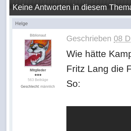
Keine Antworten in diesem Them
Helge
Biblionaut
Geschrieben
08 D
Wie hätte Kamp
Fritz Lang die 
Mitglieder
563 Beiträge
So:
Geschlecht:
männlich