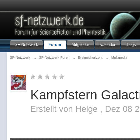
SF-Netzwerk
Forum
Mitglieder
Kalender
Blogs
SF-Netzwerk
→
SF-Netzwerk Foren
→
Ereignishorizont
→
Multimedia
Kampfstern Galacti
Erstellt von
Helge
,
Dez 08 2