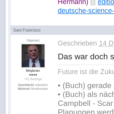
Hermann)
|||
edit
deutsche-science-
Sam Francisco
Giganaut
Geschrieben
14 D
Das war doch s
Future ist die Zuku
Mitglieder
701 Beiträge
•
(Buch) gerade 
Geschlecht:
männlich
Wohnort:
Nordhessen
•
(Buch) als näc
Campbell - Scar 
Planungen werde