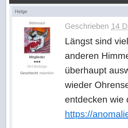
Helge
Biblionaut
Geschrieben
14 D
Längst sind vi
anderen Himmel
Mitglieder
563 Beiträge
überhaupt ausw
Geschlecht:
männlich
wieder Ohrense
entdecken wie 
https://anomali