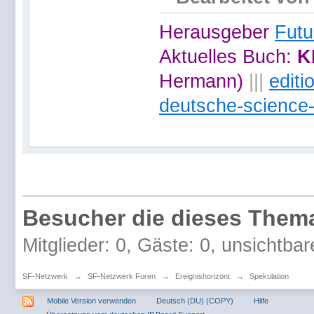
Herausgeber
Futu
Aktuelles Buch:
K
Hermann)
|||
edit
deutsche-science-
Besucher die dieses Thema
Mitglieder: 0, Gäste: 0, unsichtbar
SF-Netzwerk
→
SF-Netzwerk Foren
→
Ereignishorizont
→
Spekulation
Mobile Version verwenden
Deutsch (DU) (COPY)
Hilfe