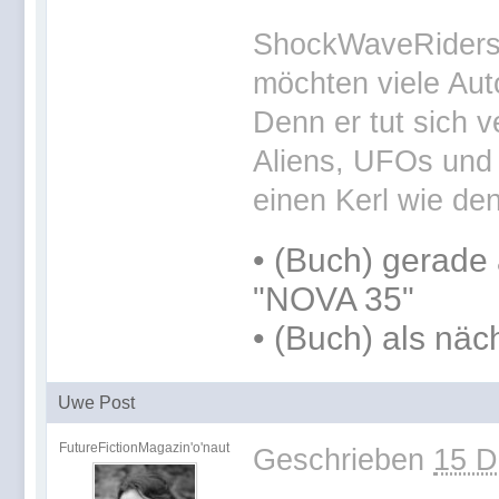
ShockWaveRiders 
möchten viele Aut
Denn er tut sich v
Aliens, UFOs und 
einen Kerl wie den
•
(Buch) gerade 
"NOVA 35"
•
(Buch) als näc
Uwe Post
FutureFictionMagazin'o'naut
Geschrieben
15 D