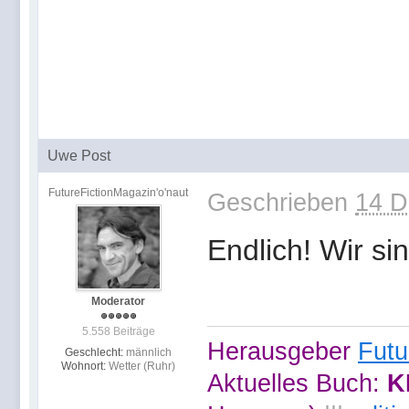
Uwe Post
FutureFictionMagazin'o'naut
Geschrieben
14 D
Endlich! Wir sin
Moderator
5.558 Beiträge
Herausgeber
Futu
Geschlecht:
männlich
Wohnort:
Wetter (Ruhr)
Aktuelles Buch:
K