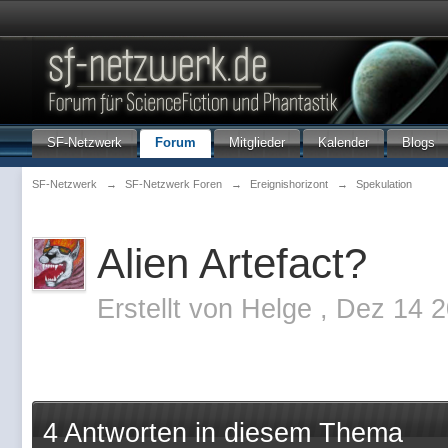
SF-Netzwerk
Forum
Mitglieder
Kalender
Blogs
SF-Netzwerk
→
SF-Netzwerk Foren
→
Ereignishorizont
→
Spekulation
Alien Artefact?
Erstellt von
Helge
,
Dez 14 2
4 Antworten in diesem Thema