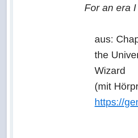
For an era 
aus: Chap
the Unive
Wizard
(mit Hörp
https://ge