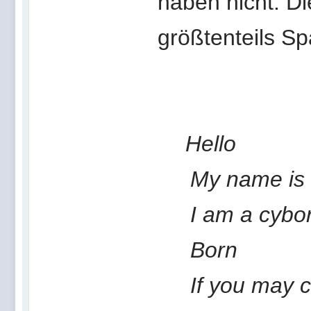
haben nicht. Di
größtenteils Sp
Hello
My name is
I am a cybo
Born
If you may ca