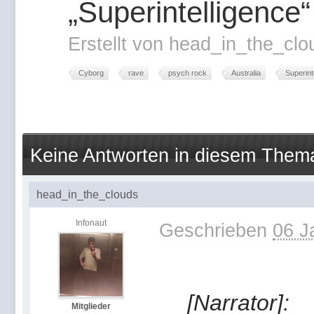
„Superintelligence“
Erstellt von
head_in_the_cl
Cyborg
rave
psych rock
Australia
Superint
Keine Antworten in diesem Them
head_in_the_clouds
Infonaut
Geschrieben
06 J
[Narrator]:
Mitglieder