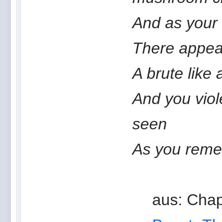
And as you
There appea
A brute like
And you viol
seen
As you remem
aus: Chap