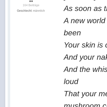
164 Beiträge
As soon as t
Geschlecht:
männlich
A new world 
been
Your skin is
And your nak
And the whist
loud
That your m
mushroom c