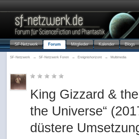
SF-Netzwerk
Forum
Mitglieder
Kalender
Blogs
SF-Netzwerk
→
SF-Netzwerk Foren
→
Ereignishorizont
→
Multimedia
King Gizzard & the
the Universe“ (2017
düstere Umsetzung