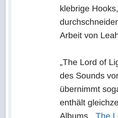
klebrige Hooks,
durchschneide
Arbeit von Leah
„The Lord of Li
des Sounds von
übernimmt soga
enthält gleich
Albums, „
The L