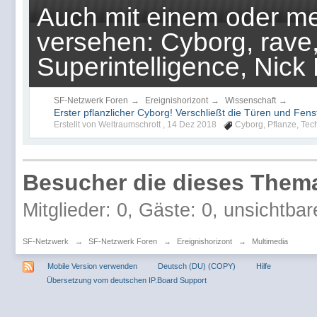
Auch mit einem oder me
versehen: Cyborg, rave,
Superintelligence, Nick
SF-Netzwerk Foren
→
Ereignishorizont
→
Wissenschaft
→
Erster pflanzlicher Cyborg! Verschließt die Türen und Fenst
Erstellt von Weltraumschrott ,
14 Dez 2018
Cyborg
,
Pflanze
,
Tec
Besucher die dieses Thema
Mitglieder: 0, Gäste: 0, unsichtbar
SF-Netzwerk
→
SF-Netzwerk Foren
→
Ereignishorizont
→
Multimedia
Mobile Version verwenden
Deutsch (DU) (COPY)
Hilfe
Übersetzung vom deutschen IP.Board Support