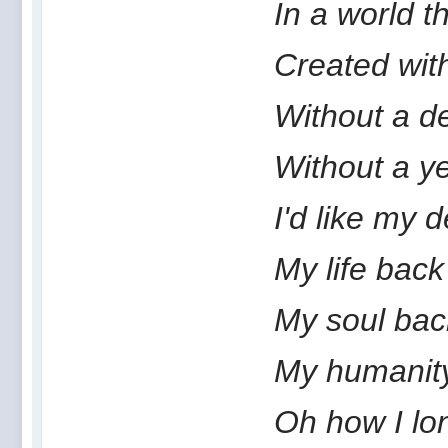
In a world t
Created wit
Without a d
Without a ye
I'd like my 
My life back
My soul bac
My humanit
Oh how I lon