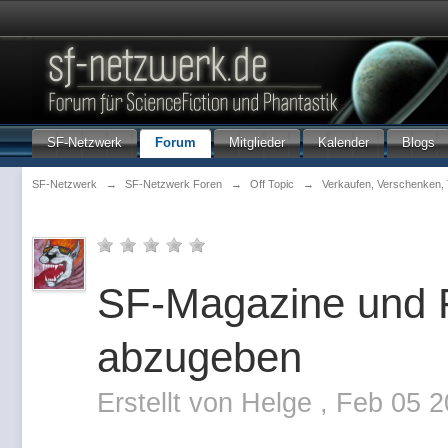
SF-Netzwerk
Forum
Mitglieder
Kalender
Blogs
SF-Netzwerk
→
SF-Netzwerk Foren
→
Off Topic
→
Verkaufen, Verschenken,
SF-Magazine und 
abzugeben
Erstellt von
Helge
,
Feb 05 2