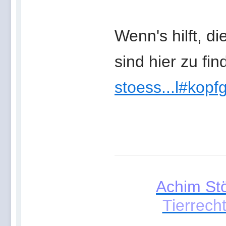
Wenn's hilft, d
sind hier zu fi
stoess...l#kopf
Achim St
Tierrech