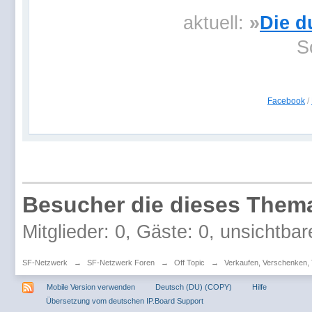
aktuell:
»
Die d
S
Facebook
/
Besucher die dieses Thema
Mitglieder: 0, Gäste: 0, unsichtbar
SF-Netzwerk
→
SF-Netzwerk Foren
→
Off Topic
→
Verkaufen, Verschenken,
Mobile Version verwenden
Deutsch (DU) (COPY)
Hilfe
Übersetzung vom deutschen IP.Board Support