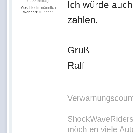
6.322 Beiträge
Ich würde auch 
Geschlecht:
männlich
Wohnort:
München
zahlen.
Gruß
Ralf
Verwarnungscounte
ShockWaveRiders 
möchten viele Aut