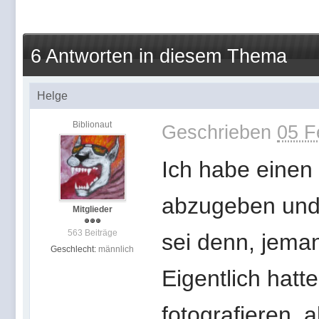
6 Antworten in diesem Thema
Helge
Biblionaut
Geschrieben
05 F
Ich habe einen
abzugeben und 
Mitglieder
563 Beiträge
sei denn, jeman
Geschlecht:
männlich
Eigentlich hatt
fotografieren, a