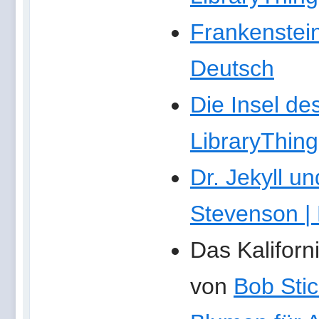
Frankenstein
Deutsch
Die Insel de
LibraryThing
Dr. Jekyll u
Stevenson | 
Das Kaliforn
von
Bob Sti