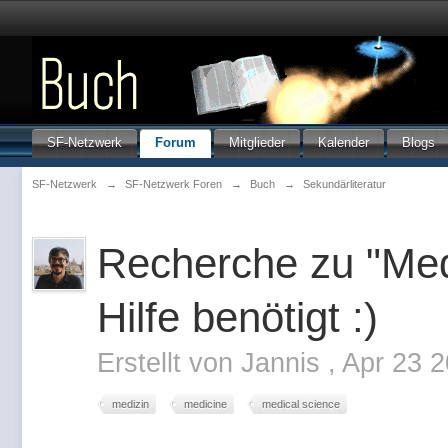
SF-Netzwerk
Forum
Mitglieder
Kalender
Blogs
SF-Netzwerk
→
SF-Netzwerk Foren
→
Buch
→
Sekundärliteratur
Recherche zu "Medi
Hilfe benötigt :)
Erstellt von
Jannis
,
Apr 23 2
medizin
medicine
medical science