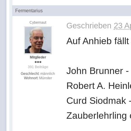
Fermentarius
Cybernaut
Geschrieben
23 A
Auf Anhieb fällt
Mitglieder
391 Beiträge
John Brunner -
Geschlecht:
männlich
Wohnort:
Münster
Robert A. Heinlei
Curd Siodmak -
Zauberlehrling