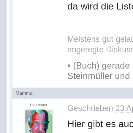
da wird die List
Meistens gut gelau
angeregte Diskus
•
(Buch) gerade 
Steinmüller und 
Mammut
Pot Healer
Geschrieben
23 A
Hier gibt es au