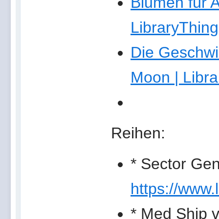
Blumen für A
LibraryThing
Die Geschwin
Moon | Libr
Reihen:
* Sector Gen
https://www.l
* Med Ship v