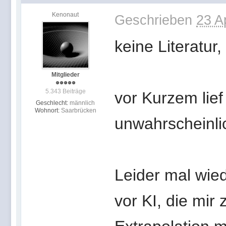
Kenonaut
Geschrieben
23 A
keine Literatur
Mitglieder
5.343 Beiträge
vor Kurzem lief
Geschlecht:
männlich
Wohnort:
Saarbrücken
unwahrscheinlic
Leider mal wie
vor KI, die mir