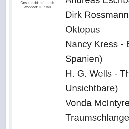
Andreas Eschba
Geschlecht:
männlich
Wohnort:
Münster
Dirk Rossmann/
Oktopus
Nancy Kress - B
Spanien)
H. G. Wells - T
Unsichtbare)
Vonda McIntyre
Traumschlange