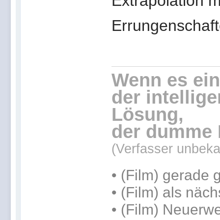
Extrapolation m
Errungenschaft
Wenn es eine
der intellig
Lösung,
der dumme 
(Verfasser unbeka
• (Film) gerade
• (Film) als näc
• (Film) Neuerw