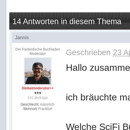
14 Antworten in diesem Thema
Jannis
Der Fantastische Buchladen
Geschrieben
23 A
Moderator
Hallo zusamm
Globalmoderator++
ich bräuchte ma
541 Beiträge
Geschlecht:
männlich
Wohnort:
Frankfurt
Welche SciFi Bü