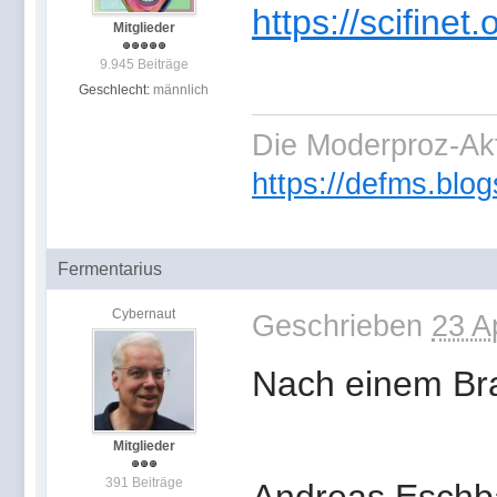
https://scifinet
Mitglieder
9.945 Beiträge
Geschlecht:
männlich
Die Moderproz-Ak
https://defms.blog
Fermentarius
Cybernaut
Geschrieben
23 A
Nach einem Bra
Mitglieder
391 Beiträge