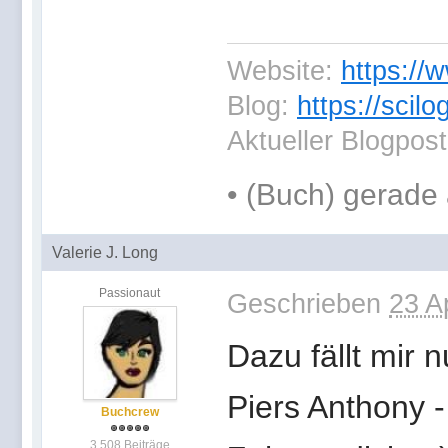
Website:
https://
Blog:
https://scil
Aktueller Blogpos
•
(Buch) gerade 
Valerie J. Long
Passionaut
Geschrieben
23 A
Dazu fällt mir n
Piers Anthony -
Buchcrew
3.508 Beiträge