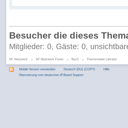
Besucher die dieses Thema
Mitglieder: 0, Gäste: 0, unsichtbar
SF-Netzwerk
→
SF-Netzwerk Foren
→
Buch
→
Themennahe Literatur
Mobile Version verwenden
Deutsch (DU) (COPY)
Hilfe
Übersetzung vom deutschen IP.Board Support