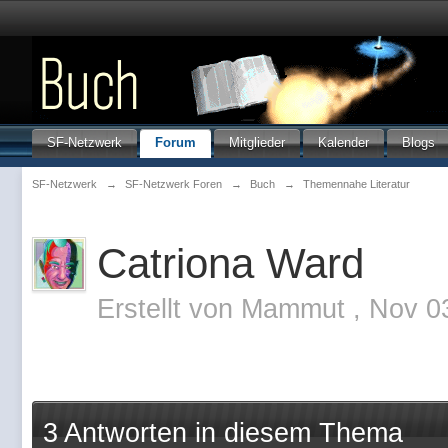
SF-Netzwerk
Forum
Mitglieder
Kalender
Blogs
SF-Netzwerk
→
SF-Netzwerk Foren
→
Buch
→
Themennahe Literatur
Catriona Ward
Erstellt von
Mammut
,
Nov 0
3 Antworten in diesem Thema