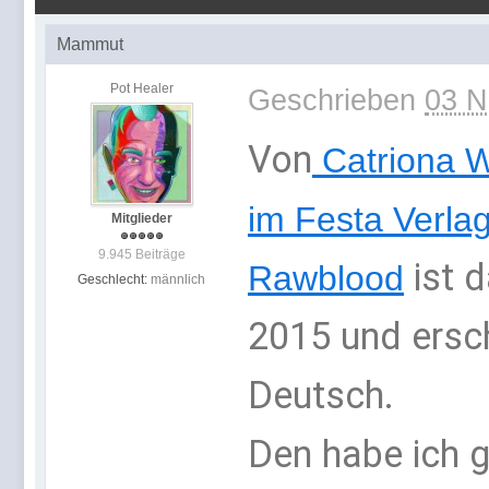
Mammut
Pot Healer
Geschrieben
03 N
Von
Catriona 
im Festa Verla
Mitglieder
9.945 Beiträge
ist 
Rawblood
Geschlecht:
männlich
2015 und ersch
Deutsch.
Den habe ich g