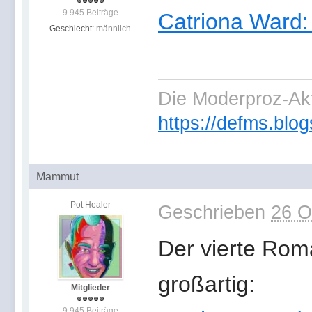
9.945 Beiträge
Catriona Ward
Geschlecht:
männlich
Die Moderproz-Ak
https://defms.blog
Mammut
Pot Healer
Geschrieben
26 O
Der vierte Roma
großartig:
Mitglieder
9.945 Beiträge