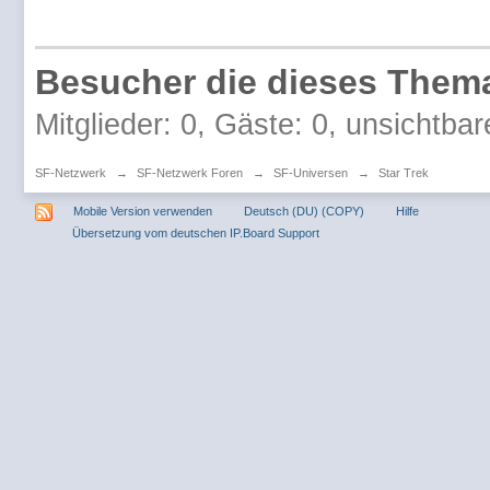
Besucher die dieses Thema
Mitglieder: 0, Gäste: 0, unsichtbar
SF-Netzwerk
→
SF-Netzwerk Foren
→
SF-Universen
→
Star Trek
Mobile Version verwenden
Deutsch (DU) (COPY)
Hilfe
Übersetzung vom deutschen IP.Board Support