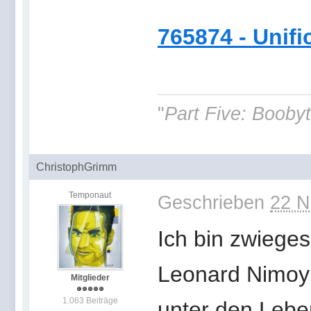
765874 - Unifi
"
Part Five: Boobyt
ChristophGrimm
Temponaut
Geschrieben
22 N
Ich bin zwieges
Leonard Nimoy 
Mitglieder
1.063 Beiträge
unter den Leben