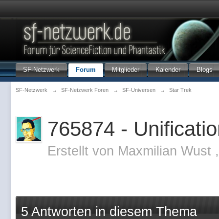
SF-Netzwerk
Forum
Mitglieder
Kalender
Blogs
SF-Netzwerk
→
SF-Netzwerk Foren
→
SF-Universen
→
Star Trek
765874 - Unificati
Erstellt von
Maxmilian Wust
5 Antworten in diesem Thema