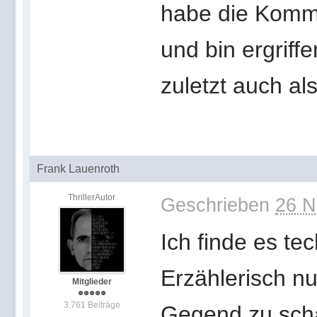
habe die Komm
und bin ergriff
zuletzt auch al
Frank Lauenroth
ThrillerAutor
Geschrieben
26 N
Ich finde es te
Erzählerisch n
Mitglieder
3.761 Beiträge
Gegend zu scha