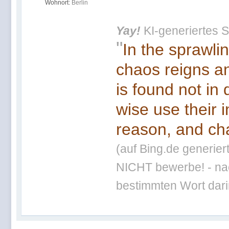
Wohnort:
Berlin
Yay!
KI-generiertes S
"
In the sprawli
chaos reigns an
is found not in
wise use their 
reason, and cha
(auf Bing.de generier
NICHT bewerbe! - nac
bestimmten Wort darin