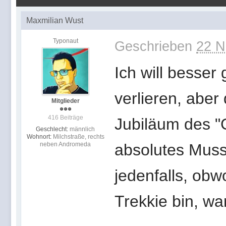
Maxmilian Wust
Typonaut
Geschrieben
22 N
Ich will besser
verlieren, aber
Mitglieder
416 Beiträge
Jubiläum des "G
Geschlecht:
männlich
Wohnort:
Milchstraße, rechts
neben Andromeda
absolutes Muss 
jedenfalls, obw
Trekkie bin, wa