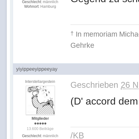
Geschlecht:
männlich
Wohnort:
Hamburg
†
In memoriam
Michae
Gehr
yiyippeeyippeeyay
Interstellargestein
Geschrieben
26 N
(D' accord dem
Mitglieder
13.600 Beiträge
/KB
Geschlecht:
männlich