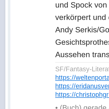
und Spock von
verkörpert und 
Andy Serkis/Go
Gesichtsproth
Aussehen transf
SF/Fantasy-Literat
https://weltenpor
https://eridanusve
https://christoph
•
(Buch) gerade 