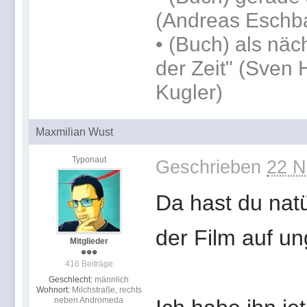
(Andreas Eschb
•
(Buch) als näc
der Zeit" (Sven 
Kugler)
Maxmilian Wust
Typonaut
Geschrieben
22 N
Da hast du nat
der Film auf u
Mitglieder
416 Beiträge
Geschlecht:
männlich
Wohnort:
Milchstraße, rechts
neben Andromeda