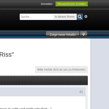
Anmelden
Benutzerkonto erstellen
In diesem Thema
Zeige neue Inhalte
Riss"
Bitte melde dich an um zu Antworten
#1
ar in echt und nicht simuliert ;-)