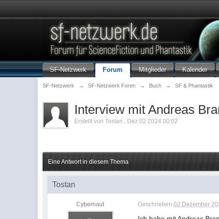
SF-Netzwerk
Forum
Mitglieder
Kalender
SF-Netzwerk
→
SF-Netzwerk Foren
→
Buch
→
SF & Phantastik
Interview mit Andreas Bra
Erstellt von
Tostan
,
Dez 02 2024 00:02
Eine Antwort in diesem Thema
Tostan
Cybernaut
Geschrieben
02 Dezember 202
Ich habe mit Andreas Brand