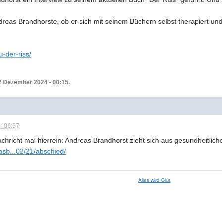
reas Brandhorste, ob er sich mit seinem Büchern selbst therapiert un
u-der-riss/
2 Dezember 2024 - 00:15.
- 06:57
Nachricht mal hierrein: Andreas Brandhorst zieht sich aus gesundheitl
asb...02/21/abschied/
Alles wird Glut