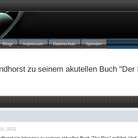
Blogs
Impressum
Datenschutz
Spenden
ndhorst zu seinem akutellen Buch "Der 
4 - 00:02
horst ein Interview zu seinem aktuellen Buch "Der Riss" geführt. Und zw