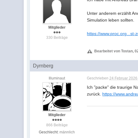
Unter anderem erzählt And
Simulation leben sollten.
Mitglieder
https://www.proc.org...st-z
330 Beiträge
Bearbeitet von Tostan, 0
Dyrnberg
Illuminaut
Geschrieben
24 Februar 2026 
Ich "packe" die traurige 
zurück.
https://www.andre
Mitglieder
866 Beiträge
Geschlecht:
männlich