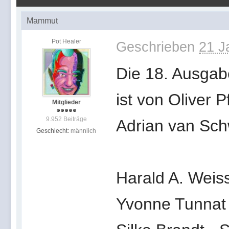
Mammut
Pot Healer
Geschrieben
21 J
Die 18. Ausgabe
ist von Oliver P
Mitglieder
9.952 Beiträge
Adrian van Sc
Geschlecht:
männlich
Harald A. Weis
Yvonne Tunnat 