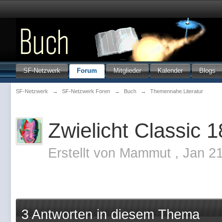
SF-Netzwerk
Forum
Mitglieder
Kalender
Blogs
SF-Netzwerk
→
SF-Netzwerk Foren
→
Buch
→
Themennahe Literatur
Zwielicht Classic 1
Erstellt von
Mammut
,
Jan 2
3 Antworten in diesem Thema