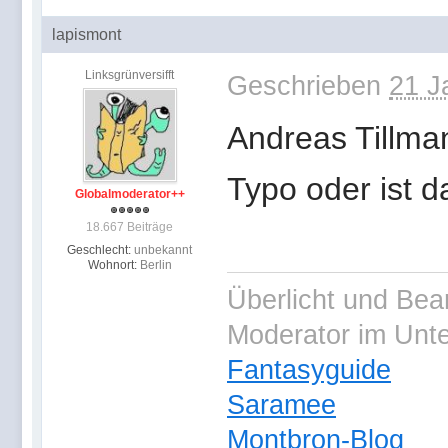
lapismont
Linksgrünversifft
Geschrieben
21 J
Andreas Tillma
Typo oder ist d
Globalmoderator++
18.667 Beiträge
Geschlecht:
unbekannt
Wohnort:
Berlin
Überlicht und Bea
Moderator im Unt
Fantasyguide
Saramee
Montbron-Blog