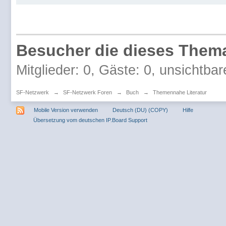
Besucher die dieses Thema
Mitglieder: 0, Gäste: 0, unsichtbar
SF-Netzwerk
→
SF-Netzwerk Foren
→
Buch
→
Themennahe Literatur
Mobile Version verwenden
Deutsch (DU) (COPY)
Hilfe
Übersetzung vom deutschen IP.Board Support