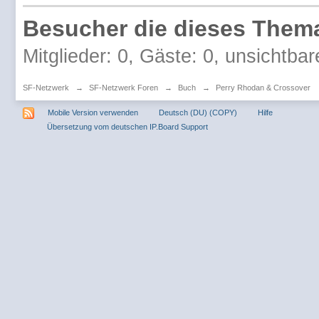
Besucher die dieses Thema
Mitglieder: 0, Gäste: 0, unsichtbar
SF-Netzwerk
→
SF-Netzwerk Foren
→
Buch
→
Perry Rhodan & Crossover
Mobile Version verwenden
Deutsch (DU) (COPY)
Hilfe
Übersetzung vom deutschen IP.Board Support