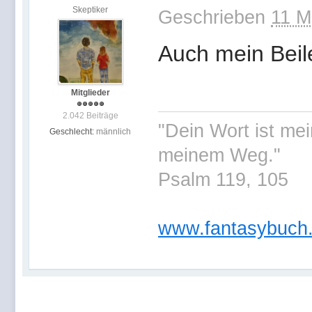
Skeptiker
Geschrieben
11 M
Auch mein Beil
Mitglieder
2.042 Beiträge
"Dein Wort ist me
Geschlecht:
männlich
meinem Weg."
Psalm 119, 105
www.fantasybuch