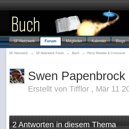
SF-Netzwerk
Forum
Mitglieder
Kalender
Blogs
SF-Netzwerk
→
SF-Netzwerk Foren
→
Buch
→
Perry Rhodan & Crossover
Swen Papenbrock 
Erstellt von
Tifflor
,
Mär 11 2
2 Antworten in diesem Thema