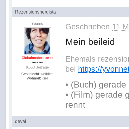
Rezensionsnerdista
Yvonne
Geschrieben
11 M
Mein beileid
Ehemals rezension
Globalmoderator++
bei
https://yvonne
9.553 Beiträge
Geschlecht:
weiblich
Wohnort:
Kiel
•
(Buch) gerade 
• (Film) gerade
rennt
deval