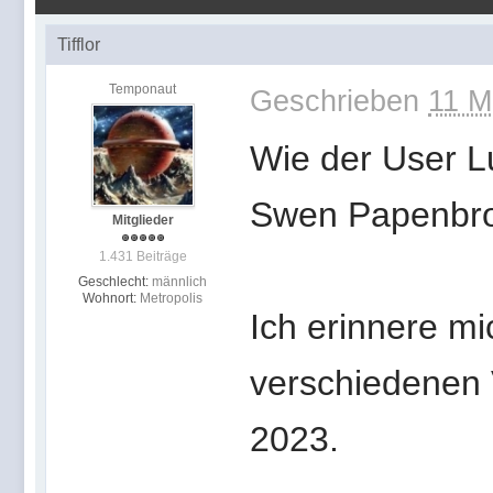
Tifflor
Temponaut
Geschrieben
11 M
Wie der User Lu
Swen Papenbrock
Mitglieder
1.431 Beiträge
Geschlecht:
männlich
Wohnort:
Metropolis
Ich erinnere mi
verschiedenen 
2023.