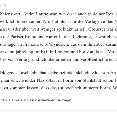
12:55
fehlenswert. André Laurie war, wie du ja auch in deiner Rezi
wirklich interessanter Typ. Hat nicht nur die Vorlage zu den
M
dstern
(der aber weit weniger spektakulär ist). Grousset war zu
 In der Pariser Kommune war er in der Regierung, er war ein
raflager in Französisch-Polynesien, aus dem ihm aber zusam
ar dann jahrelang im Exil in London.und bot von da aus Vern
ß es von Verne gründlich überarbeiten und veröffentlichte es 
 Diogenes-Taschenbuchausgabe befindet sich ein Zitat von Ar
 man sehe, wie der Nazi-Staat in Form von Stahlstadt schon 
dazu kommen lassen, dass das (in noch schlimmerer Form) Wi
itten. Danke auch für die weiteren Beiträge!