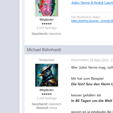
Jules Verne & André Lauri
Die Moderproz-Akten
Mitglieder
https://defms.blogsp...chmidt-d
9.945 Beiträge
Geschlecht:
männlich
Michael Böhnhardt
Temponaut
Geschrieben
26 März 2025 - 
Wer Jules Verne mag, sollt
Mir hat zum Beispiel
Die fünf Sou des Herrn 
Mitglieder
besser gefallen als
1.068 Beiträge
In 80 Tagen um die Welt
Geschlecht:
männlich
Wohnort:
Unna
wovon es ja eindeutig die 