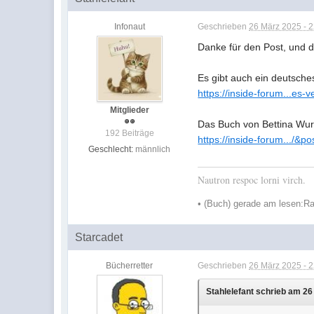
Infonaut
Geschrieben
26 März 2025 - 
Danke für den Post, und 
Es gibt auch ein deutsche
https://inside-forum...es-
Mitglieder
Das Buch von Bettina Wur
192 Beiträge
https://inside-forum.../&
Geschlecht:
männlich
Nautron respoc lorni virch.
•
(Buch) gerade am lesen:
Ra
Starcadet
Bücherretter
Geschrieben
26 März 2025 - 
Stahlelefant schrieb am 26