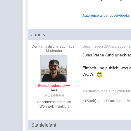
Autorenseite bei Lovelybooks
Jannis
Der Fantastische Buchladen
Geschrieben
26 März 2025 - 
Moderator
Jules Verne (und griechis
Einfach unglaublich, was d
WOW!
Globalmoderator++
Meistens gut gelaunt, offen fü
541 Beiträge
•
(Buch) gerade am lesen:
An
Geschlecht:
männlich
Wohnort:
Frankfurt
Stahlelefant