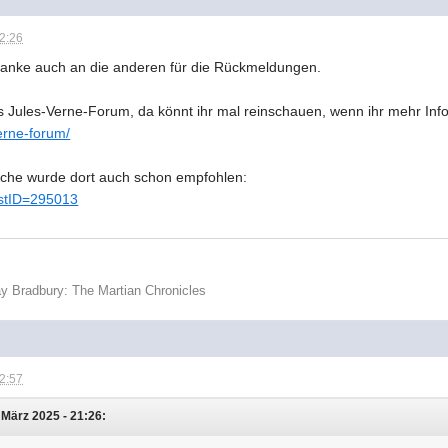
22:26
danke auch an die anderen für die Rückmeldungen.
s Jules-Verne-Forum, da könnt ihr mal reinschauen, wenn ihr mehr Info
verne-forum/
che wurde dort auch schon empfohlen:
postID=295013
y Bradbury: The Martian Chronicles
22:57
 März 2025 - 21:26: