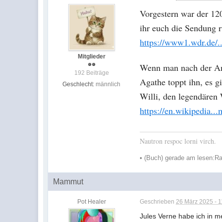
Vorgestern war der 12
ihr euch die Sendung r
https://www1.wdr.de/.
Mitglieder
Wenn man nach der Anza
192 Beiträge
Agathe toppt ihn, es g
Geschlecht:
männlich
Willi, den legendären
https://en.wikipedia.
Nautron respoc lorni virch.
•
(Buch) gerade am lesen:
Ra
Mammut
Pot Healer
Geschrieben
26 März 2025 - 1
Jules Verne habe ich in m