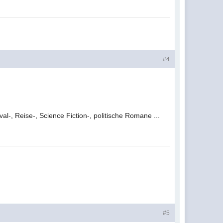
#4
l-, Reise-, Science Fiction-, politische Romane ...
#5