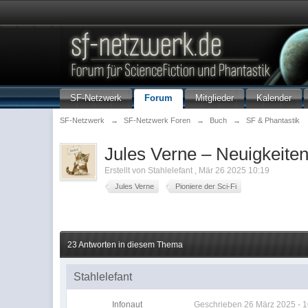
SF-Netzwerk
Forum
Mitglieder
Kalender
SF-Netzwerk
→
SF-Netzwerk Foren
→
Buch
→
SF & Phantastik
Jules Verne – Neuigkeiten
Erstellt von
Stahlelefant
,
Mär 26 2025 10:19
Jules Verne
Pioniere der Sci-Fi
23 Antworten in diesem Thema
Stahlelefant
Infonaut
Geschrieben
26 März 2025 - 