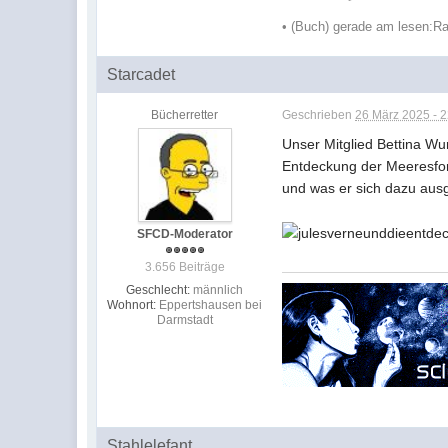
•
(Buch) gerade am lesen:
Ra
Starcadet
Bücherretter
Geschrieben
26 März 2025 - 
Unser Mitglied Bettina Wur
Entdeckung der Meeresfor
und was er sich dazu ausg
SFCD-Moderator
3.656 Beiträge
Geschlecht:
männlich
Wohnort:
Eppertshausen bei
Darmstadt
Stahlelefant