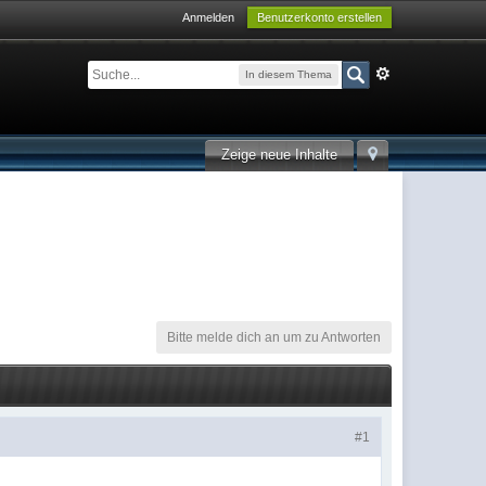
Anmelden
Benutzerkonto erstellen
In diesem Thema
Zeige neue Inhalte
Bitte melde dich an um zu Antworten
#1