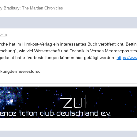
y Bradbury: The Martian Chronicles
22:18
che hat im Hirnkost-Verlag ein interessantes Buch veröffentlicht. Bett
schung“, wie viel Wissenschaft und Technik in Vernes Meeresepos stec
edacht hatte. Vorbestellungen können hier getätigt werden:
https://ww