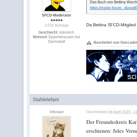
Das Buch von Bettina Wurch
https://inside-forum.../&pos
SFCD-Moderator
Da Bettina SFCD-Mitglied 
3.656 Beiträge
Geschlecht:
männlich
Wohnort:
Eppertshausen bei
Darmstadt
Bearbeitet von Starcadet
Stahlelefant
Infonaut
Geschrieben
06 April 2025 - 1
Der Freundeskreis Karl
erschienen: Jules Verne