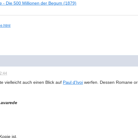
e - Die 500 Millionen der Begum (1879)
ie.html
12:44
e vielleicht auch einen Blick auf
Paul d'Ivoi
werfen. Dessen Romane orie
Lavarede
Kopie ist.