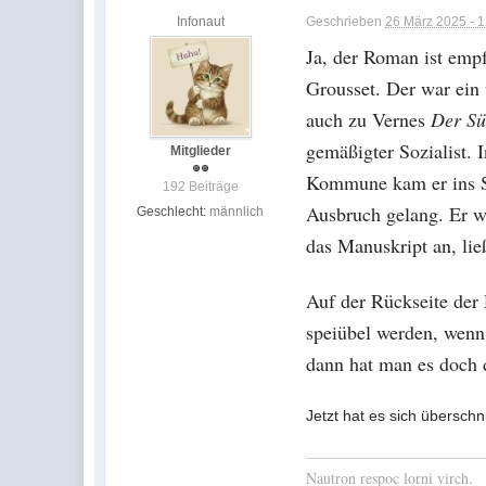
Infonaut
Geschrieben
26 März 2025 - 
Ja, der Roman ist emp
Grousset. Der war ein 
auch zu Vernes
Der Sü
gemäßigter Sozialist.
Mitglieder
Kommune kam er ins St
192 Beiträge
Ausbruch gelang. Er w
Geschlecht:
männlich
das Manuskript an, lie
Auf der Rückseite der
speiübel werden, wenn
dann hat man es doch 
Jetzt hat es sich überschn
Nautron respoc lorni virch.