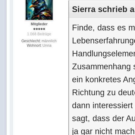
Sierra schrieb 
Mitglieder
Finde, dass es me
1.068 Beiträge
Lebenserfahrung
Geschlecht:
männlich
Wohnort:
Unna
Handlungselement
Zusammenhang st
ein konkretes An
Richtung zu deut
dann interessiert
sagt, dass der Au
ja gar nicht mach