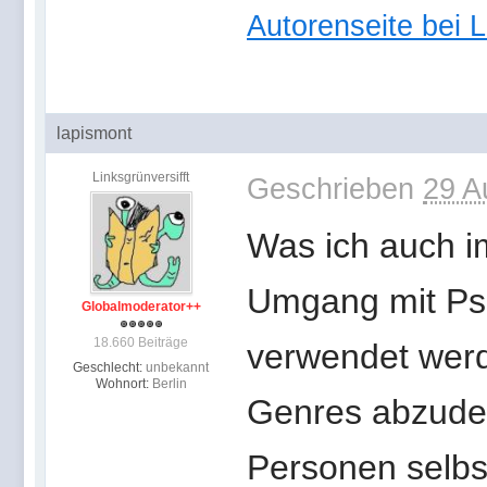
Autorenseite bei 
lapismont
Linksgrünversifft
Geschrieben
29 A
Was ich auch i
Umgang mit Ps
Globalmoderator++
18.660 Beiträge
verwendet werd
Geschlecht:
unbekannt
Wohnort:
Berlin
Genres abzude
Personen selbst