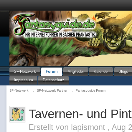
SF-Netzwerk
Forum
Mitglieder
Kalender
Blogs
Impressum
Datenschutz
SF-Netzwerk
→
SF-Netzwerk Partner
→
Fantasyguide Forum
Tavernen- und Pin
Erstellt von
lapismont
,
Aug 2