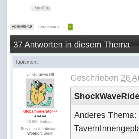
SmallTalk
VORHERIGE
Seite 2 von 2
1
2
37 Antworten in diesem Thema
lapismont
Linksgrünversifft
Geschrieben
26 A
ShockWaveRider
Globalmoderator++
Anderes Thema: 
18.660 Beiträge
TavernInnengepl
Geschlecht:
unbekannt
Wohnort:
Berlin