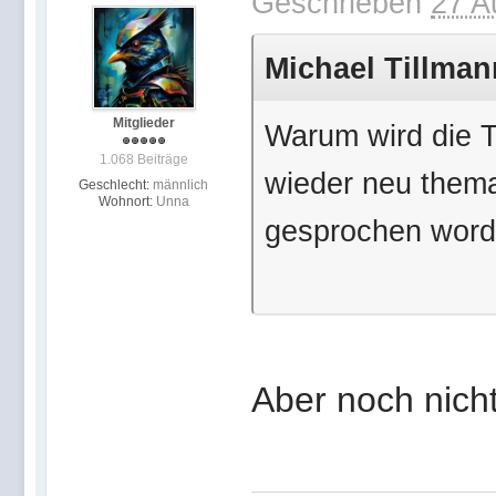
Geschrieben
27 A
Michael Tillman
Mitglieder
Warum wird die 
1.068 Beiträge
wieder neu themat
Geschlecht:
männlich
Wohnort:
Unna
gesprochen word
Aber noch nich