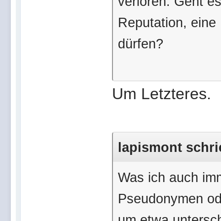
verloren. Geht e
Reputation, eine
dürfen?
Um Letzteres.
lapismont schri
Was ich auch imm
Pseudonymen ode
um etwa untersc