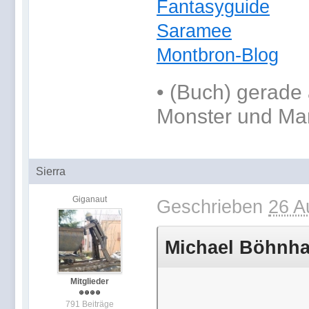
Fantasyguide
Saramee
Montbron-Blog
•
(Buch) gerade 
Monster und Ma
Sierra
Giganaut
Geschrieben
26 A
Michael Böhnhar
Mitglieder
791 Beiträge