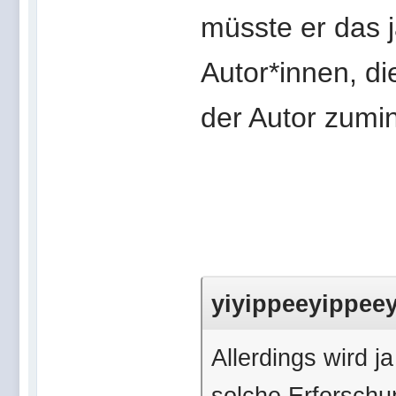
müsste er das j
Autor*innen, di
der Autor zumin
yiyippeeyippeey
Allerdings wird j
solche Erforsch