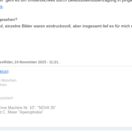
t" geht es um Unsterblichkeit durch Bewusstseinsübertragung in jünge
ek
.
 gesehen?
, einzelne Bilder waren eindrucksvoll, aber insgesamt lief es für mich n
eRider, 24 November 2025 - 11:21.
,
klick!
)
us München
chen.
 lynchen!
Time Machine Nr. 10"; "NOVA 35"
t:
C. Meier "Apeirophobia"