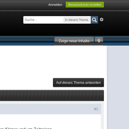
Anmelden
Benutzerkonto erstellen
In diesem Thema
Zeige neue Inhalte
Auf dieses Thema antworten
#1