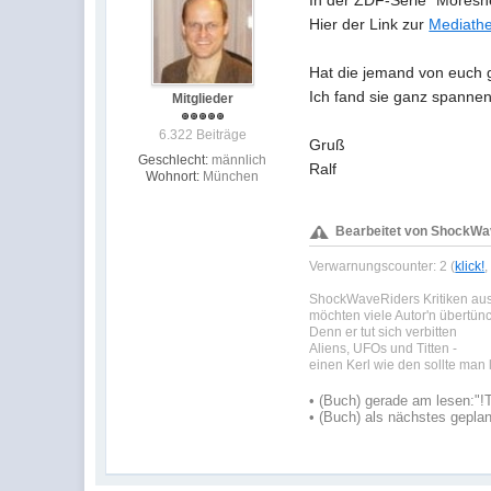
In der ZDF-Serie "Moresne
Hier der Link zur
Mediath
Hat die jemand von euch
Ich fand sie ganz spannend
Mitglieder
6.322 Beiträge
Gruß
Geschlecht:
männlich
Ralf
Wohnort:
München
Bearbeitet von ShockWav
Verwarnungscounter: 2 (
klick!
ShockWaveRiders Kritiken a
möchten viele Autor'n übertün
Denn er tut sich verbitten
Aliens, UFOs und Titten -
einen Kerl wie den sollte man
•
(Buch) gerade am lesen:
"!
•
(Buch) als nächstes geplan