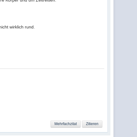
re Körper und um Zeitreisen.
icht wirklich rund.
Mehrfachzitat
Zitieren