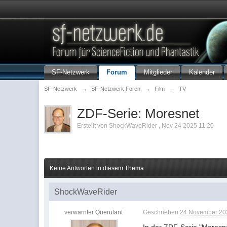
SF-Netzwerk
Forum
Mitglieder
Kalender
SF-Netzwerk
→
SF-Netzwerk Foren
→
Film
→
TV
ZDF-Serie: Moresnet
Erstellt von
ShockWaveRider
,
Nov 24 2025 11:20
Keine Antworten in diesem Thema
ShockWaveRider
verwarnter Querulant
Geschrieben
24 November 202