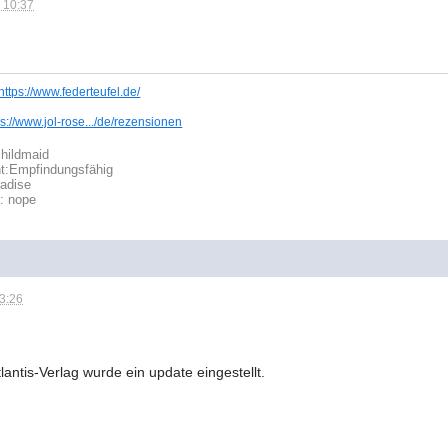
 10:37
https://www.federteufel.de/
ps://www.jol-rose.../de/rezensionen
hildmaid
t:
Empfindungsfähig
radise
t: nope
13:26
ntis-Verlag wurde ein update eingestellt.