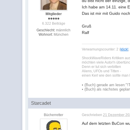
du bist nicht der einzige, d
Ich habe am 14.11. eine E
Das ist mir mit Guido noch
Mitglieder
6.322 Beiträge
Gruß
Geschlecht:
männlich
Ralf
Wohnort:
München
Verwarnungscounter: 2 (
klick!
ShockWaveRiders Kritiken a
möchten viele Autor'n übertün
Denn er tut sich verbitten
Aliens, UFOs und Titten -
einen Kerl wie den sollte man
•
(Buch) gerade am lesen:
"!
•
(Buch) als nächstes geplan
Starcadet
Bücherretter
Geschrieben
21 Dezember 202
Auf dem letzten BuCon wu