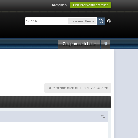
Anmelden
Benutzerkonto erstellen
In diesem Thema
Zeige neue Inhalte
Bitte melde dich an um zu Antworten
#1