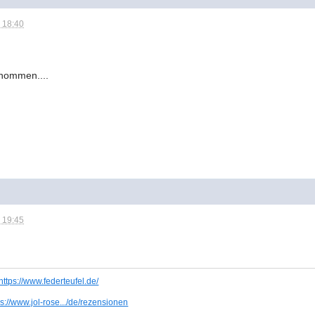
 18:40
rnommen....
 19:45
https://www.federteufel.de/
ps://www.jol-rose.../de/rezensionen