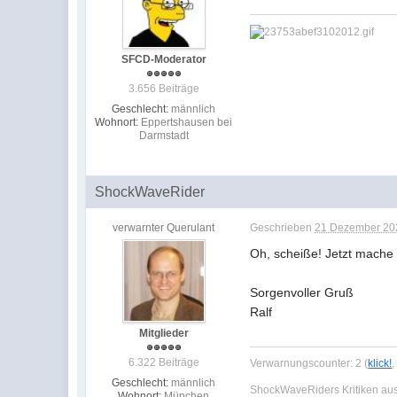
SFCD-Moderator
3.656 Beiträge
Geschlecht:
männlich
Wohnort:
Eppertshausen bei
Darmstadt
ShockWaveRider
verwarnter Querulant
Geschrieben
21 Dezember 202
Oh, scheiße! Jetzt mache 
Sorgenvoller Gruß
Ralf
Mitglieder
6.322 Beiträge
Verwarnungscounter: 2 (
klick!
Geschlecht:
männlich
ShockWaveRiders Kritiken a
Wohnort:
München