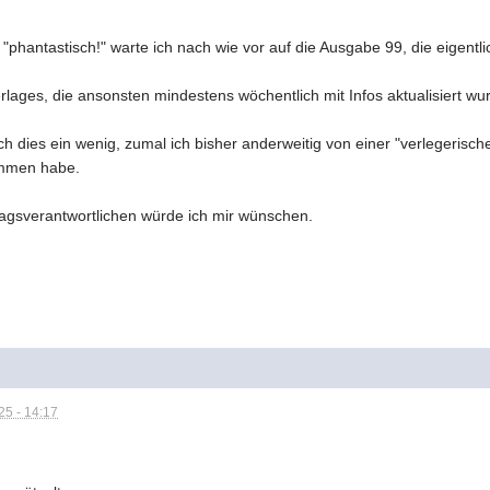
 "phantastisch!" warte ich nach wie vor auf die Ausgabe 99, die eigentl
ages, die ansonsten mindestens wöchentlich mit Infos aktualisiert wurd
ch dies ein wenig, zumal ich bisher anderweitig von einer "verlegerisch
ommen habe.
lagsverantwortlichen würde ich mir wünschen.
5 - 14:17