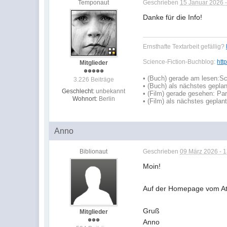
Temponaut
Geschrieben
15 Januar 2026 -
Danke für die Info!
Ernsthafte Textarbeit gefällig?
Science-Fiction-Buchblog:
htt
Mitglieder
•
(Buch) gerade am lesen:
Sc
3.226 Beiträge
•
(Buch) als nächstes geplan
Geschlecht:
unbekannt
• (Film) gerade gesehen: Pa
Wohnort:
Berlin
• (Film) als nächstes geplan
Anno
Biblionaut
Geschrieben
09 März 2026 - 
Moin!
Auf der Homepage vom Atla
Gruß
Mitglieder
Anno