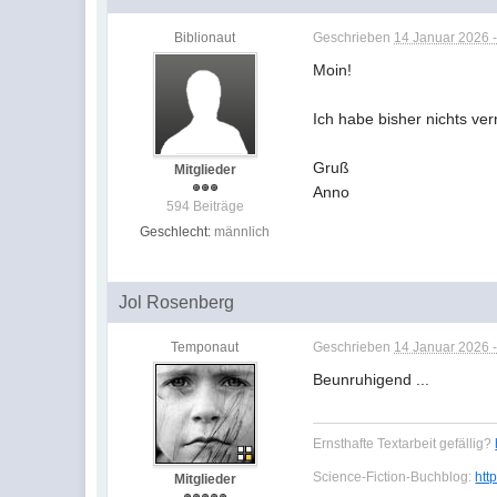
Biblionaut
Geschrieben
14 Januar 2026 -
Moin!
Ich habe bisher nichts ve
Gruß
Mitglieder
Anno
594 Beiträge
Geschlecht:
männlich
Jol Rosenberg
Temponaut
Geschrieben
14 Januar 2026 -
Beunruhigend ...
Ernsthafte Textarbeit gefällig?
Science-Fiction-Buchblog:
htt
Mitglieder