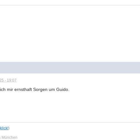
5 - 19:07
ich mir ernsthaft Sorgen um Guido.
,
klick!
)
us München