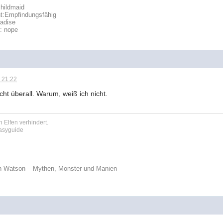
hildmaid
t:
Empfindungsfähig
radise
t: nope
 21:22
nicht überall. Warum, weiß ich nicht.
 Elfen verhindert.
tasyguide
n Watson – Mythen, Monster und Manien