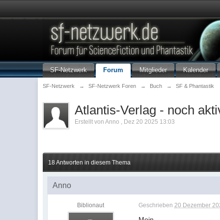
SF-Netzwerk
Forum
Mitglieder
Kalender
SF-Netzwerk
→
SF-Netzwerk Foren
→
Buch
→
SF & Phantastik
Atlantis-Verlag - noch akt
Erstellt von
Anno
,
Dez 20 2025 13:03
18 Antworten in diesem Thema
Anno
Biblionaut
Geschrieben
20 Dezember 202
Moin