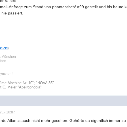
er rätselt.
mail-Anfrage zum Stand von phantastisch! #99 gestellt und bis heute k
 nie passiert.
,
klick!
)
us München
chen.
 lynchen!
Time Machine Nr. 10"; "NOVA 35"
t:
C. Meier "Apeirophobia"
5 - 18:07
rde Atlantis auch nicht mehr gesehen. Gehörte da eigentlich immer zu