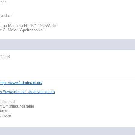
chen.
 lynchen!
Time Machine Nr. 10"; "NOVA 35"
t:
C. Meier "Apeirophobia"
 11:48
https://www.federteufel.de/
ps://www.jol-rose.../de/rezensionen
hildmaid
t:
Empfindungsfähig
radise
t: nope