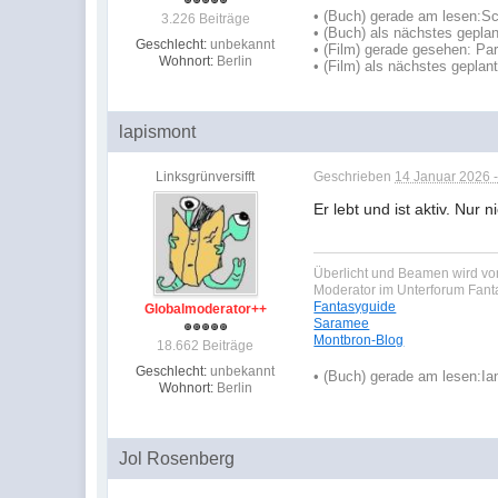
•
(Buch) gerade am lesen:
Sc
3.226 Beiträge
•
(Buch) als nächstes geplan
Geschlecht:
unbekannt
• (Film) gerade gesehen: Pa
Wohnort:
Berlin
• (Film) als nächstes geplan
lapismont
Linksgrünversifft
Geschrieben
14 Januar 2026 -
Er lebt und ist aktiv. Nur 
Überlicht und Beamen wird von
Moderator im Unterforum Fan
Fantasyguide
Globalmoderator++
Saramee
Montbron-Blog
18.662 Beiträge
Geschlecht:
unbekannt
•
(Buch) gerade am lesen:
Ia
Wohnort:
Berlin
Jol Rosenberg