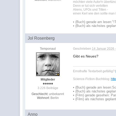
möchten viele Autor'n übertün
Denn er tut sich verbitten
Aliens, UFOs und Titten -
einen Kerl wie den sollte man
•
(Buch) gerade am lesen:
"!
•
(Buch) als nächstes geplan
Jol Rosenberg
Temponaut
Geschrieben
14 Januar 2026 -
Gibt es Neues?
Ernsthafte Textarbeit gefällig?
Science-Fiction-Buchblog:
htt
Mitglieder
•
(Buch) gerade am lesen:
Sc
3.226 Beiträge
•
(Buch) als nächstes geplan
Geschlecht:
unbekannt
• (Film) gerade gesehen: Pa
Wohnort:
Berlin
• (Film) als nächstes geplan
Anno