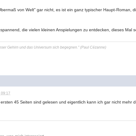
n Übermaß von Welt" gar nicht, es ist ein ganz typischer Haupt-Roman,
 spannend, die vielen kleinen Anspielungen zu entdecken, dieses Mal s
 unser Gehirn und das Universum sich begegnen.” (Paul Cézanne)
 09:17
e ersten 45 Seiten sind gelesen und eigentlich kann ich gar nicht mehr d