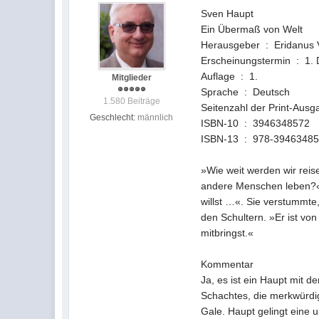
Sven Haupt
Ein Übermaß von Welt
Herausgeber ‏ : ‎ Erid
Erscheinun
Auflage ‏ : ‎ 1.
Mitglieder
Sprache ‏ : ‎ Deutsch
1.580 Beiträge
Geschlecht:
männlich
ISBN-10 ‏ : ‎ 3946348572
ISBN-13 ‏ : ‎ 978-39463
»Wie weit werden wir rei
andere Menschen leben?« 
willst …«. Sie verstummte
den Schultern. »Er ist vo
mitbringst.«
Kommentar
Ja, es ist ein Haupt mit 
Schachtes, die merkwürdig
Gale. Haupt gelingt eine u