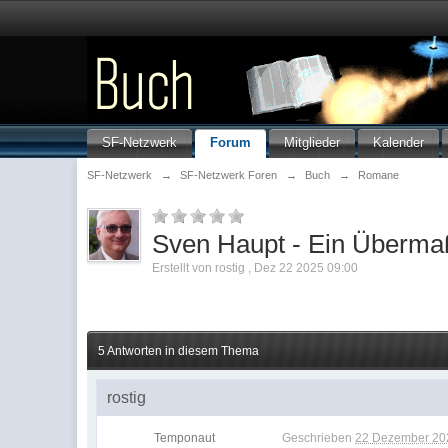
SF-Netzwerk
Forum
Mitglieder
Kalender
SF-Netzwerk
→
SF-Netzwerk Foren
→
Buch
→
Romane
Sven Haupt - Ein Überma
Erstellt von
rostig
,
Dez 22 2025 09:00
5 Antworten in diesem Thema
rostig
Temponaut
Geschrieben
22 Dezember 202