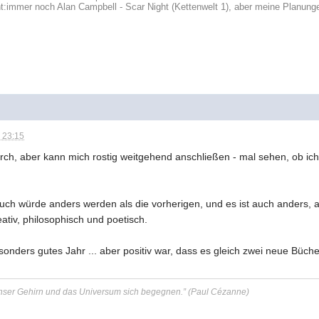
t:
immer noch Alan Campbell - Scar Night (Kettenwelt 1), aber meine Planung
 23:15
rch, aber kann mich rostig weitgehend anschließen - mal sehen, ob ich d
uch würde anders werden als die vorherigen, und es ist auch anders, 
eativ, philosophisch und poetisch.
sonders gutes Jahr ... aber positiv war, dass es gleich zwei neue Büc
 unser Gehirn und das Universum sich begegnen.” (Paul Cézanne)