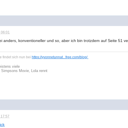
 06:01
ei anders, konventioneller und so, aber ich bin trotzdem auf Seite 51 v
 findet sich nun bei
https://yvonnetunnat...free.com/blog/
istens viele
r Simpsons Movie, Lola rennt
 17:57
lick