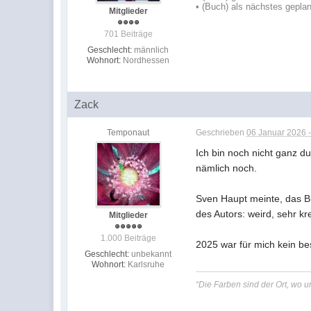
•
(Buch) als nächstes geplan
Mitglieder
701 Beiträge
Geschlecht:
männlich
Wohnort:
Nordhessen
Zack
Temponaut
Geschrieben
06 Januar 2026 -
Ich bin noch nicht ganz du
nämlich noch.
Sven Haupt meinte, das B
des Autors: weird, sehr kr
Mitglieder
1.000 Beiträge
2025 war für mich kein be
Geschlecht:
unbekannt
Wohnort:
Karlsruhe
“Die Farben sind der Ort, wo