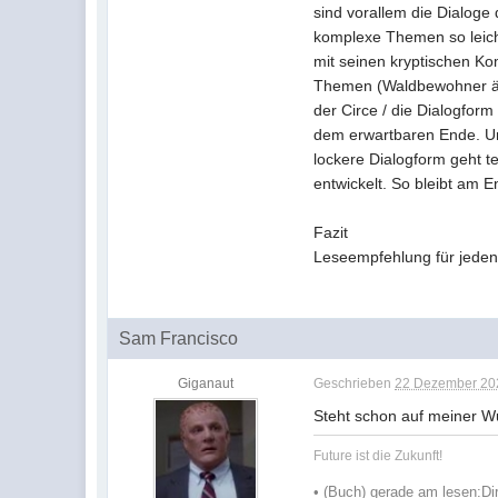
sind vorallem die Dialoge
komplexe Themen so leicht
mit seinen kryptischen Ko
Themen (Waldbewohner ähne
der Circe / die Dialogfor
dem erwartbaren Ende. Und
lockere Dialogform geht t
entwickelt. So bleibt am 
Fazit
Leseempfehlung für jeden
Sam Francisco
Giganaut
Geschrieben
22 Dezember 202
Steht schon auf meiner Wu
Future ist die Zukunft!
•
(Buch) gerade am lesen:
Di