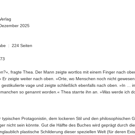
anus Verlag
gstermin ‏ : ‎ 1. Dezember 2025
Seitenzahl der Print-Ausgabe ‏ : ‎ 224 Seiten
48573
sen?«, fragte Thea. Der Mann zeigte wortlos mit einem Finger nach ob
Er zeigte weiter nach oben. »Orte, wo Menschen noch nicht gewesen
, gestikulierte vage und zeigte schließlich ebenfalls nach oben. »In
n manchen so genannt worden.« Thea starrte ihn an. »Was werde ich dor
der typischen Protagonistin, dem lockeren Stil und den philosophischen
er nicht sein könnte. Gut die Hälfte des Buches wird geprägt durch d
nglaublich plastische Schilderung dieser speziellen Welt (für deren Exis