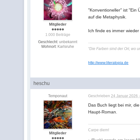
"Konventioneller" ist "Ei
auf die Metaphysik.
Mitglieder
Ich finde es immer wieder
1.000 Beiträge
Geschlecht:
unbekannt
Wohnort:
Karlsruhe
“Die Farben sind der Ort, wo
http://www.literatopia.de
heschu
Temponaut
Geschrieben
24 Januar 2026 -
Das Buch liegt bei mir, di
Haupt-Roman.
Carpe diem!
Mitglieder