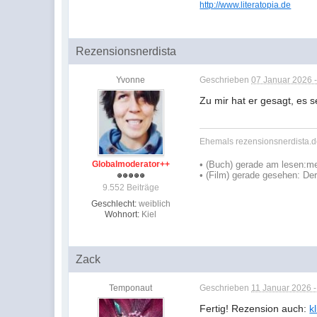
http://www.literatopia.de
Rezensionsnerdista
Yvonne
Geschrieben
07 Januar 2026 -
Zu mir hat er gesagt, es s
Ehemals rezensionsnerdista.de
Globalmoderator++
•
(Buch) gerade am lesen:
me
• (Film) gerade gesehen: De
9.552 Beiträge
Geschlecht:
weiblich
Wohnort:
Kiel
Zack
Temponaut
Geschrieben
11 Januar 2026 -
Fertig! Rezension auch:
k