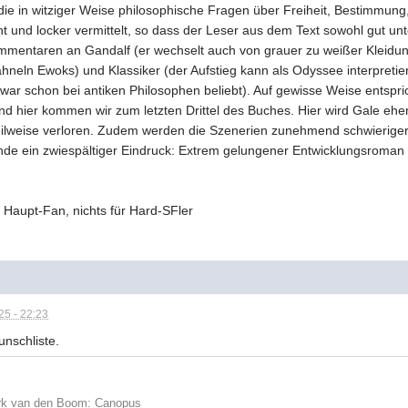
 die in witziger Weise philosophische Fragen über Freiheit, Bestimmung
 und locker vermittelt, so dass der Leser aus dem Text sowohl gut unte
mmentaren an Gandalf (er wechselt auch von grauer zu weißer Kleidung
ln Ewoks) und Klassiker (der Aufstieg kann als Odyssee interpretiert
m war schon bei antiken Philosophen beliebt). Auf gewisse Weise entspr
 hier kommen wir zum letzten Drittel des Buches. Hier wird Gale eher
eilweise verloren. Zudem werden die Szenerien zunehmend schwieriger
Ende ein zwiespältiger Eindruck: Extrem gelungener Entwicklungsroman 
 Haupt-Fan, nichts für Hard-SFler
5 - 22:23
nschliste.
rk van den Boom: Canopus