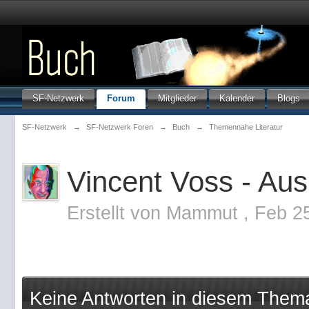
SF-Netzwerk
Forum
Mitglieder
Kalender
Blogs
SF-Netzwerk
→
SF-Netzwerk Foren
→
Buch
→
Themennahe Literatur
Vincent Voss - Au
Erstellt von
Mammut
,
Feb 2
Keine Antworten in diesem Them