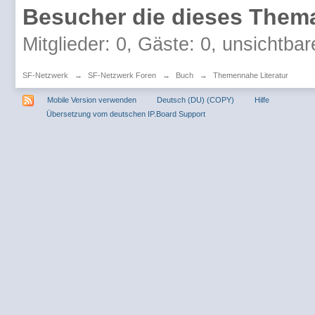
Besucher die dieses Thema
Mitglieder: 0, Gäste: 0, unsichtbar
SF-Netzwerk
→
SF-Netzwerk Foren
→
Buch
→
Themennahe Literatur
Mobile Version verwenden
Deutsch (DU) (COPY)
Hilfe
Übersetzung vom deutschen IP.Board Support