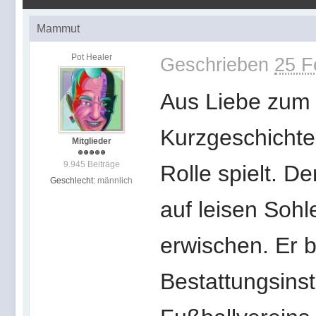
Mammut
Pot Healer
Geschrieben
25 F
Aus Liebe zum
Kurzgeschichte
Mitglieder
9.945 Beiträge
Rolle spielt. D
Geschlecht:
männlich
auf leisen Sohl
erwischen. Er 
Bestattungsinst