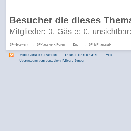
Besucher die dieses Thema
Mitglieder: 0, Gäste: 0, unsichtbar
SF-Netzwerk
→
SF-Netzwerk Foren
→
Buch
→
SF & Phantastik
Mobile Version verwenden
Deutsch (DU) (COPY)
Hilfe
Übersetzung vom deutschen IP.Board Support