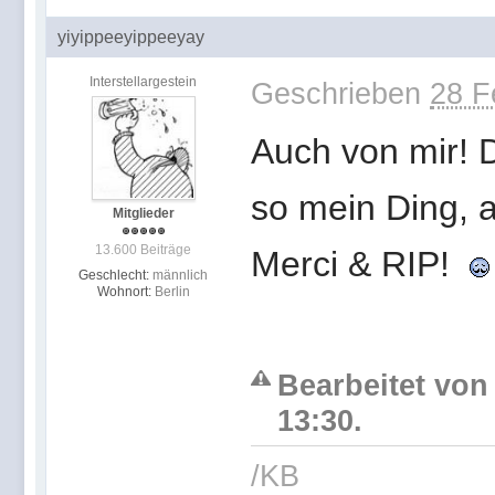
yiyippeeyippeeyay
Interstellargestein
Geschrieben
28 F
Auch von mir! D
so mein Ding, a
Mitglieder
13.600 Beiträge
Merci & RIP!
Geschlecht:
männlich
Wohnort:
Berlin
Bearbeitet von
13:30.
/KB