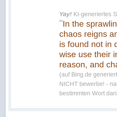
Yay!
KI-generiertes S
"
In the sprawli
chaos reigns an
is found not in
wise use their 
reason, and cha
(auf Bing.de generier
NICHT bewerbe! - nac
bestimmten Wort darin