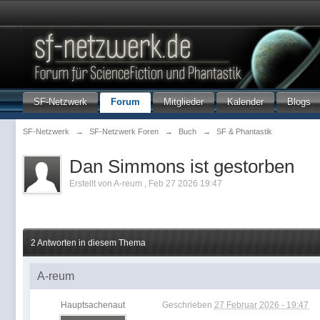
SF-Netzwerk
Forum
Mitglieder
Kalender
Blogs
SF-Netzwerk
→
SF-Netzwerk Foren
→
Buch
→
SF & Phantastik
Dan Simmons ist gestorben
Erstellt von
A-reum
,
Feb 27 2026 19:47
2 Antworten in diesem Thema
A-reum
Hauptsachenaut
Geschrieben
27 Februar 2026 - 19:47