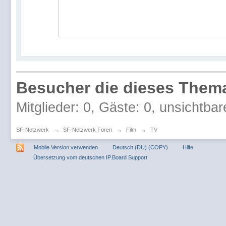
Besucher die dieses Thema
Mitglieder: 0, Gäste: 0, unsichtbar
SF-Netzwerk
→
SF-Netzwerk Foren
→
Film
→
TV
Mobile Version verwenden
Deutsch (DU) (COPY)
Hilfe
Übersetzung vom deutschen IP.Board Support