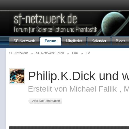
SF-Netzwerk
Forum
Mitglieder
Kalender
Blogs
SF-Netzwerk
→
SF-Netzwerk Foren
→
Film
→
TV
Philip.K.Dick und w
Erstellt von
Michael Fallik
,
M
Arte Dokumentation