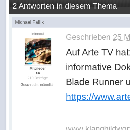
2 Antworten in diesem Thema
Michael Fallik
Infonaut
Geschrieben
25 M
Auf Arte TV ha
informative Dok
Mitglieder
210 Beiträge
Blade Runner u
Geschlecht:
männlich
https://www.arte
www.klangbildwor