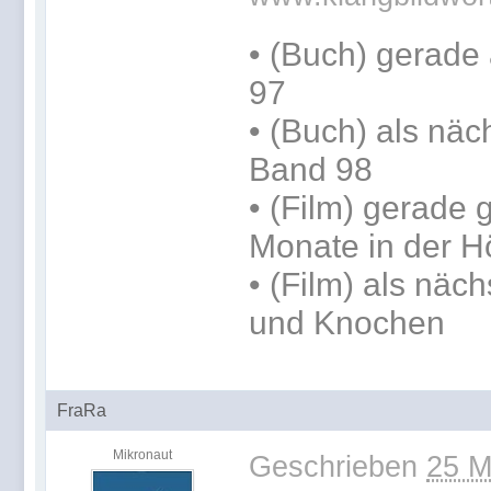
•
(Buch) gerade 
97
•
(Buch) als näc
Band 98
• (Film) gerade
Monate in der H
• (Film) als nä
und Knochen
FraRa
Mikronaut
Geschrieben
25 M