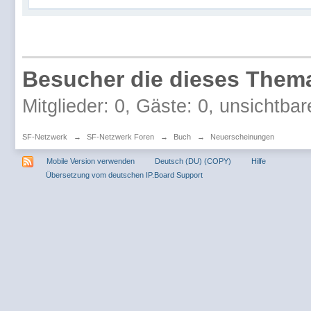
Besucher die dieses Thema
Mitglieder: 0, Gäste: 0, unsichtbar
SF-Netzwerk
→
SF-Netzwerk Foren
→
Buch
→
Neuerscheinungen
Mobile Version verwenden
Deutsch (DU) (COPY)
Hilfe
Übersetzung vom deutschen IP.Board Support