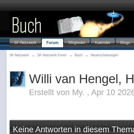
SF-Netzwerk
Forum
Mitglieder
Kalender
Blogs
SF-Netzwerk
→
SF-Netzwerk Foren
→
Buch
→
Neuerscheinungen
Willi van Hengel
Erstellt von
My.
,
Apr 10 202
Keine Antworten in diesem Them