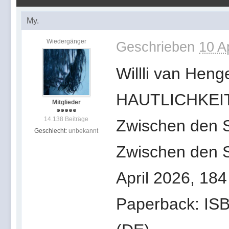
My.
Wiedergänger
Geschrieben
10 A
Willli van Heng
HAUTLICHKEI
Mitglieder
14.138 Beiträge
Zwischen den S
Geschlecht:
unbekannt
Zwischen den S
April 2026, 184
Paperback: IS