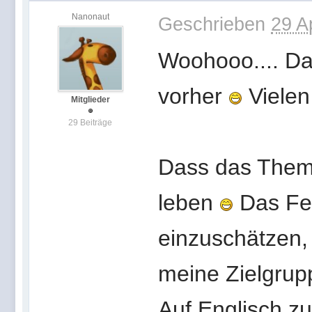
Nanonaut
Geschrieben
29 A
Woohooo.... Das
vorher
Vielen
Mitglieder
29 Beiträge
Dass das Thema
leben
Das Fee
einzuschätzen, 
meine Zielgrupp
Auf Englisch zu