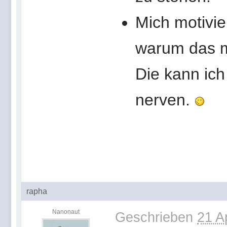
Mich motivi
warum das mi
Die kann ic
nerven.
rapha
Nanonaut
Geschrieben
21 A