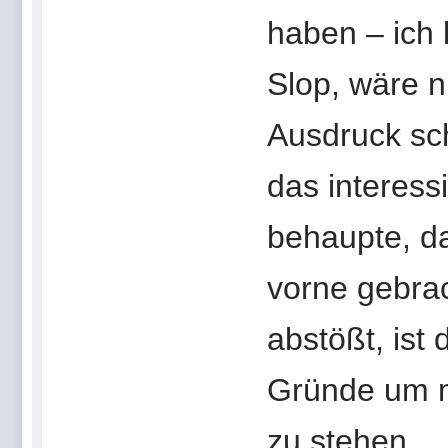
haben – ich 
Slop, wäre ni
Ausdruck sc
das interess
behaupte, d
vorne gebrac
abstößt, ist
Gründe um m
zu stehen.