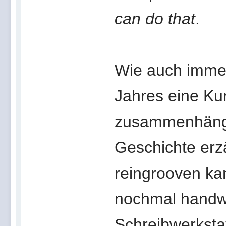
can do that
.
Wie auch immer 
Jahres eine Kur
zusammenhänge
Geschichte erz
reingrooven kan
nochmal handwe
Schreibwerksta