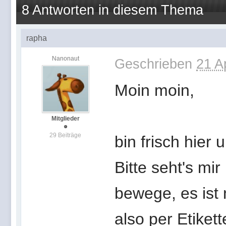
8 Antworten in diesem Thema
rapha
Nanonaut
Geschrieben
21 A
Moin moin,
Mitglieder
29 Beiträge
bin frisch hier
Bitte seht's mi
bewege, es ist
also per Etikett