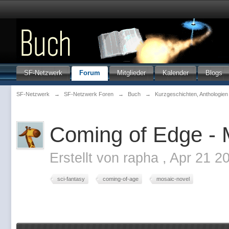
SF-Netzwerk
Forum
Mitglieder
Kalender
Blogs
SF-Netzwerk
→
SF-Netzwerk Foren
→
Buch
→
Kurzgeschichten, Anthologie
Coming of Edge - M
Erstellt von
rapha
,
Apr 21 2
sci-fantasy
coming-of-age
mosaic-novel