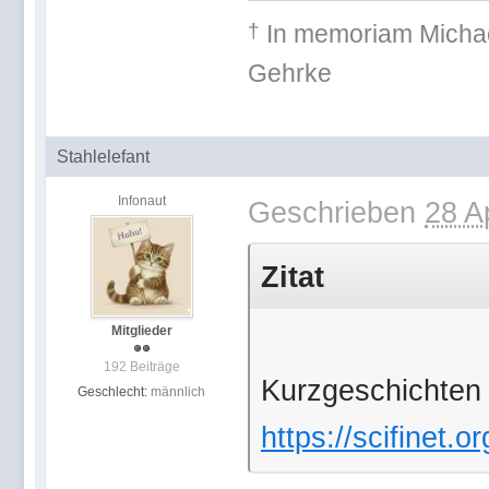
†
In memoriam
Michae
Gehr
Stahlelefant
Infonaut
Geschrieben
28 A
Zitat
Mitglieder
192 Beiträge
Kurzgeschichten 
Geschlecht:
männlich
https://scifinet.o