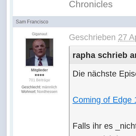
Chronicles
Sam Francisco
Giganaut
Geschrieben
27 A
rapha schrieb a
Mitglieder
Die nächste Episo
701 Beiträge
Geschlecht:
männlich
Wohnort:
Nordhessen
Coming of Edge 
Falls ihr es _nic