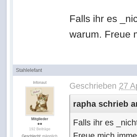
Falls ihr es _ni
warum. Freue 
Stahlelefant
Infonaut
Geschrieben
27 A
rapha schrieb a
Mitglieder
Falls ihr es _nic
192 Beiträge
Freue mich imme
Geschlecht:
männlich