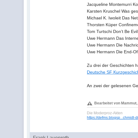
Jacqueline Montemurri Ko
Karsten Kruschel Was ges
Michael K. Iwoleit Das Ne
Thorsten Küper Confinem
Tom Turtschi Don’t Be Evil
Uwe Hermann Das Interne
Uwe Hermann Die Nachri
Uwe Hermann Die End-Of-
Zu drei der Geschichten h
Deutsche SF Kurzgeschicht
An zwei der gelesenen Ge
Bearbeitet von Mammut, 2
Die Moderproz-Akten
https://defms.blogsp...chmidt-d
Frank Lauenroth