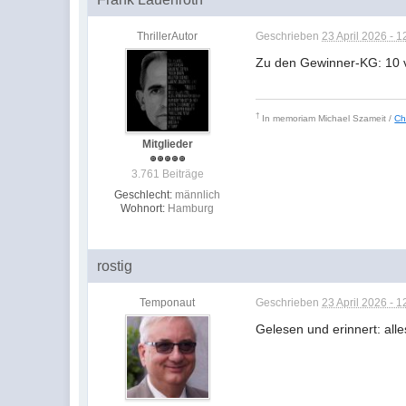
ThrillerAutor
Geschrieben
23 April 2026 - 1
Zu den Gewinner-KG: 10 vo
†
In memoriam
Michael Szameit /
Ch
Mitglieder
3.761 Beiträge
Geschlecht:
männlich
Wohnort:
Hamburg
rostig
Temponaut
Geschrieben
23 April 2026 - 1
Gelesen und erinnert: all