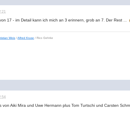
2:21
n 17 - im Detail kann ich mich an 3 erinnern, grob an 7. Der Rest ...
ristian Weis
/
Alfred Kruse
/ Rico Gehrke
2:54
es von Aiki Mira und Uwe Hermann plus Tom Turtschi und Carsten Schmi