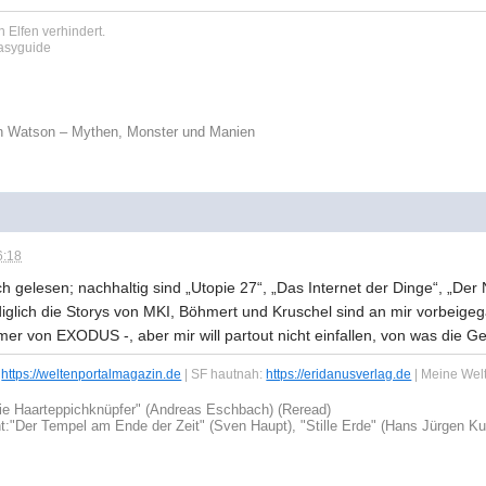
 Elfen verhindert.
tasyguide
n Watson – Mythen, Monster und Manien
6:18
ch gelesen; nachhaltig sind „Utopie 27“, „Das Internet der Dinge“, „
ediglich die Storys von MKI, Böhmert und Kruschel sind an mir vorbeige
 von EXODUS -, aber mir will partout nicht einfallen, von was die Ge
:
https://weltenportalmagazin.de
| SF hautnah:
https://eridanusverlag.de
| Meine Wel
ie Haarteppichknüpfer" (Andreas Eschbach) (Reread)
t:
"Der Tempel am Ende der Zeit" (Sven Haupt), "Stille Erde" (Hans Jürgen Ku