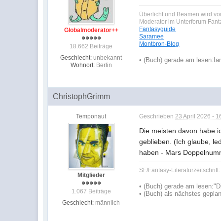
Überlicht und Beamen wird von
Moderator im Unterforum Fan
Fantasyguide
Globalmoderator++
Saramee
Montbron-Blog
18.662 Beiträge
Geschlecht:
unbekannt
•
(Buch) gerade am lesen:
Ia
Wohnort:
Berlin
ChristophGrimm
Temponaut
Geschrieben
23 April 2026 - 1
Die meisten davon habe i
geblieben. (Ich glaube, l
haben - Mars Doppelnummer
SF/Fantasy-Literaturzeitschrift
Mitglieder
•
(Buch) gerade am lesen:
"D
1.067 Beiträge
•
(Buch) als nächstes geplan
Geschlecht:
männlich