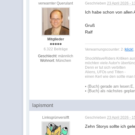
verwarnter Querulant
Geschrieben
23 April 2026 - 1
Ich habe schon von allen 
Gruß
Ralf
Mitglieder
6.322 Beiträge
Verwarnungscounter: 2 (
klick!
Geschlecht:
männlich
ShockWaveRiders Kritiken a
Wohnort:
München
möchten viele Autor'n übertün
Denn er tut sich verbitten
Aliens, UFOs und Titten -
einen Kerl wie den sollte man
•
(Buch) gerade am lesen:
E,
•
(Buch) als nächstes geplan
lapismont
Linksgrünversifft
Geschrieben
23 April 2026 - 1
Zehn Storys sollte ich gel