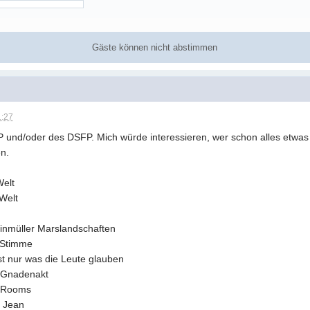
Gäste können nicht abstimmen
1:27
P und/oder des DSFP. Mich würde interessieren, wer schon alles etwas
en.
Welt
 Welt
einmüller Marslandschaften
 Stimme
ist nur was die Leute glauben
 Gnadenakt
e Rooms
‘ Jean