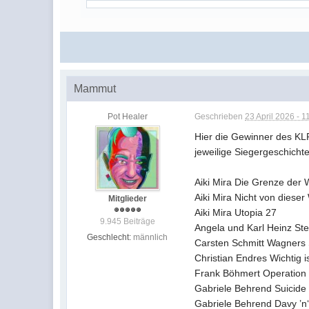
Mammut
Pot Healer
Geschrieben
23 April 2026 - 1
Hier die Gewinner des KL
jeweilige Siegergeschicht
Aiki Mira Die Grenze der 
Aiki Mira Nicht von dieser
Mitglieder
Aiki Mira Utopia 27
9.945 Beiträge
Angela und Karl Heinz St
Geschlecht:
männlich
Carsten Schmitt Wagners
Christian Endres Wichtig 
Frank Böhmert Operation
Gabriele Behrend Suicid
Gabriele Behrend Davy ’n