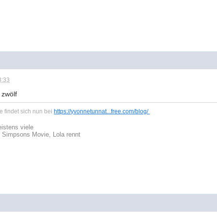
3:33
 zwölf
 findet sich nun bei
https://yvonnetunnat...free.com/blog/
istens viele
r Simpsons Movie, Lola rennt