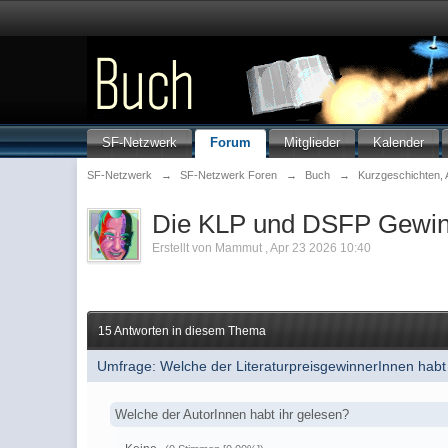
SF-Netzwerk
Forum
Mitglieder
Kalender
SF-Netzwerk
→
SF-Netzwerk Foren
→
Buch
→
Kurzgeschichten, 
Die KLP und DSFP Gewin
Erstellt von
Mammut
,
Apr 23 2026 10:40
15 Antworten in diesem Thema
Umfrage: Welche der LiteraturpreisgewinnerInnen habt
Welche der AutorInnen habt ihr gelesen?