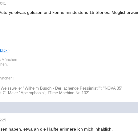
3:41
Autorys etwas gelesen und kenne mindestens 15 Stories. Möglicherweis
,
klick!
)
us München
chen.
 lynchen!
 Weissweiler "Wilhelm Busch - Der lachende Pessimist""; "NOVA 35"
t:
C. Meier "Apeirophobia"; !Time Machine Nr. 102"
5:25
esen haben, etwa an die Hälfte erinnere ich mich inhaltlich.