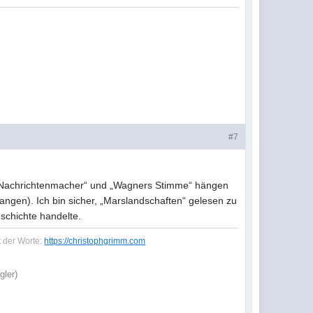
#7
Der Nachrichtenmacher“ und „Wagners Stimme“ hängen
gangen). Ich bin sicher, „Marslandschaften“ gelesen zu
schichte handelte.
t der Worte:
https://christophgrimm.com
gler)