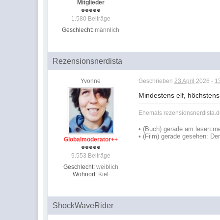
Mitglieder
1.580 Beiträge
Geschlecht:
männlich
Rezensionsnerdista
Yvonne
Geschrieben
23 April 2026 - 1
Mindestens elf, höchstens
Ehemals rezensionsnerdista.de
•
(Buch) gerade am lesen:
me
• (Film) gerade gesehen: De
Globalmoderator++
9.553 Beiträge
Geschlecht:
weiblich
Wohnort:
Kiel
ShockWaveRider